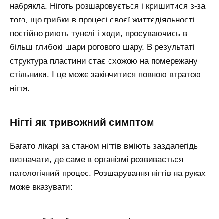
набрякла. Ніготь розшаровується і кришитися з-за
того, що грибки в процесі своєї життєдіяльності
постійно риють тунелі і ходи, просуваючись в
більш глибокі шари рогового шару. В результаті
структура пластини стає схожою на помережану
стільники. І це може закінчитися повною втратою
нігтя.
Нігті як тривожний симптом
Багато лікарі за станом нігтів вміють заздалегідь
визначати, де саме в організмі розвивається
патологічний процес. Розшарування нігтів на руках
може вказувати: