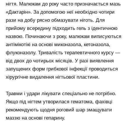
нігтя. Малюкам до року часто призначається мазь
«Дактарін». За допомогою неї необхідно чотири
рази на добу рясно обмазувати ніготь. Для
прийому всередину підходить гель з ідентичною
назвою. Починаючи з року, малюкам виписуються
антімікотікі на основі миконазола, кетоназола,
флуконазолу. Тривалість терапевтичного курсу —
від двох до чотирьох місяців. У разі виявлення
запущених форм грибкової інфекції проводиться
хірургічне видалення нігтьової пластини.
Травми і удари лікувати спеціально не потрібно.
Якщо під нігтем утворилася гематома, фахівці
рекомендують щодня роговий шар змащувати
маззю на основі гепарину.