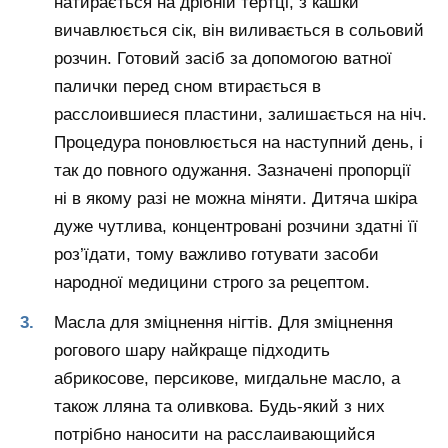
натирається на дрібній тертці, з кашки
вичавлюється сік, він виливається в сольовий
розчин. Готовий засіб за допомогою ватної
палички перед сном втирається в
расслоившиеся пластини, залишається на ніч.
Процедура поновлюється на наступний день, і
так до повного одужання. Зазначені пропорції
ні в якому разі не можна міняти. Дитяча шкіра
дуже чутлива, концентровані розчини здатні її
роз’їдати, тому важливо готувати засоби
народної медицини строго за рецептом.
Масла для зміцнення нігтів. Для зміцнення
рогового шару найкраще підходить
абрикосове, персикове, мигдальне масло, а
також лляна та оливкова. Будь-який з них
потрібно наносити на расслаивающийся