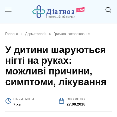
Перейти
до
вмісту
Головна
»
Дерматологія
»
Грибкові захворювання
У дитини шаруються
нігті на руках:
можливі причини,
симптоми, лікування
НА ЧИТАННЯ
ОНОВЛЕНО
7 хв
27.06.2018