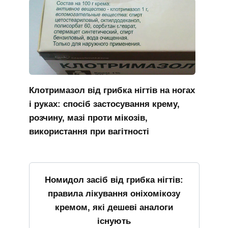
Клотримазол від грибка нігтів на ногах
і руках: спосіб застосування крему,
розчину, мазі проти мікозів,
використання при вагітності
Номидол засіб від грибка нігтів:
правила лікування оніхомікозу
кремом, які дешеві аналоги
існують