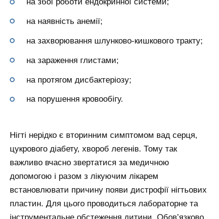
на збої роботи ендокринної системи;
на наявність анемії;
на захворювання шлунково-кишкового тракту;
на зараження глистами;
на протягом дисбактеріозу;
на порушення кровообігу.
Нігті нерідко є вторинним симптомом вад серця,
цукрового діабету, хвороб легенів. Тому так
важливо вчасно звертатися за медичною
допомогою і разом з лікуючим лікарем
встановлювати причину появи дистрофії нігтьових
пластин. Для цього проводиться лабораторне та
інструментальне обстеження дитини. Обов’язково