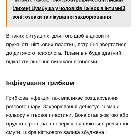
(лихен) Цумбуша у чоловіків і жінок в інтимній
зоні: ознаки та лікування захворювання
В таких ситуаціях, для того щоб відновити
пружність нігтьових пластин, потрібно звертатися
до дитячого психолога. Тільки він буде здатний
підказати рішення виниклої проблеми.
Інфікування грибком
Грибкова інфекція теж викликає розшарування
рогового шару. Захворювання дебютує зі зміни
кольору нігтьової пластини. Вона стає жовтою або
брудно-сірою, на її поверхні з’являються рельєфні
смуги, шкіра нігтьового валика збуджена і