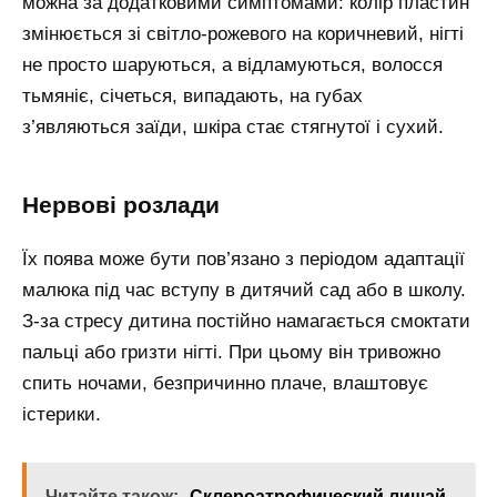
можна за додатковими симптомами: колір пластин
змінюється зі світло-рожевого на коричневий, нігті
не просто шаруються, а відламуються, волосся
тьмяніє, січеться, випадають, на губах
з’являються заїди, шкіра стає стягнутої і сухий.
Нервові розлади
Їх поява може бути пов’язано з періодом адаптації
малюка під час вступу в дитячий сад або в школу.
З-за стресу дитина постійно намагається смоктати
пальці або гризти нігті. При цьому він тривожно
спить ночами, безпричинно плаче, влаштовує
істерики.
Читайте також:
Склероатрофический лишай