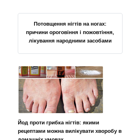
Потовщення нігтів на ногах:
причини ороговіння і пожовтіння,
лікування народними засобами
Йод проти грибка нігтів: якими
рецептами можна вилікувати хворобу в
домашніх умовах