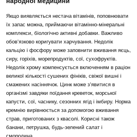
народної медицини
Якщо виявляється нестача вітамінів, поповнювати
їх запас можна, приймаючи вітамінно-мінеральні
комплекси, біологічно активні добавки. Важливо
обов’язково коригувати харчування. Недолік
кальцію і фосфору може заповнити вживання яєць,
сиру, горіхів, морепродуктів, сої, сухофруктів.
Недолік хрому компенсується включенням в раціон
великої кількості сушених фініків, свіжої вишні і
смажених насіннячок. Цинк може з’явитися в
організмі завдяки поїдання креветок, морської
капусти, сої, часнику, сезонних ягід і імбиру. Норма
кремнію вирівнюється за допомогою вживання
страв, приготованих з квасолі. Корисні також
банани, петрушка, будь-зелений салат і
смородина.