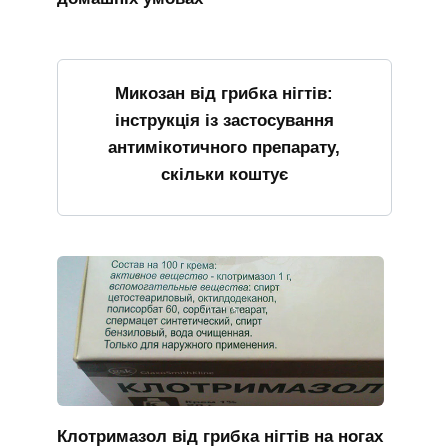
Микозан від грибка нігтів:
інструкція із застосування
антимікотичного препарату,
скільки коштує
Клотримазол від грибка нігтів на ногах