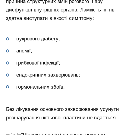
причина структурних змін рогового шару
дисфункції внутрішніх органів. Ламкість нігтів
здатна виступати в якості симптому:
цукрового діабету;
анемії;
грибкової інфекції;
ендокринних захворювань;
гормональних збоїв.
Без лікування основного захворювання усунути
розшарування нігтьової пластини не вдасться.
“alt=”Шаруються нігті на ногах: причини,