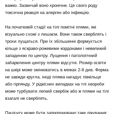
важко. Зазвичай воно хронічне. Це свого роду
токсична реакція на алерген або інфекцію.
На початковій стадії на тілі помітні плями, які
візуально схожі з лишаєм. Вони також сверблять і
трохи лущаться. При їх збільшенні формується
кільце з яскраво-рожевими кордонами і невеликий
западиною по центру. Лущення і патологічний
забарвлення центру плями відсутні. Розмір освіти
на шкірі може змінюватись в межах 2-8 див. Форма
не завжди кругла, іноді пляма нагадує півкільце
або гірлянду. У рідкісних випадках на тлі хвороби
може турбувати легкий свербіж або ж плями на тілі
взагалі не сверблять.
Пацієнту може бути запропоновано таке лікування: