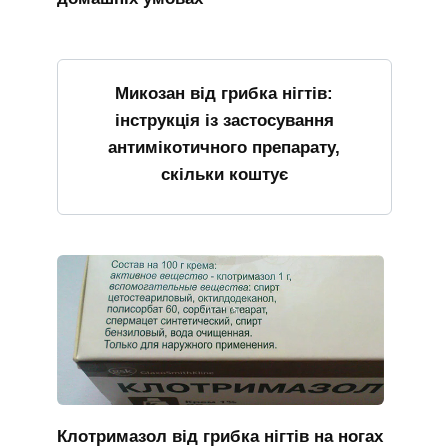
Микозан від грибка нігтів:
інструкція із застосування
антимікотичного препарату,
скільки коштує
Клотримазол від грибка нігтів на ногах