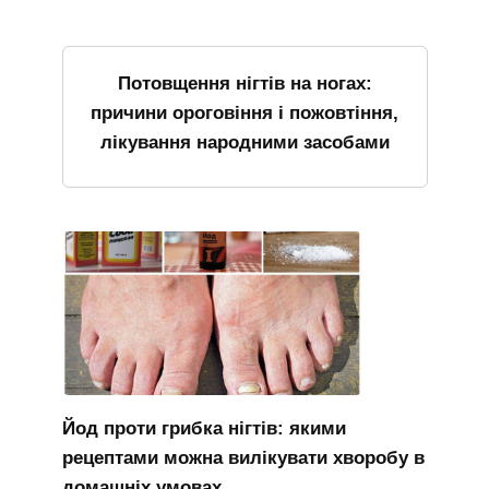
Потовщення нігтів на ногах:
причини ороговіння і пожовтіння,
лікування народними засобами
Йод проти грибка нігтів: якими
рецептами можна вилікувати хворобу в
домашніх умовах