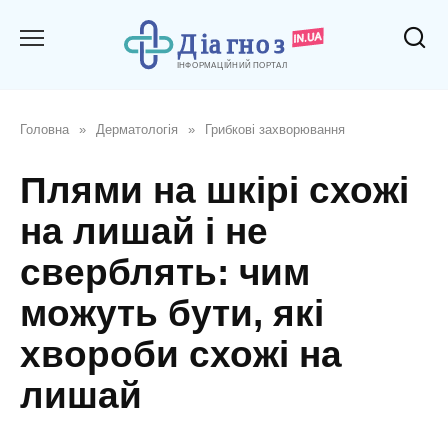
Перейти
до
вмісту
Головна
»
Дерматологія
»
Грибкові захворювання
Плями на шкірі схожі
на лишай і не
сверблять: чим
можуть бути, які
хвороби схожі на
лишай