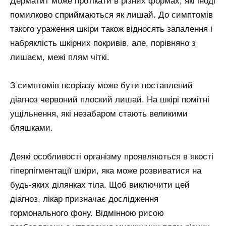
Дерматит може протікати в різних формах, які іноді
помилково сприймаються як лишай. До симптомів
такого ураження шкіри також відносять запалення і
набряклість шкірних покривів, але, порівняно з
лишаєм, межі плям чіткі.
З симптомів псоріазу може бути поставлений
діагноз червоний плоский лишай. На шкірі помітні
ущільнення, які незабаром стають великими
бляшками.
Деякі особливості організму проявляються в якості
гіперпігментації шкіри, яка може розвиватися на
будь-яких ділянках тіла. Щоб виключити цей
діагноз, лікар призначає дослідження
гормонального фону. Відмінною рисою