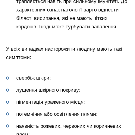
трапляється навіть при сильному імунітеті. До
характерних ознак патології варто віднести
білясті висипання, які не мають чітких
кордонів. Іноді може турбувати запалення.
У всіх випадках насторожити людину мають такі
симптоми:
свербіж шкіри;
лущення шкірного покриву;
пігментація ураженого місця;
потемніння або освітлення плями;
наявність рожевих, червоних чи коричневих
плям;