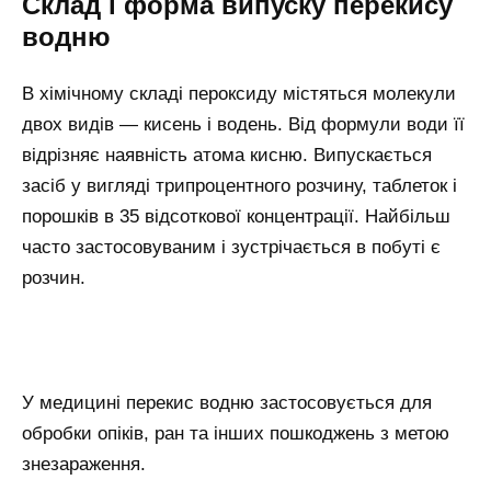
Склад і форма випуску перекису
водню
В хімічному складі пероксиду містяться молекули
двох видів — кисень і водень. Від формули води її
відрізняє наявність атома кисню. Випускається
засіб у вигляді трипроцентного розчину, таблеток і
порошків в 35 відсоткової концентрації. Найбільш
часто застосовуваним і зустрічається в побуті є
розчин.
У медицині перекис водню застосовується для
обробки опіків, ран та інших пошкоджень з метою
знезараження.