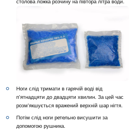
столова ложка розчину на півтора літра води.
Ноги слід тримати в гарячій воді від
п’ятнадцяти до двадцяти хвилин. За цей час
розм’якшується вражений верхній шар нігтя.
Потім слід ноги ретельно висушити за
допомогою рушника.