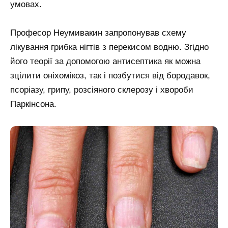
умовах.
Професор Неумивакин запропонував схему
лікування грибка нігтів з перекисом водню. Згідно
його теорії за допомогою антисептика як можна
зцілити оніхомікоз, так і позбутися від бородавок,
псоріазу, грипу, розсіяного склерозу і хвороби
Паркінсона.