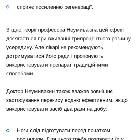
сприяє посиленню регенерації.
Згідно теорії професора Неумивакіна цей ефект
досягається при вживанні трипроцентного розчину
усередину. Але лікарі не рекомендують
дотримуватися його ради і пропонують
використовувати препарат традиційними
способами.
Доктор Неумивакин також вважав зовнішнє
застосування перекису водню ефективним, якщо
використовувати засіб два рази на добу:
Ноги слід підготувати перед початком
процедури. Для цього треба розпарити їх у