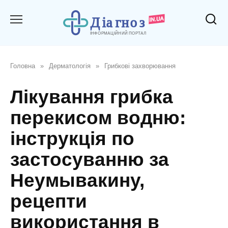
Перейти
до
вмісту
Головна
»
Дерматологія
»
Грибкові захворювання
Лікування грибка
перекисом водню:
інструкція по
застосуванню за
Неумывакину,
рецепти
використання в