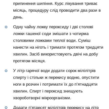
припинення шипіння. Курс лікування триває
місяць, процедуру слід проводити два рази в
день.
Одну чайну ложку пероксиду і дві столові
ложки гашеної соди змішати з чотирма
столовими ложками теплої води. Суміш
нанести на ніготь і тримати протягом тридцяти
хвилин. Засіб використовують двічі на добу
протягом місяця.
У літр гарячої води додати сорок мілілітрів
спирту і стільки ж перекису водню, опустити
ноги в розчин і потримати їх до п’ятнадцяти
хвилин. Спирт і пероксид знищують
хвороботворні мікроорганізми.
Додати п’ятдесят мілілітрів перекису на літр