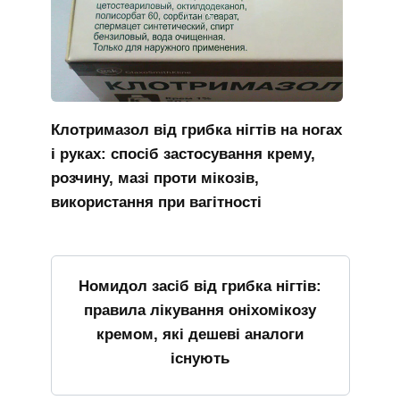
Клотримазол від грибка нігтів на ногах
і руках: спосіб застосування крему,
розчину, мазі проти мікозів,
використання при вагітності
Номидол засіб від грибка нігтів:
правила лікування оніхомікозу
кремом, які дешеві аналоги
існують