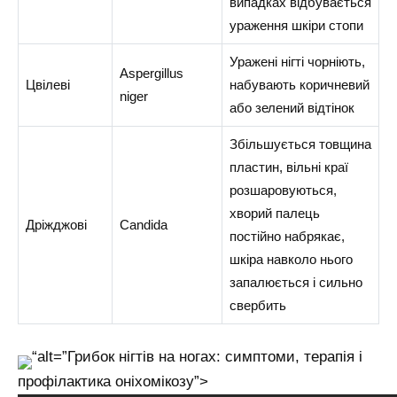
випадках відбувається
ураження шкіри стопи
Уражені нігті чорніють,
Aspergillus
Цвілеві
набувають коричневий
niger
або зелений відтінок
Збільшується товщина
пластин, вільні краї
розшаровуються,
хворий палець
Дріжджові
Candida
постійно набрякає,
шкіра навколо нього
запалюється і сильно
свербить
“alt=”Грибок нігтів на ногах: симптоми, терапія і
профілактика оніхомікозу”>