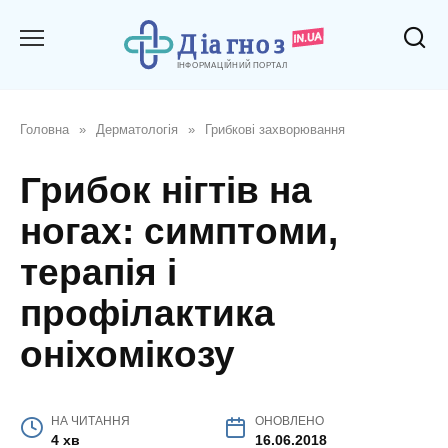
Перейти
до
вмісту
Головна
»
Дерматологія
»
Грибкові захворювання
Грибок нігтів на
ногах: симптоми,
терапія і
профілактика
оніхомікозу
НА ЧИТАННЯ
ОНОВЛЕНО
4 хв
16.06.2018