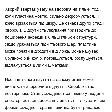
Хворий звертає увагу на здоров’я ніг тільки тоді,
коли пластина жовтіє, сильно деформується, її
краю врізаються під шкіру. Це ознаки другої стадії
хвороби. Відсутність лікування призводить до
поширення інфекції в більш глибокі структури.
Якщо уражається піднігтьового шар, пластина
може почати відходити від ложа. Вона набуває
брудно-сірий колір, потовщується, розпушується,
відламується цілими шматками.
Носіння тісного взуття на даному етапі може
викликати хворобливі відчуття. Свербіж стає
нестерпним. Стан ускладнюється, якщо у людини
спостерігається висока пітливість ніг. Лікувати такі
форми складно, терапія повинна бути тривалою.