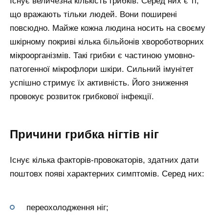
Існує величезна кількість грибків. Серед них є ті,
що вражають тільки людей. Вони поширені
повсюдно. Майже кожна людина носить на своєму
шкірному покриві кілька більйонів хвороботворних
мікроорганізмів. Такі грибки є частиною умовно-
патогенної мікрофлори шкіри. Сильний імунітет
успішно стримує їх активність. Його зниження
провокує розвиток грибкової інфекції.
Причини грибка нігтів ніг
Існує кілька факторів-провокаторів, здатних дати
поштовх появі характерних симптомів. Серед них:
переохолодження ніг;