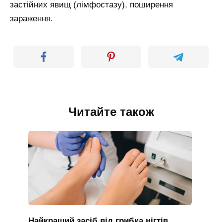
застійних явищ (лімфостазу), поширення
зараження.
Читайте також
Найкращий засіб від грибка нігтів