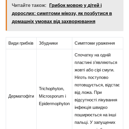
Читайте також:
Грибок мовою у дітей і
дорослих: симптоми мікозу, як позбутися в
домашніх умовах від захворювання
Види грибків
Збудники
Симптоми ураження
Спочатку на одній
пластині з’являються
жовті або сірі смуги.
Ніготь поступово
потовщується, відстає
Trichophyton,
від ложа. При
Дерматофіти
Microsporum і
відсутності лікування
Epidermophyton
інфекція швидко
поширюється на інші
пальці. У запущених