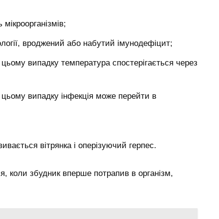
ь мікроорганізмів;
тології, вроджений або набутий імунодефіцит;
у цьому випадку температура спостерігається через
у цьому випадку інфекція може перейти в
ивається вітрянка і оперізуючий герпес.
ся, коли збудник вперше потрапив в організм,