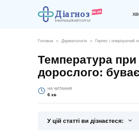
Перейти
до
ХВ
вмісту
Головна
»
Дерматологія
»
Герпес і оперізуючий л
Температура при 
дорослого: буває
НА ЧИТАННЯ
6 хв
У цій статті ви дізнаєтеся: