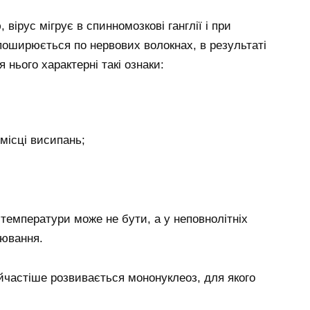
вірус мігрує в спинномозкові ганглії і при
 поширюється по нервових волокнах, в результаті
нього характерні такі ознаки:
 місці висипань;
температури може не бути, а у неповнолітніх
рювання.
айчастіше розвивається мононуклеоз, для якого