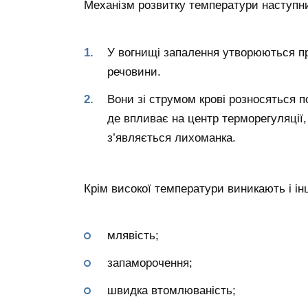
Механізм розвитку температури наступн
У вогнищі запалення утворюються про
речовини.
Вони зі струмом крові розносяться п
де впливає на центр терморегуляції,
з’являється лихоманка.
Крім високої температури виникають і ін
млявість;
запаморочення;
швидка втомлюваність;