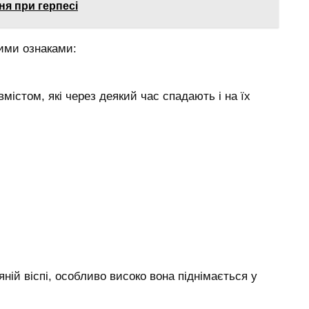
я при герпесі
ими ознаками:
містом, які через деякий час спадають і на їх
ній віспі, особливо високо вона піднімається у