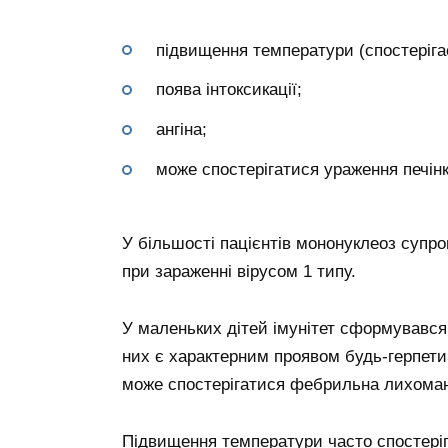
підвищення температури (спостеріга
поява інтоксикації;
ангіна;
може спостерігатися ураження печінки
У більшості пацієнтів мононуклеоз супро
при зараженні вірусом 1 типу.
У маленьких дітей імунітет сформувався
них є характерним проявом будь-герпетич
може спостерігатися фебрильна лихоман
Підвищення температури часто спостеріга