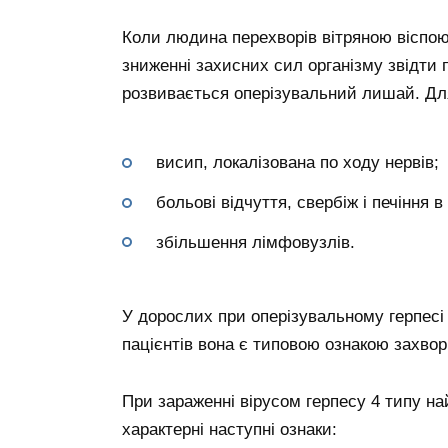
Коли людина перехворів вітряною віспою, 
зниженні захисних сил організму звідти
розвивається оперізувальний лишай. Для 
висип, локалізована по ходу нервів;
больові відчуття, свербіж і печіння в
збільшення лімфовузлів.
У дорослих при оперізувальному герпесі 
пацієнтів вона є типовою ознакою захво
При зараженні вірусом герпесу 4 типу н
характерні наступні ознаки: