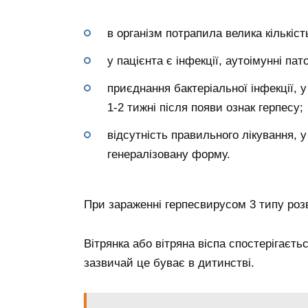
в організм потрапила велика кількіст
у пацієнта є інфекції, аутоімунні па
приєднання бактеріальної інфекції, 
1-2 тижні після появи ознак герпесу;
відсутність правильного лікування, 
генералізовану форму.
При зараженні герпесвирусом 3 типу розв
Вітрянка або вітряна віспа спостерігаєть
зазвичай це буває в дитинстві.