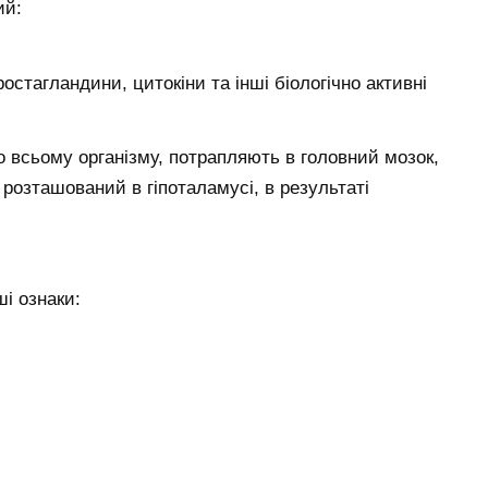
ий:
стагландини, цитокіни та інші біологічно активні
о всьому організму, потрапляють в головний мозок,
 розташований в гіпоталамусі, в результаті
ші ознаки: