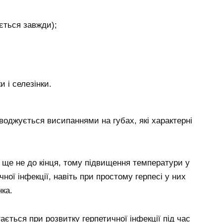
ється завжди);
 і селезінки.
воджується висипаннями на губах, які характерні
 ще не до кінця, тому підвищення температури у
ної інфекції, навіть при простому герпесі у них
ка.
ється при розвитку герпетичної інфекції під час