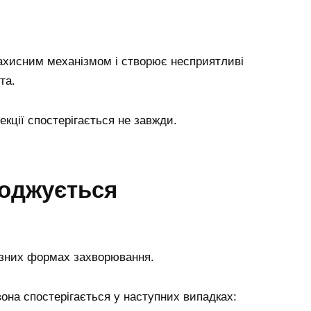
ахисним механізмом і створює несприятливі
та.
екції спостерігається не завжди.
воджується
ізних формах захворювання.
вона спостерігається у наступних випадках: