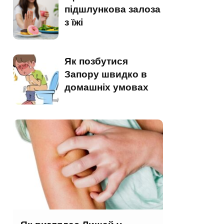
підшлункова залоза
з їжі
Як позбутися
Запору швидко в
домашніх умовах