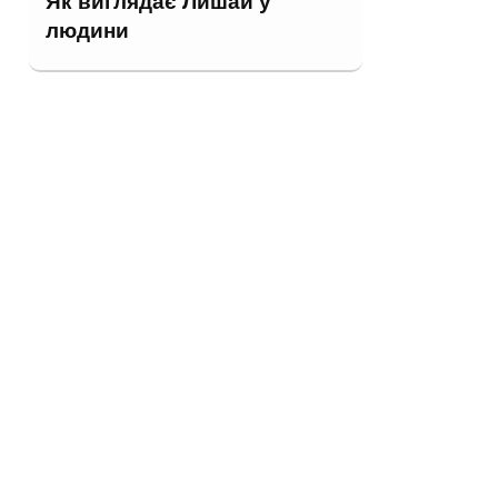
Як виглядає Лишай у
людини