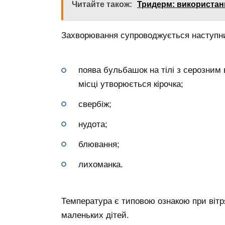
Читайте також:
Тридерм: використанн
Захворювання супроводжується наступн
поява бульбашок на тілі з серозним в
місці утворюється кірочка;
свербіж;
нудота;
блювання;
лихоманка.
Температура є типовою ознакою при вітря
маленьких дітей.