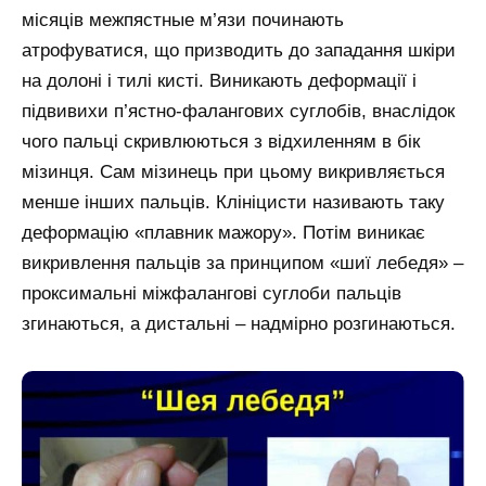
місяців межпястные м’язи починають
атрофуватися, що призводить до западання шкіри
на долоні і тилі кисті. Виникають деформації і
підвивихи п’ястно-фалангових суглобів, внаслідок
чого пальці скривлюються з відхиленням в бік
мізинця. Сам мізинець при цьому викривляється
менше інших пальців. Клініцисти називають таку
деформацію «плавник мажору». Потім виникає
викривлення пальців за принципом «шиї лебедя» –
проксимальні міжфалангові суглоби пальців
згинаються, а дистальні – надмірно розгинаються.