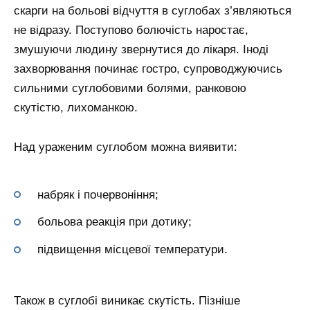
скарги на больові відчуття в суглобах з’являються
не відразу. Поступово болючість наростає,
змушуючи людину звернутися до лікаря. Іноді
захворювання починає гостро, супроводжуючись
сильними суглобовими болями, ранковою
скутістю, лихоманкою.
Над ураженим суглобом можна виявити:
набряк і почервоніння;
больова реакція при дотику;
підвищення місцевої температури.
Також в суглобі виникає скутість. Пізніше