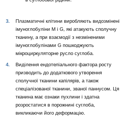
Плазматичні клітини виробляють видозмінені
імуноглобуліни M і G, які атакують сполучну
тканину, а при взаємодії з незміненими
імуноглобулінами G пошкоджують
мікроциркуляторне русло суглоба.
Виділення ендотеліального фактора росту
призводить до додаткового утворення
сполучної тканини капілярів, а також
спеціалізованої тканини, званої паннусом. Ця
тканина має ознаки пухлини і здатна
розростатися в порожнині суглоба,
викликаючи його деформацію.