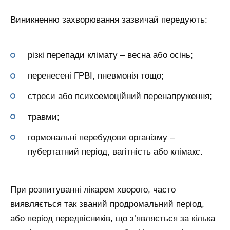
Виникненню захворювання зазвичай передують:
різкі перепади клімату – весна або осінь;
перенесені ГРВІ, пневмонія тощо;
стреси або психоемоційний перенапруження;
травми;
гормональні перебудови організму –
пубертатний період, вагітність або клімакс.
При розпитуванні лікарем хворого, часто
виявляється так званий продромальний період,
або період передвісників, що з’являється за кілька