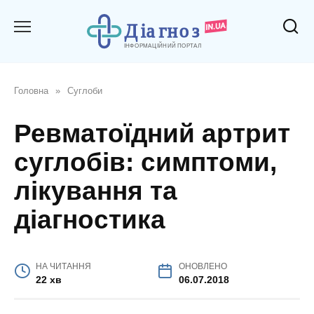
Перейти
до
вмісту
Головна
»
Суглоби
Ревматоїдний артрит
суглобів: симптоми,
лікування та
діагностика
НА ЧИТАННЯ
ОНОВЛЕНО
22 хв
06.07.2018