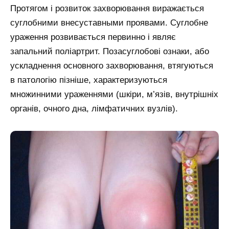
Протягом і розвиток захворювання виражається
суглобними внесуставными проявами. Суглобне
ураження розвивається первинно і являє
запальний поліартрит. Позасуглобові ознаки, або
ускладнення основного захворювання, втягуються
в патологію пізніше, характеризуються
множинними ураженнями (шкіри, м’язів, внутрішніх
органів, очного дна, лімфатичних вузлів).