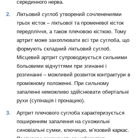
серединного нерва.
Ліктьовий суглоб утворений сочленениями
трьох кісток – ліктьової та променевої кісток
передпліччя, а також плечовою кісткою. Тому
артрит може захоплювати всі три суглоба, що
формують складний ліктьовий суглоб.
Місцевий артрит супроводжується сильними
больовими відчуттями при згинанні і
розгинанні – можливий розвиток контрактури в
проміжному положенні. При сильному
запаленні неможливо здійснювати обертальні
рухи (супінація і пронацию).
Артрит плечового суглоба характеризується
поширенням запалення на сухожильні
синовіальні сумки, ключицю, м’язовий каркас.