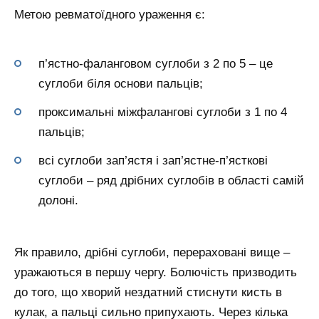
Метою ревматоїдного ураження є:
п’ястно-фаланговом суглоби з 2 по 5 – це
суглоби біля основи пальців;
проксимальні міжфалангові суглоби з 1 по 4
пальців;
всі суглоби зап’ястя і зап’ястне-п’ясткові
суглоби – ряд дрібних суглобів в області самій
долоні.
Як правило, дрібні суглоби, перераховані вище –
уражаються в першу чергу. Болючість призводить
до того, що хворий нездатний стиснути кисть в
кулак, а пальці сильно припухають. Через кілька