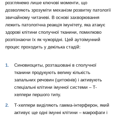
розглянемо лише ключові моменти, що
дозволяють зрозуміти механізм розвитку патології
звичайному читачеві. В основі захворювання
лежить патологічна реакція імунітету, яка атакує
здорові клітини сполучної тканини, помилково
розпізнаючи їх як чужорідні. Цей аутоімунний
процес проходить у декілька стадій:
Синовиоциты, розташовані в сполучної
тканини продукують велику кількість
запальних речовин (цитокінів) і активують
спеціальні клітини імунної системи – Т-
хелпери першого типу.
Т-хелпери виділяють гамма-інтерферон, який
активує ще одні імунні клітини – макрофаги і