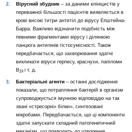
Вірусний збудник
– за даними клініцистів у
переважної більшості пацієнтів виявляється в
крові високі титри антитіл до вірусу Епштейна-
Барра. Важливо відзначити подібність між
певними фрагментами вірусу і ділянкою
ланцюга антигенів гістосумісності. Також
передбачається, що захворювання здатні
викликати віруси герпесу, краснухи, папіломи
B
і т. д.
19
Бактеріальні агенти
– останні дослідження
показали, що потрапляння бактерій в організм
супроводжується імунною відповіддю на так
звані «стресорні» білки», синтезовані
мікробами. Передбачається, що ці компоненти
здатні запускати складний патогенетичний
механізм, що приводить до утворення