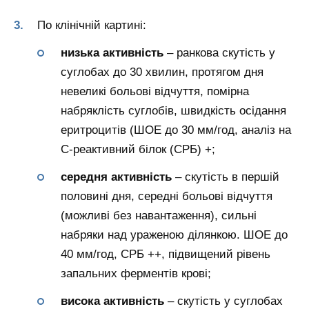
По клінічній картині:
низька активність
– ранкова скутість у
суглобах до 30 хвилин, протягом дня
невеликі больові відчуття, помірна
набряклість суглобів, швидкість осідання
еритроцитів (ШОЕ до 30 мм/год, аналіз на
С-реактивний білок (СРБ) +;
середня активність
– скутість в першій
половині дня, середні больові відчуття
(можливі без навантаження), сильні
набряки над ураженою ділянкою. ШОЕ до
40 мм/год, СРБ ++, підвищений рівень
запальних ферментів крові;
висока активність
– скутість у суглобах