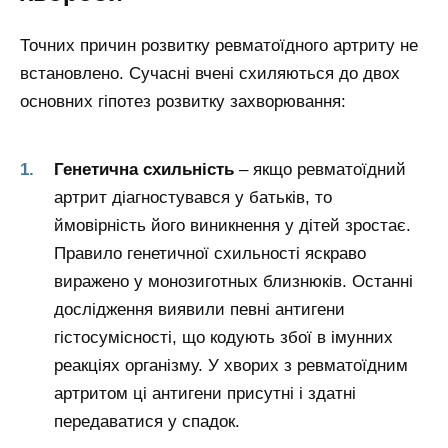
Точних причин розвитку ревматоїдного артриту не
встановлено. Сучасні вчені схиляються до двох
основних гіпотез розвитку захворювання:
Генетична схильність
– якщо ревматоїдний
артрит діагностувався у батьків, то
ймовірність його виникнення у дітей зростає.
Правило генетичної схильності яскраво
виражено у монозиготных близнюків. Останні
дослідження виявили певні антигени
гістосумісності, що кодують збої в імунних
реакціях організму. У хворих з ревматоїдним
артритом ці антигени присутні і здатні
передаватися у спадок.