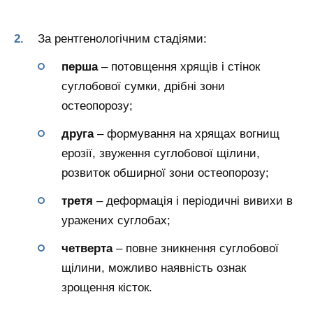
За рентгенологічним стадіями:
перша
– потовщення хрящів і стінок
суглобової сумки, дрібні зони
остеопорозу;
друга
– формування на хрящах вогнищ
ерозії, звуження суглобової щілини,
розвиток обширної зони остеопорозу;
третя
– деформація і періодичні вивихи в
уражених суглобах;
четверта
– повне зникнення суглобової
щілини, можливо наявність ознак
зрощення кісток.