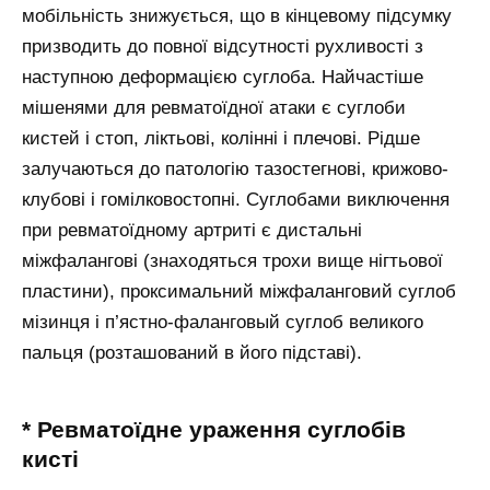
мобільність знижується, що в кінцевому підсумку
призводить до повної відсутності рухливості з
наступною деформацією суглоба. Найчастіше
мішенями для ревматоїдної атаки є суглоби
кистей і стоп, ліктьові, колінні і плечові. Рідше
залучаються до патологію тазостегнові, крижово-
клубові і гомілковостопні. Суглобами виключення
при ревматоїдному артриті є дистальні
міжфалангові (знаходяться трохи вище нігтьової
пластини), проксимальний міжфаланговий суглоб
мізинця і п’ястно-фаланговый суглоб великого
пальця (розташований в його підставі).
* Ревматоїдне ураження суглобів
кисті