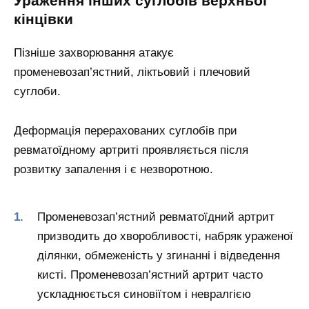
Ураження інших суглобів верхньої
кінцівки
Пізніше захворювання атакує
променевозап’ястний, ліктьовий і плечовий
суглоби.
Деформація перерахованих суглобів при
ревматоїдному артриті проявляється після
розвитку запалення і є незворотною.
Променевозап’ястний ревматоїдний артрит
призводить до хворобливості, набряк ураженої
ділянки, обмеженість у згинанні і відведення
кисті. Променевозап’ястний артрит часто
ускладнюється синовіїтом і невралгією