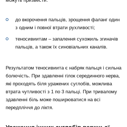
можуть призвести:
до вкорочення пальців, зрощення фаланг один
з одним і повної втрати рухливості;
теносивиитам – запалення сухожиль згиначів
пальців, а також їх синовіальних каналів.
Результатом теносивиита є набряк пальця і сильна
болючість. При здавленні гілок серединного нерва,
які проходять біля уражених суглобів, можлива
втрата чутливості з 1 по 3 пальці. При тривалому
здавленні біль може поширюватися на всі
передпліччя до ліктя.