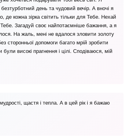
безтурботний день та чудовий вечір. А вночі я
о, де кожна зірка світить тільки для Тебе. Нехай
Тебе. Загадуй своє найпотаємніше бажання, а я
ося. На жаль, мені не вдалося зловити золоту
 без сторонньої допомоги багато мрій зробити
були високі прагнення і цілі. Сподіваюся, мій
мудрості, щастя і тепла. А в цей рік і я бажаю