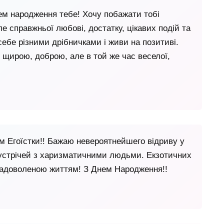
ем народження тебе! Хочу побажати тобі
е справжньої любові, достатку, цікавих подій та
ебе різними дрібничками і живи на позитиві.
щирою, доброю, але в той же час веселої,
м Егоїстки!! Бажаю невероятнейшего відриву у
зустрічей з харизматичними людьми. Екзотичних
задоволеною життям! З Днем Народження!!