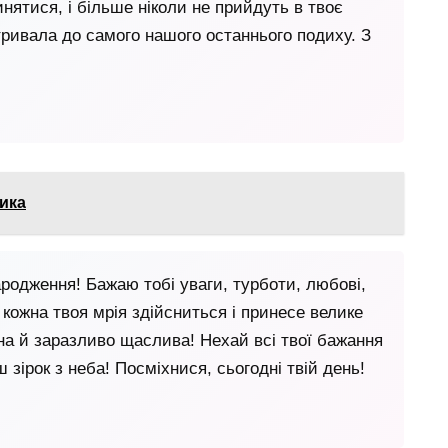
нятися, і більше ніколи не прийдуть в твоє
тривала до самого нашого останнього подиху. З
ика
ародження! Бажаю тобі уваги, турботи, любові,
 кожна твоя мрія здійсниться і принесе велике
на й заразливо щаслива! Нехай всі твої бажання
 зірок з неба! Посміхнися, сьогодні твій день!