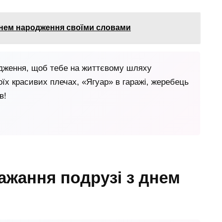
днем народження своїми словами
одження, щоб тебе на життєвому шляху
оїх красивих плечах, «Ягуар» в гаражі, жеребець
в!
бажання подрузі з днем