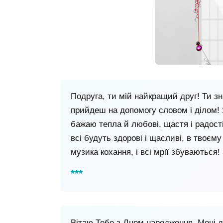
Подруга, ти мій найкращий друг! Ти з
прийдеш на допомогу словом і ділом! 
бажаю тепла й любові, щастя і радості
всі будуть здорові і щасливі, в твоєм
музика кохання, і всі мрії збуваються
Вітаю Тебе з Днем народження. Мені д