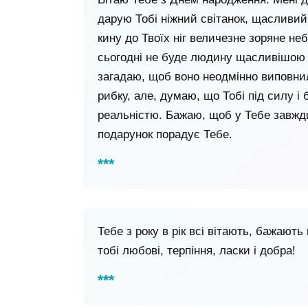
дарую Тобі ніжний світанок, щасливий 
кину до Твоїх ніг величезне зоряне неб
сьогодні не буде людину щасливішою 
загадаю, щоб воно неодмінно виповнил
рибку, але, думаю, що Тобі під силу і
реальністю. Бажаю, щоб у Тебе завжди 
подарунок порадує Тебе.
Тебе з року в рік всі вітають, бажають 
тобі любові, терпіння, ласки і добра!