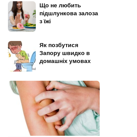
Що не любить
підшлункова залоза
з їжі
Як позбутися
Запору швидко в
домашніх умовах