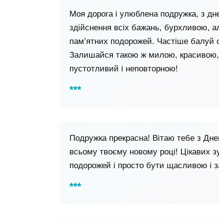
Моя дорога і улюблена подружка, з дн
здійснення всіх бажань, бурхливою, ал
пам’ятних подорожей. Частіше балуй с
Залишайся такою ж милою, красивою, 
пустотливий і неповторною!
Подружка прекрасна! Вітаю тебе з Дне
всьому твоєму новому році! Цікавих 
подорожей і просто бути щасливою і 