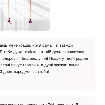
наєш мене краще, ніж я сама! Ти завжди
Я тебе дуже люблю, і в твій день народження,
, здоров’я і благополуччя! Нехай у твоїй родині
у серці панує гармонія, в душі завжди лунає
! З днем народження, люба!
уже хочеться подарувати Тобі весь світ. Я