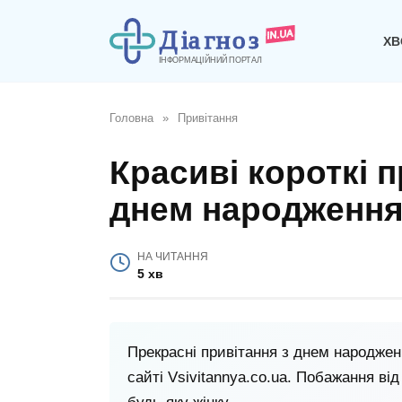
Перейти
до
ХВ
вмісту
Головна
»
Привітання
Красиві короткі п
днем народження 
НА ЧИТАННЯ
5 хв
Прекрасні привітання з днем народжен
сайті Vsivitannya.co.ua. Побажання ві