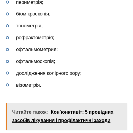
периметрія;
біомікроскопія;
тонометрія;
рефрактометрія;
офтальмометрия;
офтальмоскопія;
дослідження колірного зору;
візометрія.
Читайте також:
Кон'юнктивіт: 5 провідних
засобів лікування і профілактичні заходи