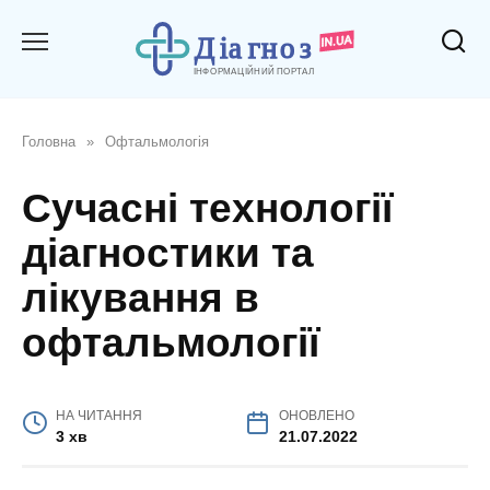
Перейти
до
вмісту
Головна
»
Офтальмологія
Сучасні технології
діагностики та
лікування в
офтальмології
НА ЧИТАННЯ
ОНОВЛЕНО
3 хв
21.07.2022