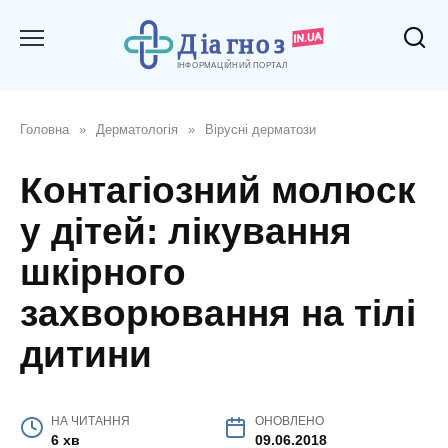
Перейти
до
вмісту
Головна
»
Дерматологія
»
Вірусні дерматози
Контагіозний молюск
у дітей: лікування
шкірного
захворювання на тілі
дитини
НА ЧИТАННЯ
ОНОВЛЕНО
6 хв
09.06.2018