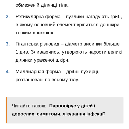
обмеженій ділянці тіла.
Ретикулярна форма – вузлики нагадують гриб,
в якому основний елемент кріпиться до шкіри
тонким «ніжкою».
Гігантська різновид – діаметр висипки більше
1 див. Зливаючись, утворюють нарости великі
ділянки ураженої шкіри.
Миллиарная форма – дрібні пухирці,
розташовані по всьому тілу.
Читайте також:
Парвовірус у дітей і
дорослих: симптоми, лікування інфекції