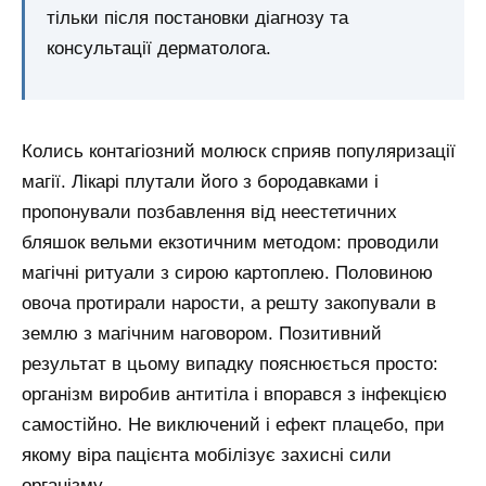
тільки після постановки діагнозу та
консультації дерматолога.
Колись контагіозний молюск сприяв популяризації
магії. Лікарі плутали його з бородавками і
пропонували позбавлення від неестетичних
бляшок вельми екзотичним методом: проводили
магічні ритуали з сирою картоплею. Половиною
овоча протирали нарости, а решту закопували в
землю з магічним наговором. Позитивний
результат в цьому випадку пояснюється просто:
організм виробив антитіла і впорався з інфекцією
самостійно. Не виключений і ефект плацебо, при
якому віра пацієнта мобілізує захисні сили
організму.