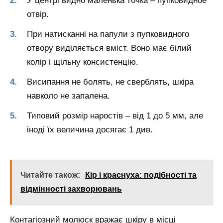
У центрі видно маленька точка – пупковидное
отвір.
При натисканні на папули з пупковидного
отвору виділяється вміст. Воно має білий
колір і щільну консистенцію.
Висипання не болять, не сверблять, шкіра
навколо не запалена.
Типовий розмір наростів – від 1 до 5 мм, але
іноді їх величина досягає 1 див.
Читайте також:
Кір і краснуха: подібності та
відмінності захворювань
Контагіозний молюск вражає шкіру в місці