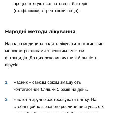
процес втягуються патогенні бактерії
(стафілококи, стрептококи тощо).
Народні методи лікування
Народна медицина радить лікувати контагиозниє
молюски рослинами з великим вмістом
фітонцидів. До цих речовин чутливі більшість
вірусів:
Часник – свіжим соком змащують
контагиозниє бляшки 5 разів на день.
Чистотіл зручно застосовувати влітку. На
стеблі щойно зірваного рослини виступає сік,