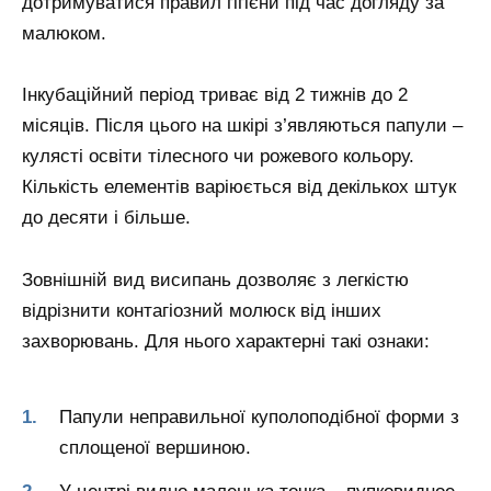
дотримуватися правил гігієни під час догляду за
малюком.
Інкубаційний період триває від 2 тижнів до 2
місяців. Після цього на шкірі з’являються папули –
кулясті освіти тілесного чи рожевого кольору.
Кількість елементів варіюється від декількох штук
до десяти і більше.
Зовнішній вид висипань дозволяє з легкістю
відрізнити контагіозний молюск від інших
захворювань. Для нього характерні такі ознаки:
Папули неправильної куполоподібної форми з
сплощеної вершиною.