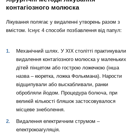
контагіозного молюска
Лікування полягає у видаленні утворень разом з
вмістом. Існує 4 способи позбавлення від папул:
Механічний шлях. У XIX столітті практикували
видалення контагіозного молюска у маленьких
дітей пінцетом або гострою ложечкою (інша
назва – кюретка, ложка Фолькмана). Нарости
відщипували або выскабливали, ранки
обробляли йодом. Процедура болюча, при
великій кількості бляшок застосовувалося
місцеве знеболення.
Видалення електричним струмом –
електрокоагуляція.