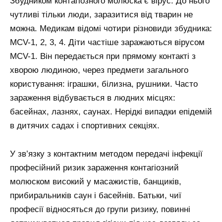
Збудником контагіозного молюска є вірус. До нього
чутливі тільки люди, заразитися від тварин не
можна. Медикам відомі чотири різновиди збудника:
MCV-1, 2, 3, 4. Діти частіше заражаються вірусом
MCV-1. Він передається при прямому контакті з
хворою людиною, через предмети загального
користування: іграшки, білизна, рушники. Часто
зараження відбувається в людних місцях:
басейнах, лазнях, саунах. Нерідкі випадки епідемій
в дитячих садах і спортивних секціях.
У зв’язку з контактним методом передачі інфекції
професійний ризик зараження контагіозний
молюском високий у масажистів, банщиків,
прибиральників саун і басейнів. Батьки, чиї
професії відносяться до групи ризику, повинні