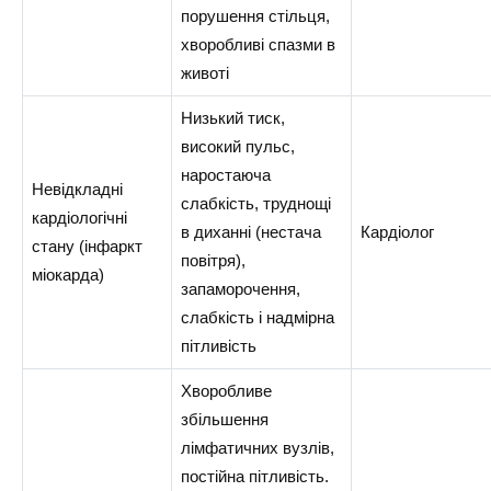
порушення стільця,
хворобливі спазми в
животі
Низький тиск,
високий пульс,
наростаюча
Невідкладні
слабкість, труднощі
кардіологічні
в диханні (нестача
Кардіолог
стану (інфаркт
повітря),
міокарда)
запаморочення,
слабкість і надмірна
пітливість
Хворобливе
збільшення
лімфатичних вузлів,
постійна пітливість.