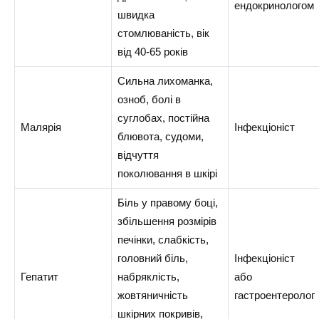
ендокринологом
швидка
стомлюваність, вік
від 40-65 років
Сильна лихоманка,
озноб, болі в
суглобах, постійна
Малярія
Інфекціоніст
блювота, судоми,
відчуття
поколювання в шкірі
Біль у правому боці,
збільшення розмірів
печінки, слабкість,
головний біль,
Інфекціоніст
Гепатит
набряклість,
або
жовтяничність
гастроентеролог
шкірних покривів,