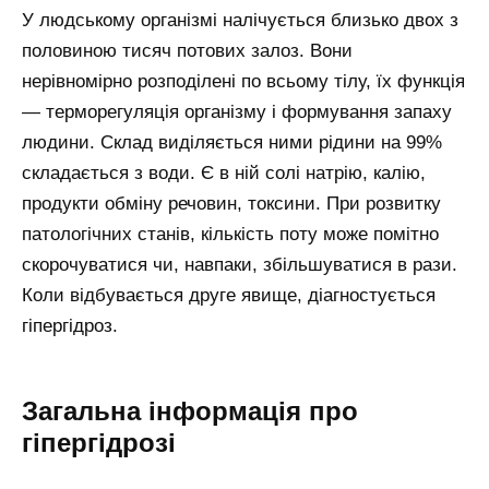
У людському організмі налічується близько двох з
половиною тисяч потових залоз. Вони
нерівномірно розподілені по всьому тілу, їх функція
— терморегуляція організму і формування запаху
людини. Склад виділяється ними рідини на 99%
складається з води. Є в ній солі натрію, калію,
продукти обміну речовин, токсини. При розвитку
патологічних станів, кількість поту може помітно
скорочуватися чи, навпаки, збільшуватися в рази.
Коли відбувається друге явище, діагностується
гіпергідроз.
Загальна інформація про
гіпергідрозі