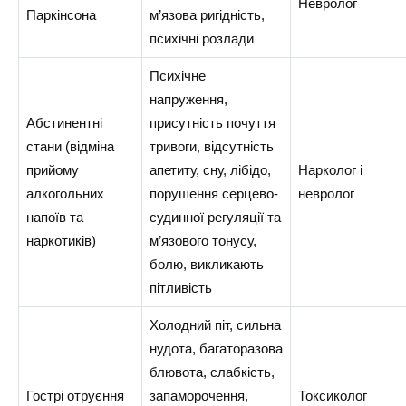
Невролог
Паркінсона
м’язова ригідність,
психічні розлади
Психічне
напруження,
Абстинентні
присутність почуття
стани (відміна
тривоги, відсутність
прийому
апетиту, сну, лібідо,
Нарколог і
алкогольних
порушення серцево-
невролог
напоїв та
судинної регуляції та
наркотиків)
м’язового тонусу,
болю, викликають
пітливість
Холодний піт, сильна
нудота, багаторазова
блювота, слабкість,
Гострі отруєння
запаморочення,
Токсиколог