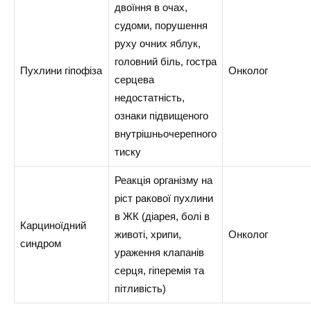
двоїння в очах,
судоми, порушення
руху очних яблук,
головний біль, гостра
Пухлини гіпофіза
Онколог
серцева
недостатність,
ознаки підвищеного
внутрішньочерепного
тиску
Реакція організму на
ріст ракової пухлини
в ЖК (діарея, болі в
Карциноїдний
животі, хрипи,
Онколог
синдром
ураження клапанів
серця, гіперемія та
пітливість)