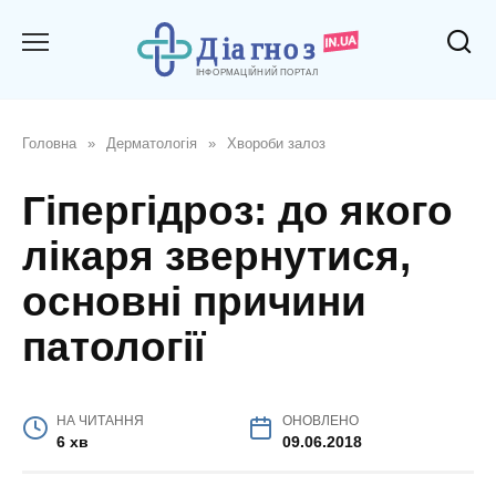
Перейти
до
вмісту
Головна
»
Дерматологія
»
Хвороби залоз
Гіпергідроз: до якого
лікаря звернутися,
основні причини
патології
НА ЧИТАННЯ
ОНОВЛЕНО
6 хв
09.06.2018