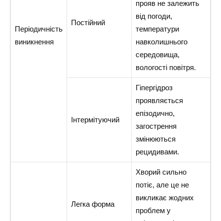
прояв не залежить
від погоди,
Постійний
Періодичність
температури
виникнення
навколишнього
середовища,
вологості повітря.
Гіпергідроз
проявляється
епізодично,
Інтермітуючий
загострення
змінюються
рецидивами.
Хворий сильно
потіє, але це не
викликає жодних
Легка форма
проблем у