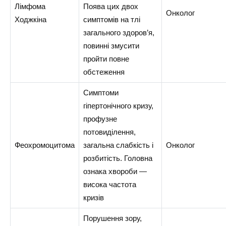
Лімфома
Поява цих двох
Онколог
Ходжкіна
симптомів на тлі
загального здоров’я,
повинні змусити
пройти повне
обстеження
Симптоми
гіпертонічного кризу,
профузне
потовиділення,
Феохромоцитома
загальна слабкість і
Онколог
розбитість. Головна
ознака хвороби —
висока частота
кризів
Порушення зору,