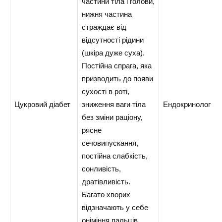
частини тіла і голови,
нижня частина
страждає від
відсутності рідини
(шкіра дуже суха).
Постійна спрага, яка
призводить до появи
сухості в роті,
Цукровий діабет
зниження ваги тіла
Ендокринолог
без зміни раціону,
рясне
сечовипускання,
постійна слабкість,
сонливість,
дратівливість.
Багато хворих
відзначають у себе
оніміння пальців