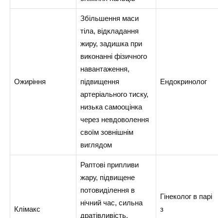
Збільшення маси
тіла, відкладання
жиру, задишка при
виконанні фізичного
навантаження,
Ожиріння
підвищення
Ендокринолог
артеріального тиску,
низька самооцінка
через невдоволення
своїм зовнішнім
виглядом
Раптові припливи
жару, підвищене
потовиділення в
Гінеколог в парі
нічний час, сильна
Клімакс
з
дратівливість,