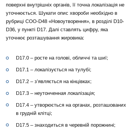
поверхні внутрішніх органів, її точна локалізація не
уточнюється. Шукати опис хвороби необхідно в
рубриці СОО-D48 «Новоутворення», в розділі D10-
D36, у пункті D17. Далі ставлять цифру, яка
уточнює розташування жировика:
D17.0 – росте на голові, обличчі та шиї;
D17.1 – локалізується на тулубі;
D17.2 – з’являється на кінцівках;
D17.3 – неутонченная локалізація;
D17.4 – утворюється на органах, розташованих
в грудній клітці;
D17.5 – знаходиться в черевній порожнині;