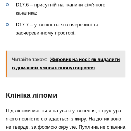
D17.6 – присутній на тканини сім’яного
канатика;
D17.7 – утворюється в очеревині та
заочеревинному просторі.
Читайте також:
Жировик на носі: як видалити
в домашніх умовах новоутворення
Клініка ліпоми
Під ліпоми мається на увазі утворення, структура
якого повністю складається з жиру. На дотик воно
не тверде, за формою округле. Пухлина не спаянна