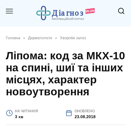
Перейти
до
вмісту
Головна
»
Дерматологія
»
Хвороби залоз
Ліпома: код за МКХ-10
на спині, шиї та інших
місцях, характер
новоутворення
НА ЧИТАННЯ
ОНОВЛЕНО
3 хв
23.08.2018