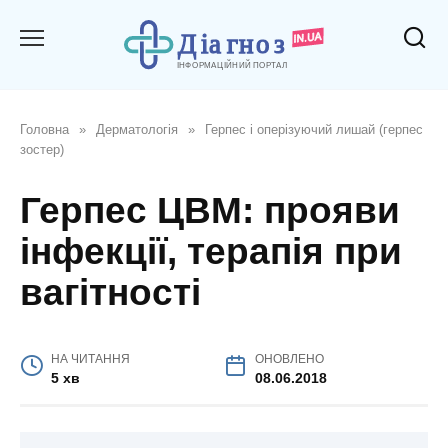
Перейти
до
вмісту
Головна
»
Дерматологія
»
Герпес і оперізуючий лишай (герпес
зостер)
Герпес ЦВМ: прояви
інфекції, терапія при
вагітності
НА ЧИТАННЯ
ОНОВЛЕНО
5 хв
08.06.2018