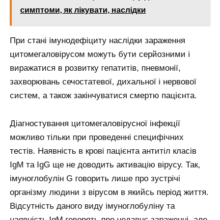
симптоми, як лікувати, наслідки
При стані імунодефіциту наслідки зараження
цитомегаловірусом можуть бути серйозними і
виражатися в розвитку гепатитів, пневмонії,
захворювань сечостатевої, дихальної і нервової
систем, а також закінчуватися смертю пацієнта.
Діагностування цитомегаловірусної інфекції
можливо тільки при проведенні специфічних
тестів. Наявність в крові пацієнта антитіл класів
IgM та IgG ще не доводить активацію вірусу. Так,
імуноглобулін G говорить лише про зустрічі
організму людини з вірусом в якийсь період життя.
Відсутність даного виду імуноглобуліну та
наявність IgM говорять про недавнє зараженні, але