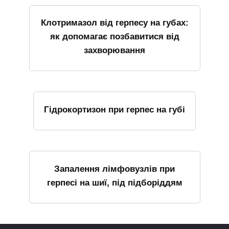
Клотримазол від герпесу на губах:
як допомагає позбавитися від
захворювання
Гідрокортизон при герпес на губі
Запалення лімфовузлів при
герпесі на шиї, під підборіддям