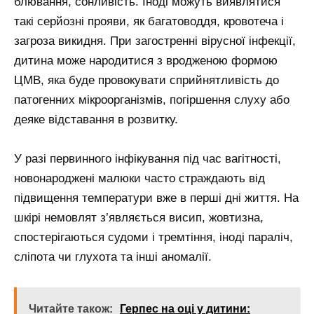
блювання, сонливість. Іноді можуть виявлятися
такі серйозні прояви, як багатоводдя, кровотеча і
загроза викидня. При загостренні вірусної інфекції,
дитина може народитися з вродженою формою
ЦМВ, яка буде провокувати сприйнятливість до
патогенних мікроорганізмів, погіршення слуху або
деяке відставання в розвитку.
У разі первинного інфікування під час вагітності,
новонароджені малюки часто страждають від
підвищення температури вже в перші дні життя. На
шкірі немовлят з’являється висип, жовтизна,
спостерігаються судоми і тремтіння, іноді параліч,
сліпота чи глухота та інші аномалії.
Читайте також:
Герпес на оці у дитини: