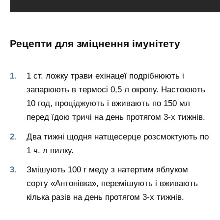
Рецепти для зміцнення імунітету
1 ст. ложку трави ехінацеї подрібнюють і
запарюють в термосі 0,5 л окропу. Настоюють
10 год, проціджують і вживають по 150 мл
перед їдою тричі на день протягом 3-х тижнів.
Два тижні щодня натщесерце розсмоктують по
1 ч. л пилку.
Змішують 100 г меду з натертим яблуком
сорту «Антонівка», перемішують і вживають
кілька разів на день протягом 3-х тижнів.