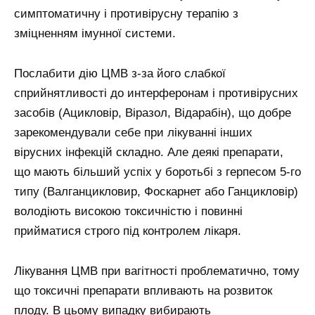
симптоматичну і противірусну терапію з
зміцненням імунної системи.
Послабити дію ЦМВ з-за його слабкої
сприйнятливості до интерферонам і противірусних
засобів (Ацикловір, Віразол, Відарабін), що добре
зарекомендували себе при лікуванні інших
вірусних інфекцій складно. Але деякі препарати,
що мають більший успіх у боротьбі з герпесом 5-го
типу (Валганцикловир, Фоскарнет або Ганцикловір)
володіють високою токсичністю і повинні
прийматися строго під контролем лікаря.
Лікування ЦМВ при вагітності проблематично, тому
що токсичні препарати впливають на розвиток
плоду. В цьому випадку вибирають