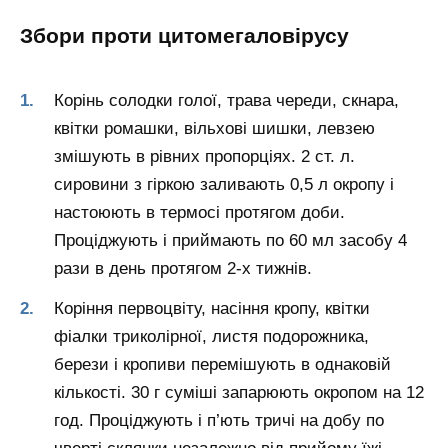
Збори проти цитомегаловірусу
Корінь солодки голої, трава череди, скнара,
квітки ромашки, вільхові шишки, левзею
змішують в рівних пропорціях. 2 ст. л.
сировини з гіркою заливають 0,5 л окропу і
настоюють в термосі протягом доби.
Проціджують і приймають по 60 мл засобу 4
рази в день протягом 2-х тижнів.
Коріння первоцвіту, насіння кропу, квітки
фіалки триколірної, листя подорожника,
берези і кропиви перемішують в однаковій
кількості. 30 г суміші запарюють окропом на 12
год. Проціджують і п’ють тричі на добу по