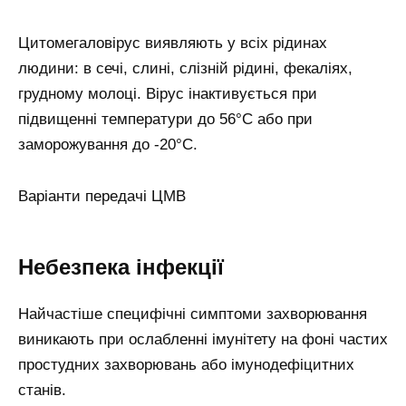
Цитомегаловірус виявляють у всіх рідинах
людини: в сечі, слині, слізній рідині, фекаліях,
грудному молоці. Вірус інактивується при
підвищенні температури до 56°С або при
заморожування до -20°С.
Варіанти передачі ЦМВ
Небезпека інфекції
Найчастіше специфічні симптоми захворювання
виникають при ослабленні імунітету на фоні частих
простудних захворювань або імунодефіцитних
станів.