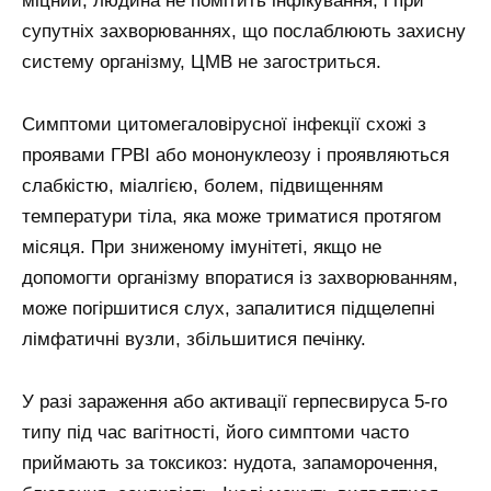
міцний, людина не помітить інфікування, і при
супутніх захворюваннях, що послаблюють захисну
систему організму, ЦМВ не загостриться.
Симптоми цитомегаловірусної інфекції схожі з
проявами ГРВІ або мононуклеозу і проявляються
слабкістю, міалгією, болем, підвищенням
температури тіла, яка може триматися протягом
місяця. При зниженому імунітеті, якщо не
допомогти організму впоратися із захворюванням,
може погіршитися слух, запалитися підщелепні
лімфатичні вузли, збільшитися печінку.
У разі зараження або активації герпесвируса 5-го
типу під час вагітності, його симптоми часто
приймають за токсикоз: нудота, запаморочення,