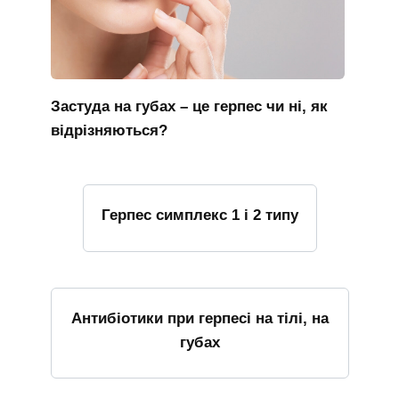
Застуда на губах – це герпес чи ні, як
відрізняються?
Герпес симплекс 1 і 2 типу
Антибіотики при герпесі на тілі, на
губах