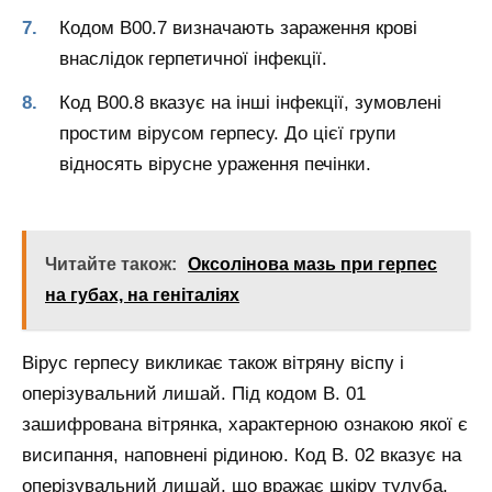
Кодом B00.7 визначають зараження крові
внаслідок герпетичної інфекції.
Код B00.8 вказує на інші інфекції, зумовлені
простим вірусом герпесу. До цієї групи
відносять вірусне ураження печінки.
Читайте також:
Оксолінова мазь при герпес
на губах, на геніталіях
Вірус герпесу викликає також вітряну віспу і
оперізувальний лишай. Під кодом B. 01
зашифрована вітрянка, характерною ознакою якої є
висипання, наповнені рідиною. Код B. 02 вказує на
оперізувальний лишай, що вражає шкіру тулуба.