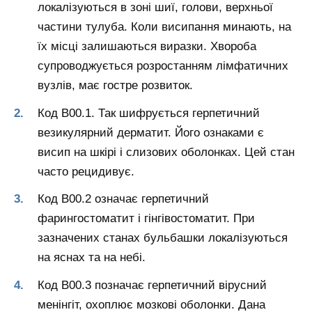
локалізуються в зоні шиї, голови, верхньої
частини тулуба. Коли висипання минають, на
їх місці залишаються виразки. Хвороба
супроводжується розростанням лімфатичних
вузлів, має гостре розвиток.
Код B00.1. Так шифрується герпетичний
везикулярний дерматит. Його ознаками є
висип на шкірі і слизових оболонках. Цей стан
часто рецидивує.
Код B00.2 означає герпетичний
фарингостоматит і гінгівостоматит. При
зазначених станах бульбашки локалізуються
на яснах та на небі.
Код B00.3 позначає герпетичний вірусний
менінгіт, охоплює мозкові оболонки. Дана