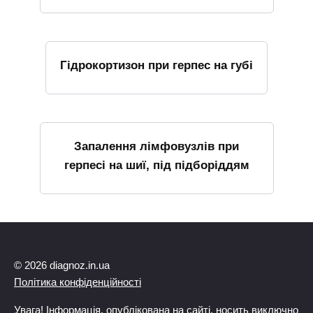
Гідрокортизон при герпес на губі
Запалення лімфовузлів при
герпесі на шиї, під підборіддям
© 2026 diagnoz.in.ua
Політика конфіденційності
Увага! Інформація, опублікована на сайті, носить виключно