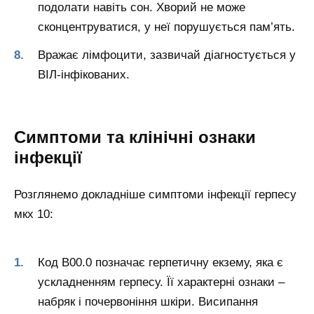
подолати навіть сон. Хворий не може
сконцентруватися, у неї порушується пам’ять.
Вражає лімфоцити, зазвичай діагностується у
ВІЛ-інфікованих.
Симптоми та клінічні ознаки
інфекції
Розглянемо докладніше симптоми інфекції герпесу
мкх 10:
Код B00.0 позначає герпетичну екзему, яка є
ускладненням герпесу. Її характерні ознаки –
набряк і почервоніння шкіри. Висипання