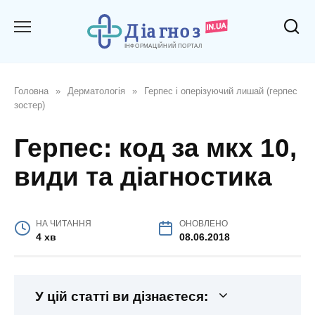
Перейти
до
вмісту
Головна
»
Дерматологія
»
Герпес і оперізуючий лишай (герпес
зостер)
Герпес: код за мкх 10,
види та діагностика
НА ЧИТАННЯ
ОНОВЛЕНО
4 хв
08.06.2018
У цій статті ви дізнаєтеся: