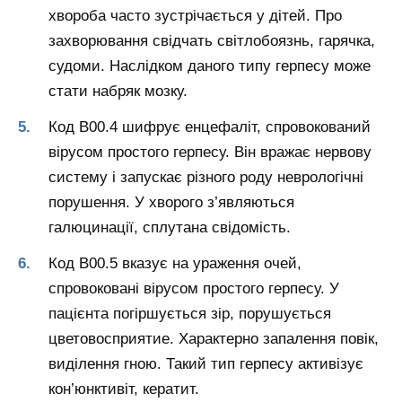
хвороба часто зустрічається у дітей. Про
захворювання свідчать світлобоязнь, гарячка,
судоми. Наслідком даного типу герпесу може
стати набряк мозку.
Код B00.4 шифрує енцефаліт, спровокований
вірусом простого герпесу. Він вражає нервову
систему і запускає різного роду неврологічні
порушення. У хворого з’являються
галюцинації, сплутана свідомість.
Код B00.5 вказує на ураження очей,
спровоковані вірусом простого герпесу. У
пацієнта погіршується зір, порушується
цветовосприятие. Характерно запалення повік,
виділення гною. Такий тип герпесу активізує
кон’юнктивіт, кератит.