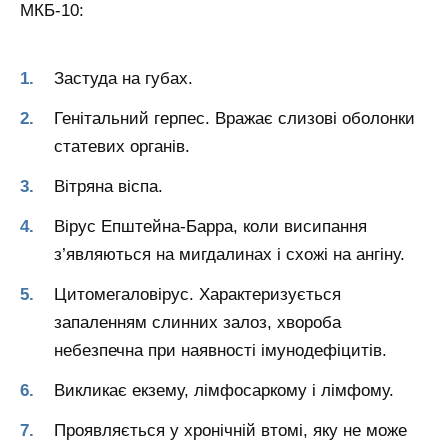
МКБ-10:
Застуда на губах.
Генітальний герпес. Вражає слизові оболонки
статевих органів.
Вітряна віспа.
Вірус Епштейна-Барра, коли висипання
з’являються на мигдалинах і схожі на ангіну.
Цитомегаловірус. Характеризується
запаленням слинних залоз, хвороба
небезпечна при наявності імунодефіцитів.
Викликає екзему, лімфосаркому і лімфому.
Проявляється у хронічній втомі, яку не може