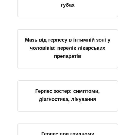
губах
Мазь від герпесу в інтимній зоні у
чоловіків: перелік лікарських
препаратів
Герпес зостер: симптоми,
діагностика, лікування
Герпес при грудному