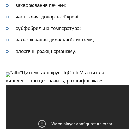
захворювання печінки;
часті здачі донорської крові;
субфебрильна температура;
захворювання дихальної системи;
алергічні реакції організму.
“alt=”Цитомегаловірус: IgG і IgM антитіла
виявлені – що це значить, розшифровка”>