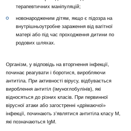
терапевтичних маніпуляцій;
новонародженим дітям, якщо є підозра на
внутрішньоутробне зараження від вагітної
матері або під час проходження дитини по
родових шляхах.
Організм, у відповідь на вторгнення інфекції,
починає реагувати і боротися, виробляючи
антитіла. При активності вірусу, відбувається
вироблення антитіл (імуноглобулінів), які
відносяться до різних класів. При первинної
вірусної атаки або загостренні «дрімаючої»
інфекції, починають з’являтися антитіла класу М,
які позначаються IgM.