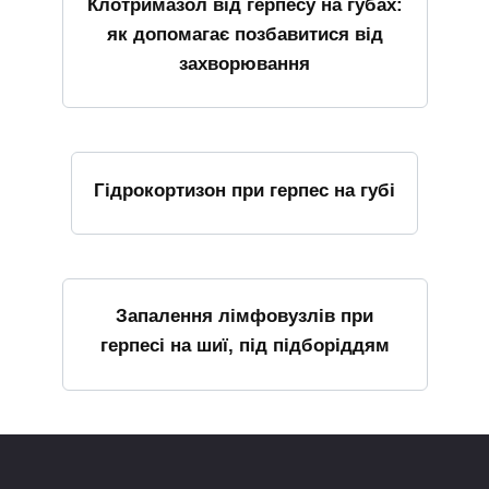
Клотримазол від герпесу на губах:
як допомагає позбавитися від
захворювання
Гідрокортизон при герпес на губі
Запалення лімфовузлів при
герпесі на шиї, під підборіддям