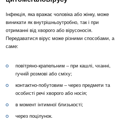
Інфекція, яка вражає чоловіка або жінку, може
виникати як внутрішньоутробно, так і при
отриманні від хворого або вірусоносія.
Передаватися вірус може різними способами, а
саме:
повітряно-крапельним – при кашлі, чханні,
гучній розмові або сміху;
контактно-побутовим – через предмети та
особисті речі хворого або носія;
в момент інтимної близькості;
через поцілунок.