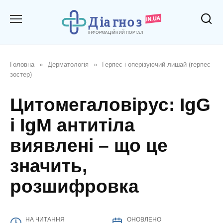
Перейти
до
вмісту
Головна
»
Дерматологія
»
Герпес і оперізуючий лишай (герпес
зостер)
Цитомегаловірус: IgG
і IgM антитіла
виявлені – що це
значить,
розшифровка
НА ЧИТАННЯ
ОНОВЛЕНО