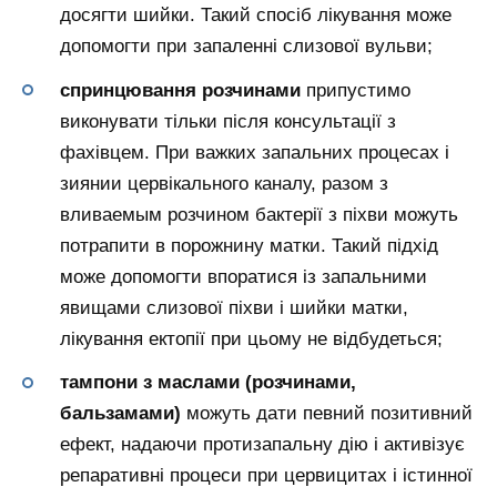
досягти шийки. Такий спосіб лікування може
допомогти при запаленні слизової вульви;
спринцювання розчинами
припустимо
виконувати тільки після консультації з
фахівцем. При важких запальних процесах і
зиянии цервікального каналу, разом з
вливаемым розчином бактерії з піхви можуть
потрапити в порожнину матки. Такий підхід
може допомогти впоратися із запальними
явищами слизової піхви і шийки матки,
лікування ектопії при цьому не відбудеться;
тампони з маслами (розчинами,
бальзамами)
можуть дати певний позитивний
ефект, надаючи протизапальну дію і активізує
репаративні процеси при цервицитах і істинної