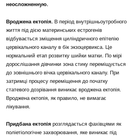
неосложненную.
Вроджена ектопія.
В період внутрішньоутробного
життя під дією материнських естрогенів
відбувається зміщення циліндричного епітелію
цервікального каналу в бік экзоцервикса. Це
нормальний етап розвитку шийки матки. По мірі
дорослішання дівчинки зона стику переміщується
до зовнішнього вічка цервікального каналу. При
затримці процесу переміщення до початку
статевого дозрівання виникає вроджена ектопія.
Вроджена ектопія, як правило, не вимагає
лікування.
Придбана ектопія
розглядається фахівцями як
поліетіологічне захворювання, яке виникає під