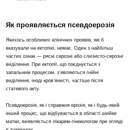
Як проявляється псевдоерозія
Якихось особливих клінічних проявів, які б
вказували на ектопію, немає. Один з найбільш
частих ознак — рясні серозні або слизисто-серозні
виділення. При ектопії, що поєднується з
запальним процесом, з’являються гнійні
виділення, іноді кров’янисті, частіше після
статевого акту.
Псевдоерозія, як і справжня ерозія, як і будь-який
інший процес, що відбувається в області шийки
матки, виявляється лікарем-гінекологом при огляді
в дзеркалах.