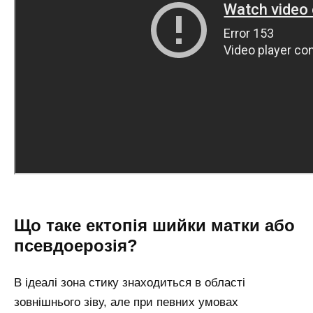
Що таке ектопія шийки матки або
псевдоерозія?
В ідеалі зона стику знаходиться в області
зовнішнього зіву, але при певних умовах