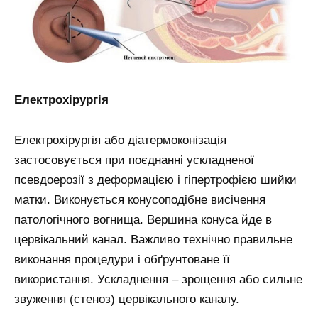
Електрохірургія
Електрохірургія або діатермоконізація
застосовується при поєднанні ускладненої
псевдоерозії з деформацією і гіпертрофією шийки
матки. Виконується конусоподібне висічення
патологічного вогнища. Вершина конуса йде в
цервікальний канал. Важливо технічно правильне
виконання процедури і обґрунтоване її
використання. Ускладнення – зрощення або сильне
звуження (стеноз) цервікального каналу.