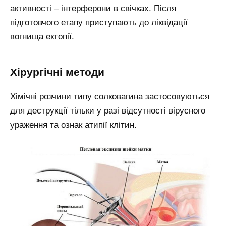
активності – інтерферони в свічках. Після
підготовчого етапу приступають до ліквідації
вогнища ектопії.
Хірургічні методи
Хімічні розчини типу солковагина застосовуються
для деструкції тільки у разі відсутності вірусного
ураження та ознак атипії клітин.