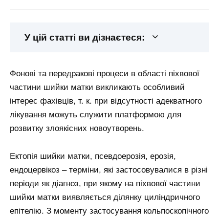
У цій статті ви дізнаєтеся:
Фонові та передракові процеси в області піхвової
частини шийки матки викликають особливий
інтерес фахівців, т. к. при відсутності адекватного
лікування можуть служити платформою для
розвитку злоякісних новоутворень.
Ектопія шийки матки, псевдоерозія, ерозія,
ендоцервікоз – терміни, які застосовувалися в різні
періоди як діагноз, при якому на піхвової частини
шийки матки виявляється ділянку циліндричного
епітелію. З моменту застосування кольпоскопічного