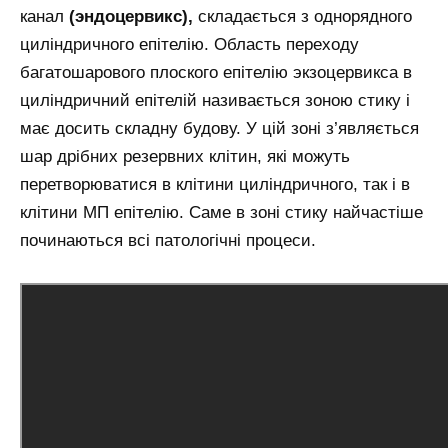
канал
(эндоцервикс),
складається з однорядного
циліндричного епітелію. Область переходу
багатошарового плоского епітелію экзоцервикса в
циліндричний епітелій називається зоною стику і
має досить складну будову. У цій зоні з’являється
шар дрібних резервних клітин, які можуть
перетворюватися в клітини циліндричного, так і в
клітини МП епітелію. Саме в зоні стику найчастіше
починаються всі патологічні процеси.