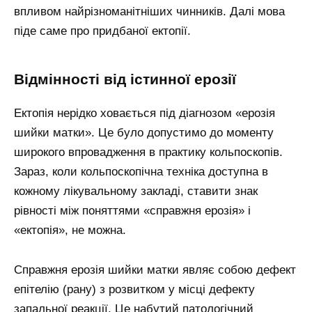
впливом найрізноманітніших чинників. Далі мова
піде саме про придбаної ектопії.
Відмінності від істинної ерозії
Ектопія нерідко ховається під діагнозом «ерозія
шийки матки». Це було допустимо до моменту
широкого впровадження в практику кольпоскопів.
Зараз, коли кольпоскопічна техніка доступна в
кожному лікувальному закладі, ставити знак
рівності між поняттями «справжня ерозія» і
«ектопія», не можна.
Справжня ерозія шийки матки являє собою дефект
епітелію (рану) з розвитком у місці дефекту
запальної реакції. Це набутий патологічний