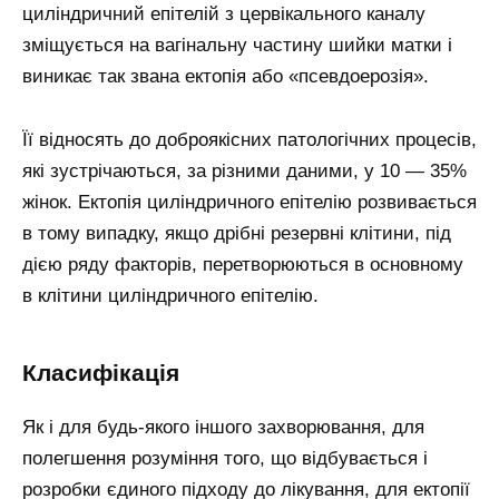
циліндричний епітелій з цервікального каналу
зміщується на вагінальну частину шийки матки і
виникає так звана ектопія або «псевдоерозія».
Її відносять до доброякісних патологічних процесів,
які зустрічаються, за різними даними, у 10 — 35%
жінок. Ектопія циліндричного епітелію розвивається
в тому випадку, якщо дрібні резервні клітини, під
дією ряду факторів, перетворюються в основному
в клітини циліндричного епітелію.
Класифікація
Як і для будь-якого іншого захворювання, для
полегшення розуміння того, що відбувається і
розробки єдиного підходу до лікування, для ектопії