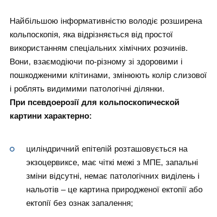
Найбільшою інформативністю володіє розширена
кольпоскопія, яка відрізняється від простої
використанням спеціальних хімічних розчинів.
Вони, взаємодіючи по-різному зі здоровими і
пошкодженими клітинами, змінюють колір слизової
і роблять видимими патологічні ділянки.
При псевдоерозії для кольпоскопической
картини характерно:
циліндричний епітелій розташовується на
экзоцервиксе, має чіткі межі з МПЕ, запальні
зміни відсутні, немає патологічних виділень і
нальотів – це картина природженої ектопії або
ектопії без ознак запалення;