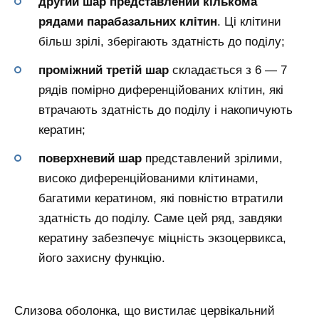
другий шар представлений кількома
рядами парабазальних клітин
. Ці клітини
більш зрілі, зберігають здатність до поділу;
проміжний третій шар
складається з 6 — 7
рядів помірно диференційованих клітин, які
втрачають здатність до поділу і накопичують
кератин;
поверхневий шар
представлений зрілими,
високо диференційованими клітинами,
багатими кератином, які повністю втратили
здатність до поділу. Саме цей ряд, завдяки
кератину забезпечує міцність экзоцервикса,
його захисну функцію.
Слизова оболонка, що вистилає цервікальний