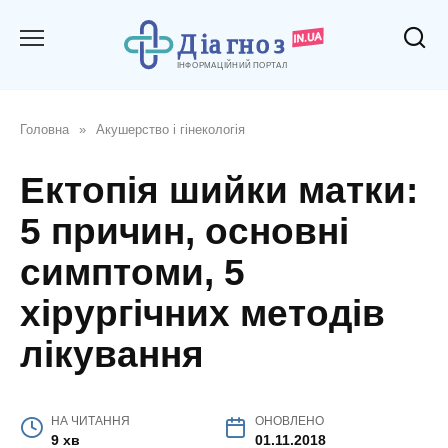
Перейти
до
вмісту
Головна
»
Акушерство і гінекологія
Ектопія шийки матки:
5 причин, основні
симптоми, 5
хірургічних методів
лікування
НА ЧИТАННЯ
ОНОВЛЕНО
9 хв
01.11.2018