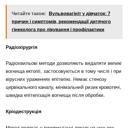
Читайте також:
Вульвовагініт у дівчаток: 7
причин і симптомів, рекомендації дитячого
гінеколога про лікування і профілактики
Радіохірургія
Радіохвильові методи дозволяють видаляти великі
вогнища ектопії, застосовуються в тому числі і при
вірусних ураженнях епітелію. Немає стенозу
цервікального каналу, мінімальний ризик кровотечі,
швидка епітелізація вогнища після обробки.
Кріодеструкція
Метод полягає у використанні локально низьких