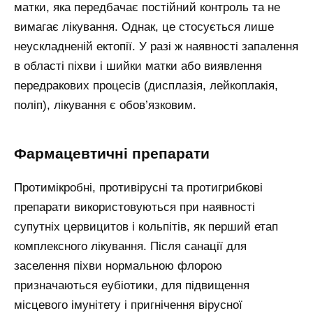
матки, яка передбачає постійний контроль та не
вимагає лікування. Однак, це стосується лише
неускладненій ектопії. У разі ж наявності запалення
в області піхви і шийки матки або виявлення
передракових процесів (дисплазія, лейкоплакія,
поліп), лікування є обов’язковим.
Фармацевтичні препарати
Протимікробні, противірусні та протигрибкові
препарати використовуються при наявності
супутніх цервицитов і кольпітів, як перший етап
комплексного лікування. Після санації для
заселення піхви нормальною флорою
призначаються еубіотики, для підвищення
місцевого імунітету і пригнічення вірусної