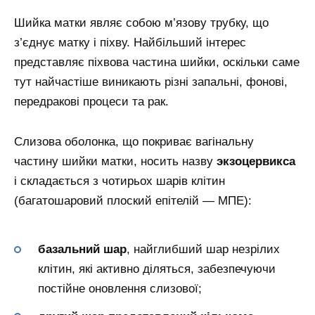
Шийка матки являє собою м’язову трубку, що
з’єднує матку і піхву. Найбільший інтерес
представляє піхвова частина шийки, оскільки саме
тут найчастіше виникають різні запальні, фонові,
передракові процеси та рак.
Слизова оболонка, що покриває вагінальну
частину шийки матки, носить назву
экзоцервикса
і складається з чотирьох шарів клітин
(багатошаровий плоский епітелій — МПЕ):
базальний шар
, найглибший шар незрілих
клітин, які активно діляться, забезпечуючи
постійне оновлення слизової;