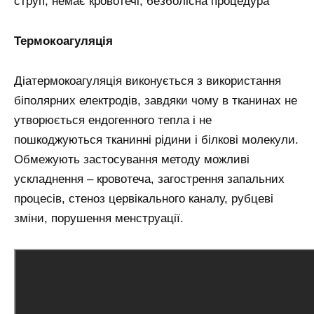
струп, немає кровотечі, безболісна процедура
Термокоагуляція
Діатермокоагуляція виконується з використання
біполярних електродів, завдяки чому в тканинах не
утворюється ендогенного тепла і не
пошкоджуються тканинні рідини і білкові молекули.
Обмежують застосування методу можливі
ускладнення – кровотеча, загострення запальних
процесів, стеноз цервікального каналу, рубцеві
зміни, порушення менструації.