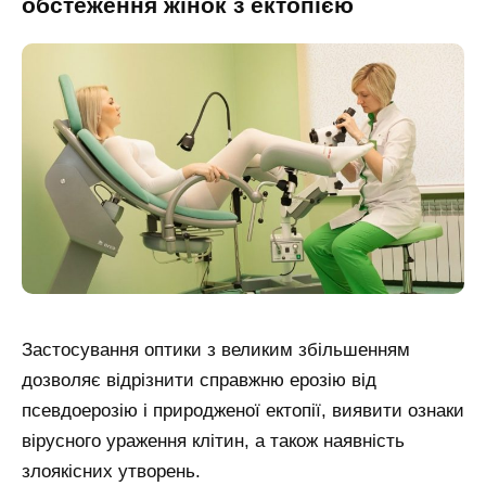
обстеження жінок з ектопією
Застосування оптики з великим збільшенням
дозволяє відрізнити справжню ерозію від
псевдоерозію і природженої ектопії, виявити ознаки
вірусного ураження клітин, а також наявність
злоякісних утворень.