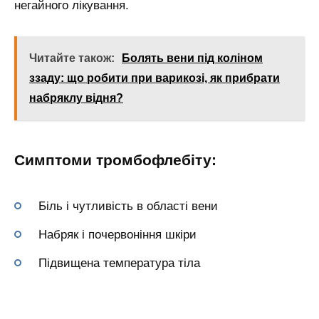
негайного лікування.
Читайте також:
Болять вени під коліном
ззаду: що робити при варикозі, як прибрати
набряклу відня?
Симптоми тромбофлебіту:
Біль і чутливість в області вени
Набряк і почервоніння шкіри
Підвищена температура тіла