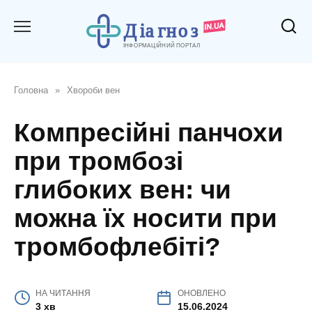
Перейти
до
вмісту
Головна
»
Хвороби вен
Компресійні панчохи
при тромбозі
глибоких вен: чи
можна їх носити при
тромбофлебіті?
НА ЧИТАННЯ
ОНОВЛЕНО
3 хв
15.06.2024