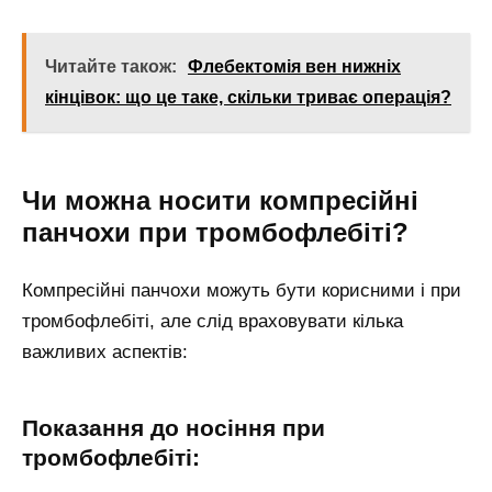
Читайте також:
Флебектомія вен нижніх
кінцівок: що це таке, скільки триває операція?
Чи можна носити компресійні
панчохи при тромбофлебіті?
Компресійні панчохи можуть бути корисними і при
тромбофлебіті, але слід враховувати кілька
важливих аспектів:
Показання до носіння при
тромбофлебіті: