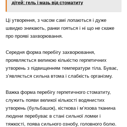
дітей: гель і мазь від стоматиту
Ці утворення, з часом самі лопаються і дуже
швидко зникають, ранки гояться і ні що не скаже
про прояві захворювання.
Середня форма перебігу захворювання,
проявляється великою кількістю герпетичних
утворень з підвищенням температури тіла. Буває,
з’являється сильна втома і слабкість організму.
Важка форма перебігу герпетичного стоматиту,
служить появи великої кількості водянистих
утворень (бульбашок), кісткова і м’язова тканина
людини перебуває в стані сильної ломки і
тяжкості, поява сильного ознобу, головного болю.