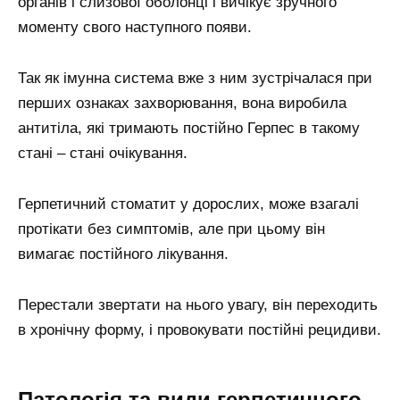
органів і слизової оболонці і вичікує зручного
моменту свого наступного появи.
Так як імунна система вже з ним зустрічалася при
перших ознаках захворювання, вона виробила
антитіла, які тримають постійно Герпес в такому
стані – стані очікування.
Герпетичний стоматит у дорослих, може взагалі
протікати без симптомів, але при цьому він
вимагає постійного лікування.
Перестали звертати на нього увагу, він переходить
в хронічну форму, і провокувати постійні рецидиви.
Патологія та види герпетичного