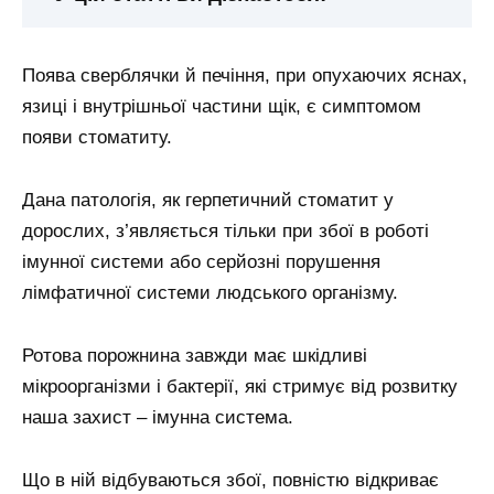
Поява сверблячки й печіння, при опухаючих яснах,
язиці і внутрішньої частини щік, є симптомом
появи стоматиту.
Дана патологія, як герпетичний стоматит у
дорослих, з’являється тільки при збої в роботі
імунної системи або серйозні порушення
лімфатичної системи людського організму.
Ротова порожнина завжди має шкідливі
мікроорганізми і бактерії, які стримує від розвитку
наша захист – імунна система.
Що в ній відбуваються збої, повністю відкриває