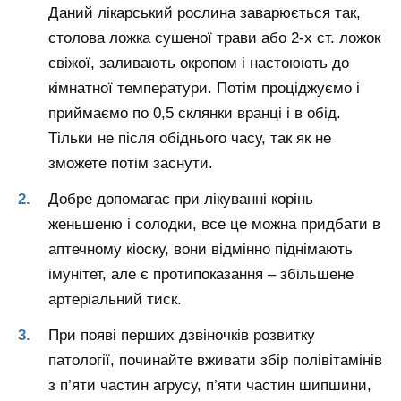
Даний лікарський рослина заварюється так,
столова ложка сушеної трави або 2-х ст. ложок
свіжої, заливають окропом і настоюють до
кімнатної температури. Потім проціджуємо і
приймаємо по 0,5 склянки вранці і в обід.
Тільки не після обіднього часу, так як не
зможете потім заснути.
Добре допомагає при лікуванні корінь
женьшеню і солодки, все це можна придбати в
аптечному кіоску, вони відмінно піднімають
імунітет, але є протипоказання – збільшене
артеріальний тиск.
При появі перших дзвіночків розвитку
патології, починайте вживати збір полівітамінів
з п’яти частин агрусу, п’яти частин шипшини,