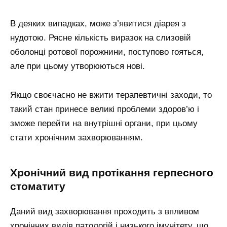
В деяких випадках, може з’явитися діарея з
нудотою. Рясне кількість виразок на слизовій
оболонці ротової порожнини, поступово гояться,
але при цьому утворюються нові.
Якщо своєчасно не вжити терапевтичні заходи, то
такий стан принесе великі проблеми здоров’ю і
зможе перейти на внутрішні органи, при цьому
стати хронічним захворюванням.
Хронічний вид протікання герпесного
стоматиту
Даний вид захворювання проходить з впливом
хронічних видів патологій і низького імунітету, що