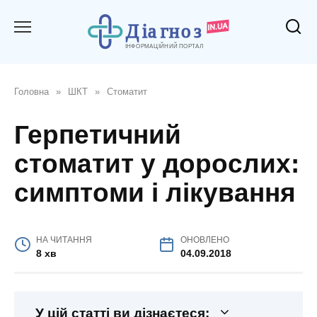
Перейти
до
вмісту
Головна
»
ШКТ
»
Стоматит
Герпетичний
стоматит у дорослих:
симптоми і лікування
НА ЧИТАННЯ
ОНОВЛЕНО
8 хв
04.09.2018
У цій статті ви дізнаєтеся: