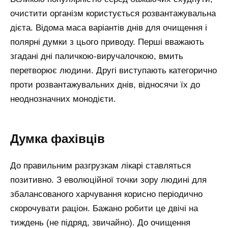
очистити організм користується розвантажувальна
дієта. Відома маса варіантів днів для очищення і
полярні думки з цього приводу. Перші вважають
згадані дні паличкою-виручалочкою, вмить
перетворює людини. Другі виступають категорично
проти розвантажувальних днів, відносячи їх до
неоднозначних монодієти.
Думка фахівців
До правильним разгрузкам лікарі ставляться
позитивно. З еволюційної точки зору людині для
збалансованого харчування корисно періодично
скорочувати раціон. Бажано робити це двічі на
тиждень (не підряд, звичайно). До очищення