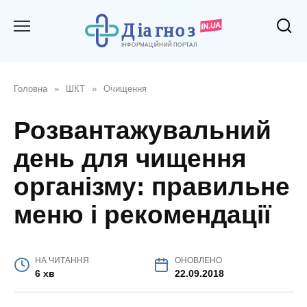
Перейти
до
вмісту
Головна
»
ШКТ
»
Очищення
Розвантажувальний
день для чищення
організму: правильне
меню і рекомендації
НА ЧИТАННЯ
ОНОВЛЕНО
6 хв
22.09.2018