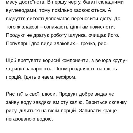
масу достоїнств. В першу чергу, багаті складними
вуглеводами, тому повільно засвоюються. А
відчуття ситості допомагає переносити дієту. До
того ж злакові – означають цінні амінокислоти.
Продукт не дратує роботу шлунка, очищає його.
Популярні два види злакових – гречка, рис.
Щоб врятувати корисні компоненти, з вечора крупу-
ядрицю запарюють. Потім розділяють на шість
порцій, їдять з чаєм, кефіром.
Рис таїть свої плюси. Продукт добре видаляє
зайву воду завдяки вмісту калію. Вариться склянку
рису, ділиться на вісім порцій. Запивати краще
негазованою водою.