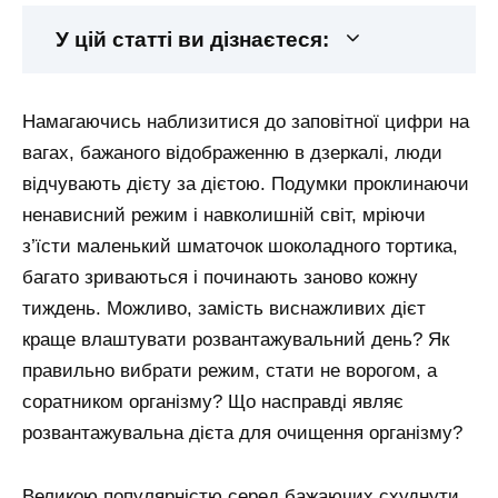
У цій статті ви дізнаєтеся:
Намагаючись наблизитися до заповітної цифри на
вагах, бажаного відображенню в дзеркалі, люди
відчувають дієту за дієтою. Подумки проклинаючи
ненависний режим і навколишній світ, мріючи
з’їсти маленький шматочок шоколадного тортика,
багато зриваються і починають заново кожну
тиждень. Можливо, замість виснажливих дієт
краще влаштувати розвантажувальний день? Як
правильно вибрати режим, стати не ворогом, а
соратником організму? Що насправді являє
розвантажувальна дієта для очищення організму?
Великою популярністю серед бажаючих схуднути,