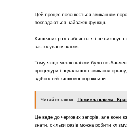
Цей процес пояснюється звиканням порож
покладаються найважчі функції.
Кишечник розслабляється і не виконує св
застосування клізм.
Тому якщо метою клізми було позбавленн
процедури і подальшого звикання органу
здібностей кишкової порожнини.
Читайте також:
Поживна клізма - Кра
Це веде до чергових запорів, але вони в
знати, скільки разів можна робити клізм