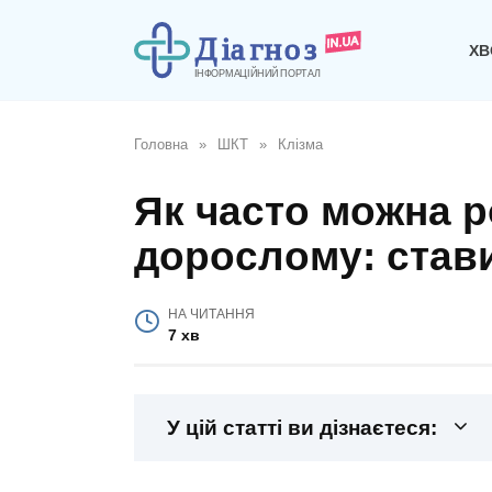
Перейти
до
ХВ
вмісту
Головна
»
ШКТ
»
Клізма
Як часто можна р
дорослому: стави
НА ЧИТАННЯ
7 хв
У цій статті ви дізнаєтеся: