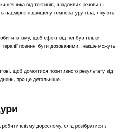
ишечника від токсинів, шкідливих речовин і
ють надмірно підвищену температуру тіла, лікують
бити клізму, щоб ефект від неї був тільки
 терапії повинні бути дозованими, інакше можуть
нтові, щоб домогтися позитивного результату від
днень, про це детальніше.
дури
 робити клізму дорослому, слід розібратися з