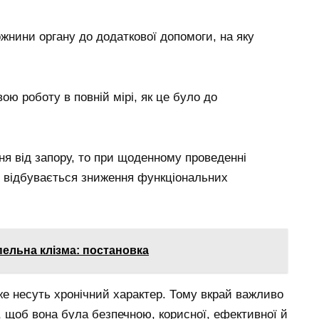
нини органу до додаткової допомоги, на яку
ою роботу в повній мірі, як це було до
я від запору, то при щоденному проведенні
, відбувається зниження функціональних
пельна клізма: постановка
же несуть хронічний характер. Тому вкрай важливо
у, щоб вона була безпечною, корисної, ефективної й