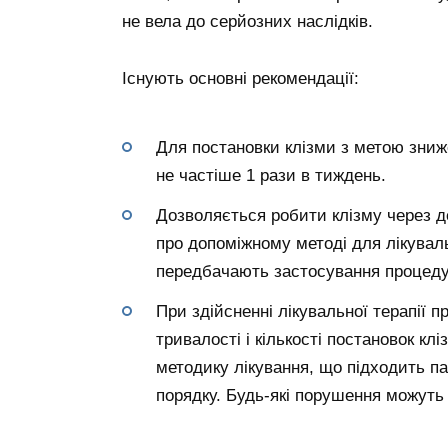
не вела до серйозних наслідків.
Існують основні рекомендації:
Для постановки клізми з метою зниж
не частіше 1 рази в тиждень.
Дозволяється робити клізму через д
про допоміжному методі для лікувал
передбачають застосування процедур
При здійсненні лікувальної терапії п
тривалості і кількості постановок кл
методику лікування, що підходить па
порядку. Будь-які порушення можуть