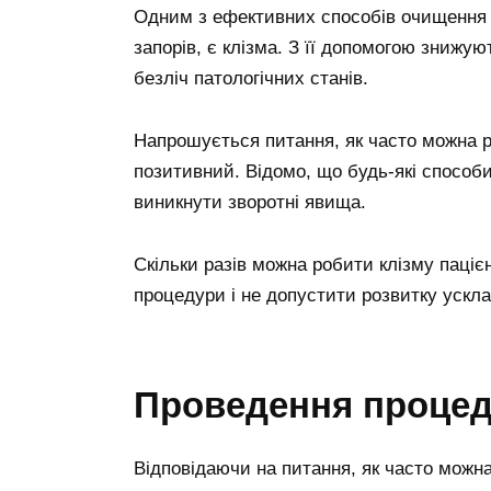
Одним з ефективних способів очищення к
запорів, є клізма. З її допомогою знижу
безліч патологічних станів.
Напрошується питання, як часто можна ро
позитивний. Відомо, що будь-які способи
виникнути зворотні явища.
Скільки разів можна робити клізму паціє
процедури і не допустити розвитку ускла
Проведення проце
Відповідаючи на питання, як часто можна