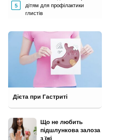
дітям для профілактики
глистів
Дієта при Гастриті
Що не любить
підшлункова залоза
з їжі