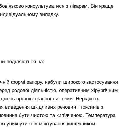
ов’язково консультуватися з лікарем. Він краще
 індивідуальному випадку.
они поділяються на:
чній формі запору, набули широкого застосування
перед родової діяльністю, оперативним хірургічним
джень органів травної системи. Нерідко їх
я виведення шкідливих речовин і токсинів з
 повинна бути чистою та кип’яченою. Температура
об уникнути її всмоктування кишечником.