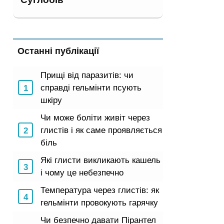
Останні публікації
Прищі від паразитів: чи
справді гельмінти псують
шкіру
Чи може боліти живіт через
глистів і як саме проявляється
біль
Які глисти викликають кашель
і чому це небезпечно
Температура через глистів: як
гельмінти провокують гарячку
Чи безпечно давати Пірантел