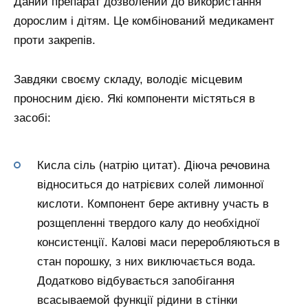
Даний препарат дозволений до використання
дорослим і дітям. Це комбінований медикамент
проти закрепів.
Завдяки своєму складу, володіє місцевим
проносним дією. Які компоненти містяться в
засобі:
Кисла сіль (натрію цитат). Діюча речовина
відноситься до натрієвих солей лимонної
кислоти. Компонент бере активну участь в
розщепленні твердого калу до необхідної
консистенції. Калові маси переробляються в
стан порошку, з них виключається вода.
Додатково відбувається запобігання
всасываемой функції рідини в стінки