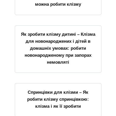
можна робити клізму
Як зробити клізму дитині – Клізма
для новонароджених і дітей в
домашніх умовах: робити
новонародженому при запорах
немовляті
Спринцівки для клізми – Як
робити клізму спринцівкою:
клізма і як її зробити