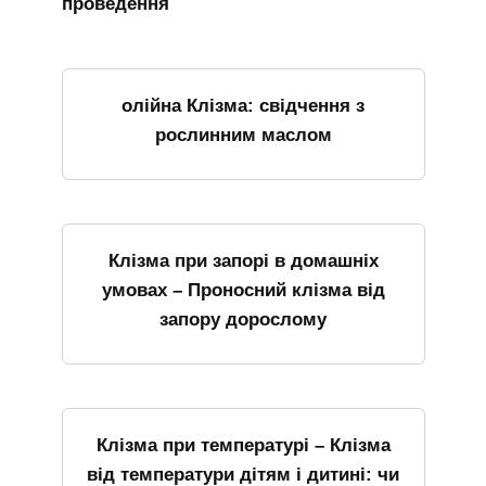
проведення
олійна Клізма: свідчення з
рослинним маслом
Клізма при запорі в домашніх
умовах – Проносний клізма від
запору дорослому
Клізма при температурі – Клізма
від температури дітям і дитині: чи