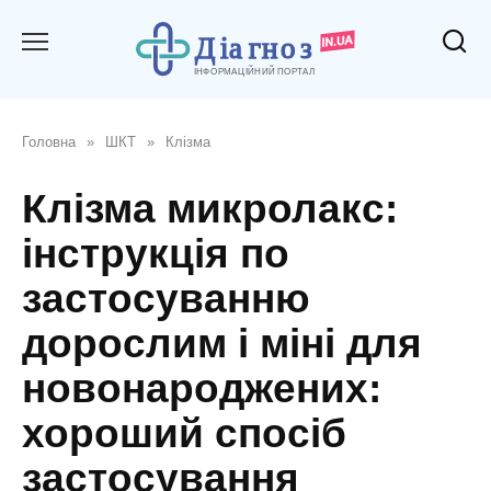
Перейти
до
вмісту
Головна
»
ШКТ
»
Клізма
Клізма микролакс:
інструкція по
застосуванню
дорослим і міні для
новонароджених:
хороший спосіб
застосування