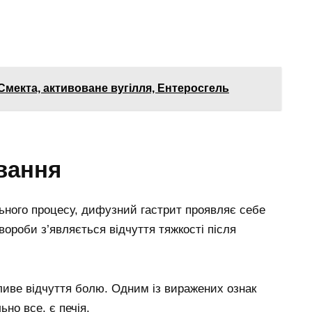
 Смекта, активоване вугілля, Ентеросгель
вання
ального процесу, дифузний гастрит проявляє себе
вороби з’являється відчуття тяжкості після
ливе відчуття болю. Одним із виражених ознак
ьно все, є печія.