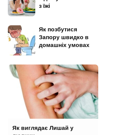
з їжі
Як позбутися
Запору швидко в
домашніх умовах
Як виглядає Лишай у