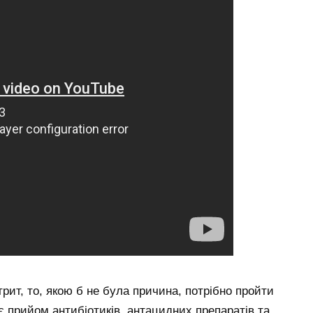
ит, то, якою б не була причина, потрібно пройти
є прийом антибіотиків, антацидних препаратів та