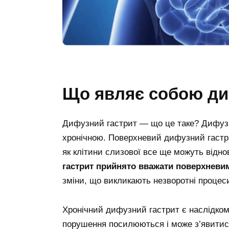
Що являє собою ди
Дифузний гастрит — що це таке? Дифузн
хронічною. Поверхневий дифузний гастр
як клітини слизової все ще можуть відн
гастрит прийнято вважати поверхневи
зміни, що викликають незворотні процес
Хронічний дифузний гастрит є наслідком
порушення посилюються і може з’явитися 