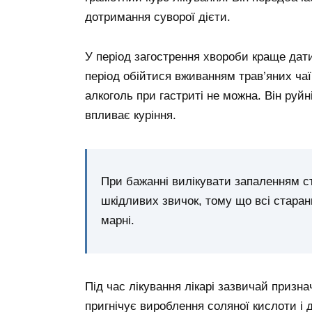
дотримання суворої дієти.
У період загострення хвороби краще дати
період обійтися вживанням трав’яних чаї
алкоголь при гастриті не можна. Він руйн
впливає куріння.
При бажанні вилікувати запаленням ст
шкідливих звичок, тому що всі старан
марні.
Під час лікування лікарі зазвичай призн
пригнічує вироблення соляної кислоти і 