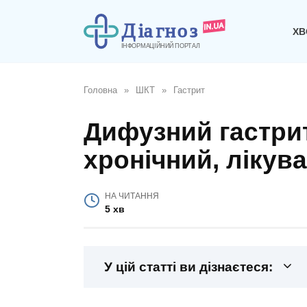
Перейти
до
ХВ
вмісту
Головна
»
ШКТ
»
Гастрит
Дифузний гастрит
хронічний, лікув
НА ЧИТАННЯ
5 хв
У цій статті ви дізнаєтеся: