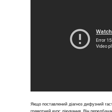
Якщо поставлений діагноз дифузний гастр
грамотний курс лікування. Він передбача