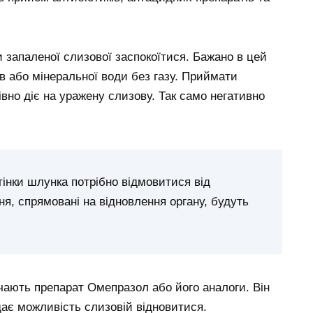
 запаленої слизової заспокоїтися. Бажано в цей
в або мінеральної води без газу. Приймати
івно діє на уражену слизову. Так само негативно
інки шлунка потрібно відмовитися від
ня, спрямовані на відновлення органу, будуть
ачають препарат Омепразол або його аналоги. Він
дає можливість слизовій відновитися.