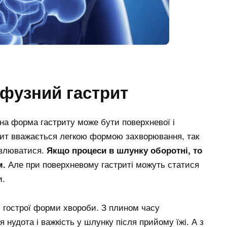
фузний гастрит
а форма гастриту може бути поверхневої і
ит вважається легкою формою захворювання, так
овлюватися.
Якщо процеси в шлунку оборотні, то
м.
Але при поверхневому гастриті можуть статися
и.
 гострої форми хвороби. З плином часу
нудота і важкість у шлунку після прийому їжі. А з