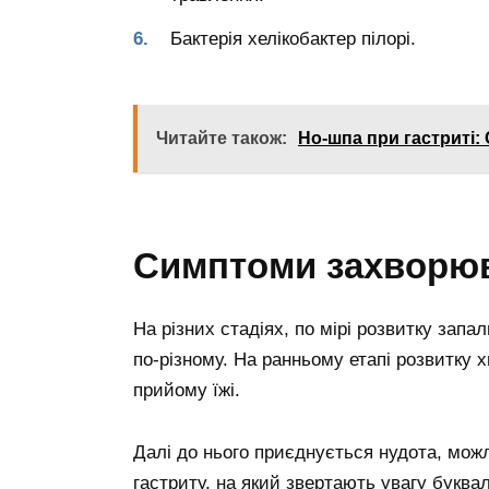
Бактерія хелікобактер пілорі.
Читайте також:
Но-шпа при гастриті:
Симптоми захворю
На різних стадіях, по мірі розвитку зап
по-різному. На ранньому етапі розвитку х
прийому їжі.
Далі до нього приєднується нудота, мож
гастриту, на який звертають увагу буквал