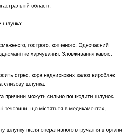
гастральній області.
у шлунка:
маженого, гострого, копченого. Одночасний
, одноманітне харчування. Зловживання кавою,
осить стрес, кора надниркових залоз виробляє
на слизову шлунка.
 та причини можуть сильно пошкодити шлунок.
чні речовини, що містяться в медикаментах,
ану шлунку після оперативного втручання в органи