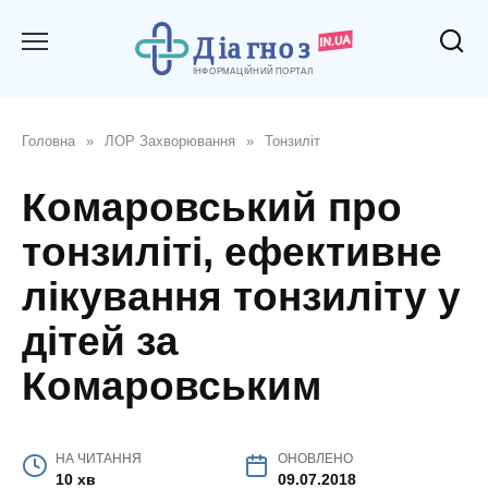
Перейти
до
вмісту
Головна
»
ЛОР Захворювання
»
Тонзиліт
Комаровський про
тонзиліті, ефективне
лікування тонзиліту у
дітей за
Комаровським
НА ЧИТАННЯ
ОНОВЛЕНО
10 хв
09.07.2018