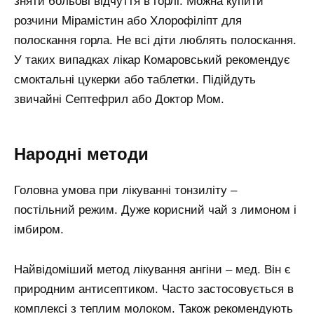
зняти больові відчуття в горлі. Можна купити
розчини Мірамістин або Хлорофіліпт для
полоскання горла. Не всі діти люблять полоскання.
У таких випадках лікар Комаровський рекомендує
смоктальні цукерки або таблетки. Підійдуть
звичайні Септефрил або Доктор Мом.
Народні методи
Головна умова при лікуванні тонзиліту –
постільний режим. Дуже корисний чай з лимоном і
імбиром.
Найвідоміший метод лікування ангіни – мед. Він є
природним антисептиком. Часто застосовується в
комплексі з теплим молоком. Також рекомендують