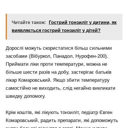
Читайте також:
Гострий тонзиліт у дитини, як
виявляється гострий тонзиліт у дітей?
Дорослі можуть скористатися більш сильними
засобами (Вібуркол, Панадол, Нурофен-200).
Приймати ліки проти температури, можна не
більше шести разів на добу, застерігає батьків
лікар Комаровський. Якщо збити температуру
самостійно не виходить, слід негайно викликати
швидку допомогу.
Крім коштів, які лікують тонзиліт, педіатр Євген
Комаровський, радить препарати, які допоможуть