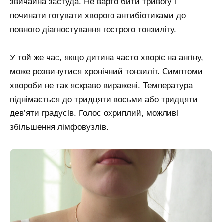
звичайна застуда. Не варто бити тривогу і
починати готувати хворого антибіотиками до
повного діагностування гострого тонзиліту.
У той же час, якщо дитина часто хворіє на ангіну,
може розвинутися хронічний тонзиліт. Симптоми
хвороби не так яскраво виражені. Температура
піднімається до тридцяти восьми або тридцяти
дев’яти градусів. Голос охриплий, можливі
збільшення лімфовузлів.