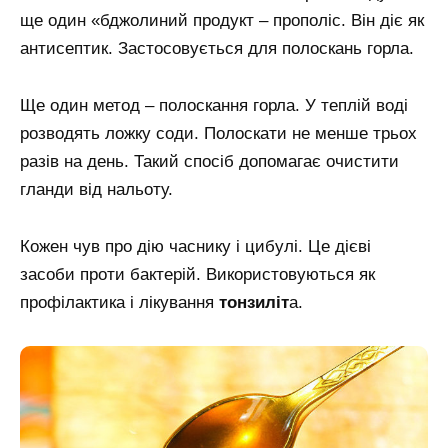
ще один «бджолиний продукт – прополіс. Він діє як
антисептик. Застосовується для полоскань горла.
Ще один метод – полоскання горла. У теплій воді
розводять ложку соди. Полоскати не менше трьох
разів на день. Такий спосіб допомагає очистити
гланди від нальоту.
Кожен чув про дію часнику і цибулі. Це дієві
засоби проти бактерій. Використовуються як
профілактика і лікування
тонзиліт
а.