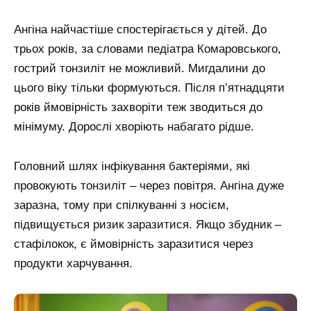
Ангіна найчастіше спостерігається у дітей. До
трьох років, за словами педіатра Комаровського,
гострий тонзиліт не можливий. Мигдалини до
цього віку тільки формуються. Після п’ятнадцяти
років ймовірність захворіти теж зводиться до
мінімуму. Дорослі хворіють набагато рідше.
Головний шлях інфікування бактеріями, які
провокують тонзиліт – через повітря. Ангіна дуже
заразна, тому при спілкуванні з носієм,
підвищується ризик заразитися. Якщо збудник –
стафілокок, є ймовірність заразитися через
продукти харчування.