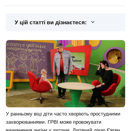
У цій статті ви дізнаєтеся:
У ранньому віці діти часто хворіють простудними
захворюваннями. ГРВІ може провокувати
виникнення ангіни у дитини. Дитячий лікар Євген