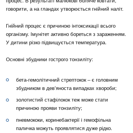
процес. В результаті малюкові боляче ковтати,
говорити, а на гландах утворюється гнійний наліт.
Гнійний процес є причиною інтоксикації всього
організму. Імунітет активно бореться з зараженням.
У дитини різко підвищується температура.
Основні збудники гострого тонзиліту:
бета-гемолітичний стрептокок – є головним
збудником в дев’яноста випадках хвороби;
золотистий стафілокок теж може стати
причиною прояви тонзиліту;
пневмококи, коринебактерії і гемофільна
паличка можуть проявлятися дуже рідко.