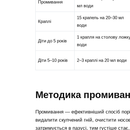
Промивання
мл води
15 крапель на 20–30 мл
Краплі
води
1 крапля на столову ложк
Діти до 5 років
води
Діти 5–10 років
2–3 краплі на 20 мл води
Методика промиван
Промивання — ефективніший спосіб порів
видалити скупчений гній, очистити носов
затримується в пазусі, тим густіше стає,