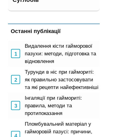
Останні публікації
Видалення кісти гайморової
пазухи: методи, підготовка та
відновлення
Турунди в ніс при гаймориті:
як правильно застосовувати
та які рецепти найефективніші
Інгаляції при гаймориті:
правила, методи та
протипоказання
Пломбувальний матеріал у
гайморовій пазусі: причини,