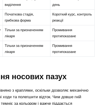
виділення
день
Початкова стадія,
Короткий курс, контроль
грибкова форма
реакції
у
Тільки за призначенням
Промивання
лікаря
протипоказане
Тільки за призначенням
Промивання
лікаря
протипоказане
ня носових пазух
няно з краплями, оскільки дозволяє механічно
і ходи та полегшити відток. Чим довше гній
 темніє за кольором і важче піддається