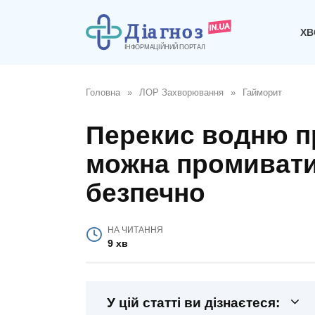
Перейти
до
ХВ
вмісту
Головна
»
ЛОР Захворювання
»
Гайморит
Перекис водню пр
можна промивати 
безпечно
НА ЧИТАННЯ
9 хв
У цій статті ви дізнаєтеся: