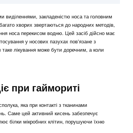
ми виділеннями, закладеністю носа та головним
багато хворих звертаються до народних методів,
ння носа перекисом водню. Цей засіб дійсно має
стосування у носових пазухах пов’язане з
 таке лікування може бути доречним, а коли
іє при гаймориті
полука, яка при контакті з тканинами
нь. Саме цей активний кисень забезпечує
лює білки мікробних клітин, порушуючи їхню