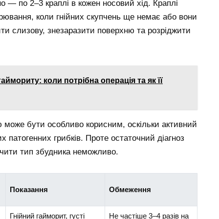
 — по 2–3 краплі в кожен носовий хід. Краплі
орювання, коли гнійних скупчень ще немає або вони
ти слизову, знезаразити поверхню та розріджити
гаймориту: коли потрібна операція та як її
 може бути особливо корисним, оскільки активний
их патогенних грибків. Проте остаточний діагноз
ачити тип збудника неможливо.
Показання
Обмеження
Гнійний гайморит, густі
Не частіше 3–4 разів на