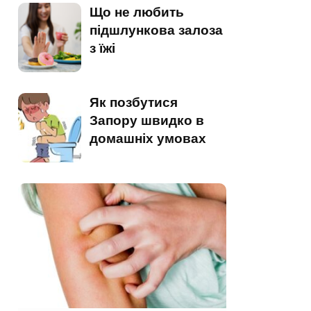
Що не любить
підшлункова залоза
з їжі
Як позбутися
Запору швидко в
домашніх умовах