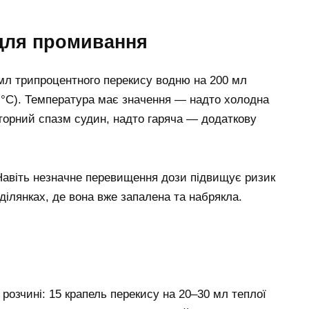
для промивання
мл трипроцентного перекису водню на 200 мл
8 °C). Температура має значення — надто холодна
торний спазм судин, надто гаряча — додаткову
Навіть незначне перевищення дози підвищує ризик
 ділянках, де вона вже запалена та набрякла.
розчині: 15 крапель перекису на 20–30 мл теплої