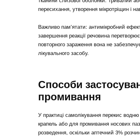
тканини слизової оболонки. Тривалий аб
пересихання, утворення мікротріщин і наві
Важливо пам’ятати: антимікробний ефект
завершення реакції речовина перетворює
повторного зараження вона не забезпечує
лікувального засобу.
Способи застосуван
промивання
У практиці самолікування перекис водн
крапель або для промивання носових па
розведення, оскільки аптечний 3% розчин