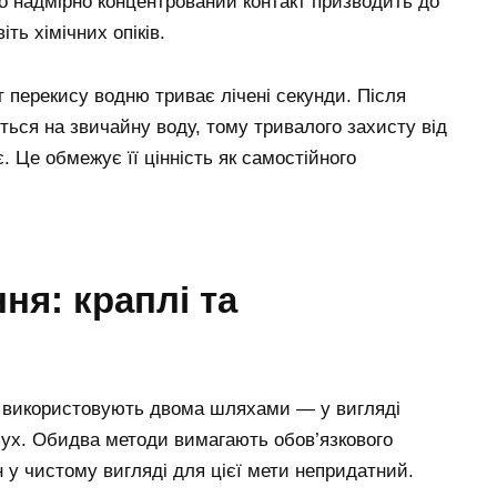
о надмірно концентрований контакт призводить до
ть хімічних опіків.
 перекису водню триває лічені секунди. Після
ться на звичайну воду, тому тривалого захисту від
. Це обмежує її цінність як самостійного
ня: краплі та
ю використовують двома шляхами — у вигляді
зух. Обидва методи вимагають обов’язкового
 у чистому вигляді для цієї мети непридатний.