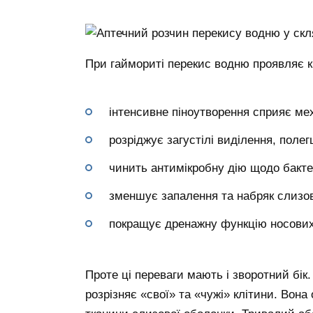
При гаймориті перекис водню проявляє к
інтенсивне піноутворення сприяє ме
розріджує загустілі виділення, поле
чинить антимікробну дію щодо бактер
зменшує запалення та набряк слизов
покращує дренажну функцію носових
Проте ці переваги мають і зворотний бік
розрізняє «свої» та «чужі» клітини. Вона