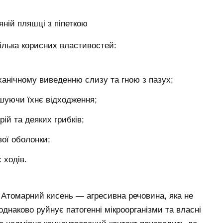
ілька корисних властивостей:
ханічному виведенню слизу та гною з пазух;
гшуючи їхнє відходження;
ій та деяких грибків;
ої оболонки;
 ходів.
. Атомарний кисень — агресивна речовина, яка не
 однаково руйнує патогенні мікроорганізми та власні