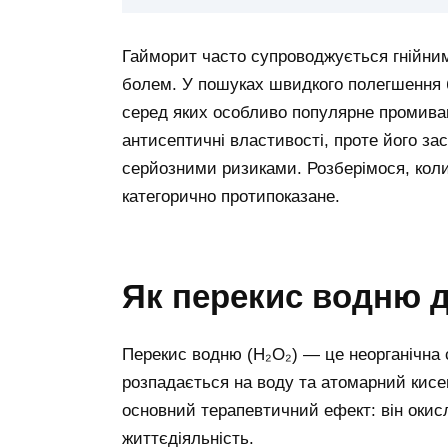
Гайморит часто супроводжується гнійни
болем. У пошуках швидкого полегшення 
серед яких особливо популярне промива
антисептичні властивості, проте його за
серйозними ризиками. Розберімося, коли
категорично протипоказане.
Як перекис водню д
Перекис водню (H₂O₂) — це неорганічна с
розпадається на воду та атомарний кисе
основний терапевтичний ефект: він окис
життєдіяльність.