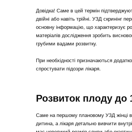
Довідка!
Саме в цей термін підтверджуют
двійні або навіть трійні. УЗД скринінг п
основну інформацію, що характеризує роз
матеріалів дослідження зробить висново
грубими вадами розвитку.
При необхідності призначаються додатков
спростувати підозри лікаря.
Розвиток плоду до 1
Саме на першому плановому УЗД жінці вд
дитина, а лікаря детально вивчити внутрі
має невеликий розмір сливи або екзотичн