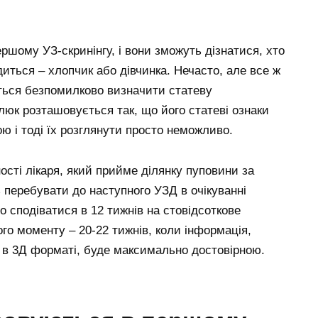
ршому УЗ-скринінгу, і вони зможуть дізнатися, хто
ться – хлопчик або дівчинка. Нечасто, але все ж
ться безпомилково визначити статеву
люк розташовується так, що його статеві ознаки
ю і тоді їх розглянути просто неможливо.
ості лікаря, який прийме ділянку пуповини за
ь перебувати до наступного УЗД в очікуванні
 сподіватися в 12 тижнів на стовідсоткове
ого моменту – 20-22 тижнів, коли інформація,
 в 3Д форматі, буде максимально достовірною.