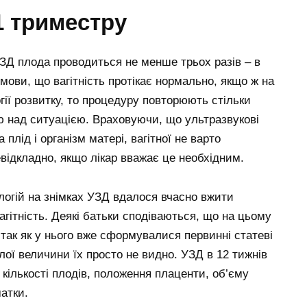
1 триместру
ЗД плода проводиться не менше трьох разів – в
 умови, що вагітність протікає нормально, якщо ж на
ії розвитку, то процедуру повторюють стільки
лю над ситуацією. Враховуючи, що ультразвукові
плід і організм матері, вагітної не варто
евідкладно, якщо лікар вважає це необхідним.
логій на знімках УЗД вдалося вчасно вжити
агітність. Деякі батьки сподіваються, що на цьому
 так як у нього вже сформувалися первинні статеві
алої величини їх просто не видно. УЗД в 12 тижнів
 кількості плодів, положення плаценти, об’єму
атки.