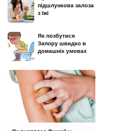
підшлункова залоза
з їжі
Як позбутися
Запору швидко в
домашніх умовах