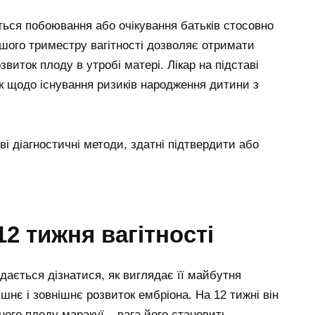
ься побоювання або очікування батьків стосовно
ершого триместру вагітності дозволяє отримати
виток плоду в утробі матері. Лікар на підставі
к щодо існування ризиків народження дитини з
і діагностичні методи, здатні підтвердити або
2 тижня вагітності
ається дізнатися, як виглядає її майбутня
шнє і зовнішнє розвиток ембріона. На 12 тижні він
ого плоду маракуї – вага його становить