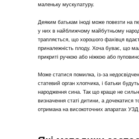
маленьку мускулатуру.
Деяким батькам іноді може повезти на пе
у них в найближчому майбутньому народи
трапляється, що хорошого фахівця вдає
приналежність плоду. Хоча буває, що ма
прикриті ручкою або ніжкою або пуповино
Може статися помилка, із-за недосвідчен
статевий орган хлопчика, і батьки будут
народження сина. Так що краще не сильно
визначення статі дитини, а дочекатися т
отримана на високоточних апаратах УЗД