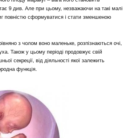
гає 9 див. Але при цьому, незважаючи на такі малі
тиг повністю сформуватися і стати зменшеною
рівняно з чолом воно маленьке, розпізнаються очі,
ха. Також у цьому періоді продовжує свій
ньої секреції, від діяльності якої залежить
ородна функція.