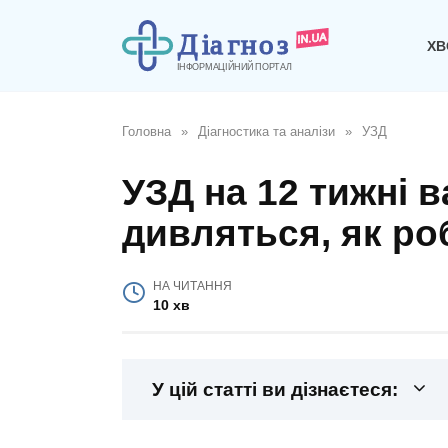
Перейти
до
ХВ
вмісту
Головна
»
Діагностика та аналізи
»
УЗД
УЗД на 12 тижні в
дивляться, як ро
НА ЧИТАННЯ
10 хв
У цій статті ви дізнаєтеся: