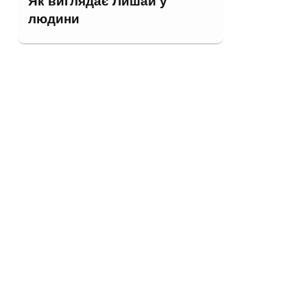
Як виглядає Лишай у
людини