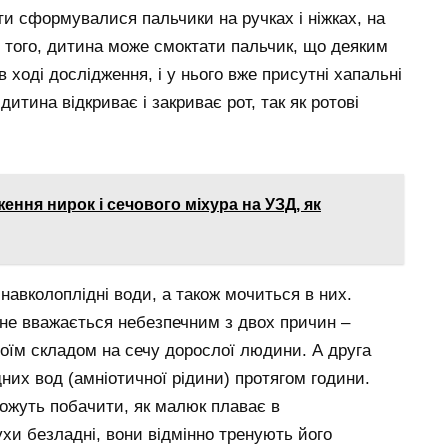
ати сформувалися пальчики на ручках і ніжках, на
ш того, дитина може смоктати пальчик, що деяким
 ході дослідження, і у нього вже присутні хапальні
итина відкриває і закриває рот, так як ротові
ення нирок і сечового міхура на УЗД, як
є навколоплідні води, а також мочиться в них.
 не вважається небезпечним з двох причин –
оїм складом на сечу дорослої людини. А друга
них вод (амніотичної рідини) протягом години.
можуть побачити, як малюк плаває в
ухи безладні, вони відмінно тренують його