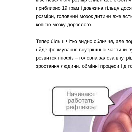
приблизно 19 грам і довжина тільця дося
розміри, головний мозок дитини вже вс
копією мозку дорослого.
Тепер більш чітко видно обличчя, але по
і йде формування внутрішньої частини ву
розвиток гіпофіз – головна залоза внутріш
зростання людини, обмінні процеси і діт