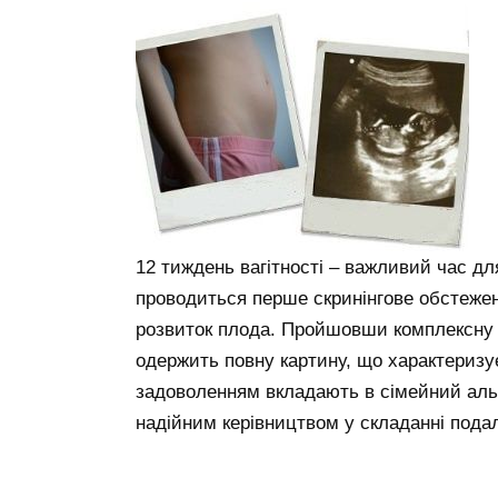
12 тиждень вагітності – важливий час д
проводиться перше скринінгове обстеже
розвиток плода. Пройшовши комплексну ді
одержить повну картину, що характеризує
задоволенням вкладають в сімейний альб
надійним керівництвом у складанні пода