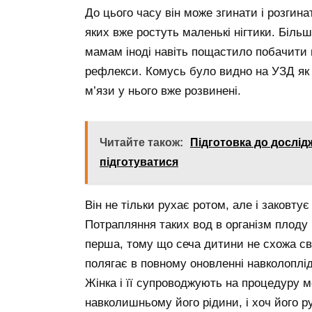
До цього часу він може згинати і розгин
яких вже ростуть маленькі нігтики. Біль
мамам іноді навіть пощастило побачити в
рефлекси. Комусь було видно на УЗД як д
м’язи у нього вже розвинені.
Читайте також:
Підготовка до дослідж
підготуватися
Він не тільки рухає ротом, але і заковту
Потрапляння таких вод в організм плоду
перша, тому що сеча дитини не схожа св
полягає в повному оновленні навколоплід
Жінка і її супроводжують на процедуру 
навколишньому його рідини, і хоч його р