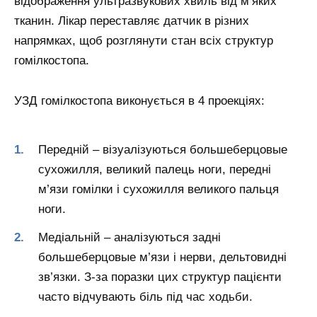
відображення ультразвукових хвиль від м’яких
тканин. Лікар переставляє датчик в різних
напрямках, щоб розглянути стан всіх структур
гомілкостопа.
УЗД гомілкостопа виконується в 4 проекціях:
Передній – візуалізуються большеберцовые
сухожилля, великий палець ноги, передні
м’язи гомілки і сухожилля великого пальця
ноги.
Медіальній – аналізуються задні
большеберцовые м’язи і нерви, дельтовидні
зв’язки. З-за поразки цих структур пацієнти
часто відчувають біль під час ходьби.