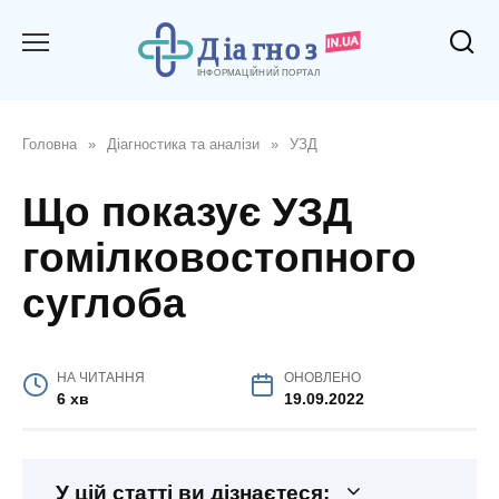
Перейти
до
вмісту
Головна
»
Діагностика та аналізи
»
УЗД
Що показує УЗД
гомілковостопного
суглоба
НА ЧИТАННЯ
ОНОВЛЕНО
6 хв
19.09.2022
У цій статті ви дізнаєтеся: