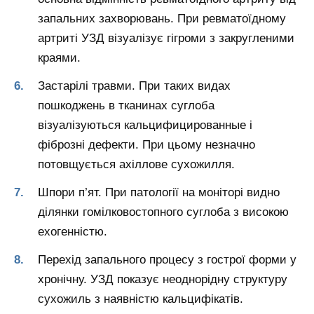
запальних захворювань. При ревматоїдному
артриті УЗД візуалізує гігроми з закругленими
краями.
Застарілі травми. При таких видах
пошкоджень в тканинах суглоба
візуалізуються кальцифицированные і
фіброзні дефекти. При цьому незначно
потовщується ахіллове сухожилля.
Шпори п’ят. При патології на моніторі видно
ділянки гомілковостопного суглоба з високою
ехогенністю.
Перехід запального процесу з гострої форми у
хронічну. УЗД показує неоднорідну структуру
сухожиль з наявністю кальцифікатів.