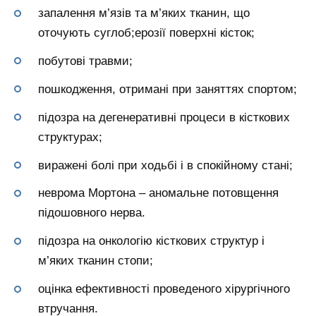
запалення м’язів та м’яких тканин, що
оточують суглоб;ерозії поверхні кісток;
побутові травми;
пошкодження, отримані при заняттях спортом;
підозра на дегенеративні процеси в кісткових
структурах;
виражені болі при ходьбі і в спокійному стані;
неврома Мортона – аномальне потовщення
підошовного нерва.
підозра на онкологію кісткових структур і
м’яких тканин стопи;
оцінка ефективності проведеного хірургічного
втручання.