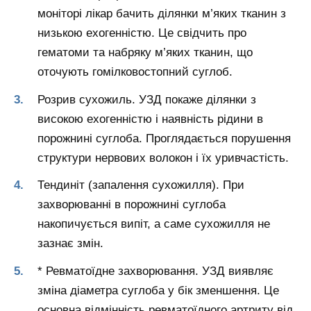
моніторі лікар бачить ділянки м’яких тканин з
низькою ехогенністю. Це свідчить про
гематоми та набряку м’яких тканин, що
оточують гомілковостопний суглоб.
Розрив сухожиль. УЗД покаже ділянки з
високою ехогенністю і наявність рідини в
порожнині суглоба. Проглядається порушення
структури нервових волокон і їх уривчастість.
Тендиніт (запалення сухожилля). При
захворюванні в порожнині суглоба
накопичується випіт, а саме сухожилля не
зазнає змін.
* Ревматоїдне захворювання. УЗД виявляє
зміна діаметра суглоба у бік зменшення. Це
основна відмінність ревматоїдного артриту від