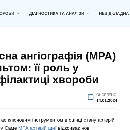
ОРОБИ
ДІАГНОСТИКА ТА АНАЛІЗИ
НЕВІДКЛАДНА
сна ангіографія (МРА)
ьтом: її роль у
філактиці хвороби
ОНОВЛЕНО
14.01.2024
тає ключовим інструментом в оцінці стану артерій
ьту Саме
МРА артерій шиї
відкриває нові