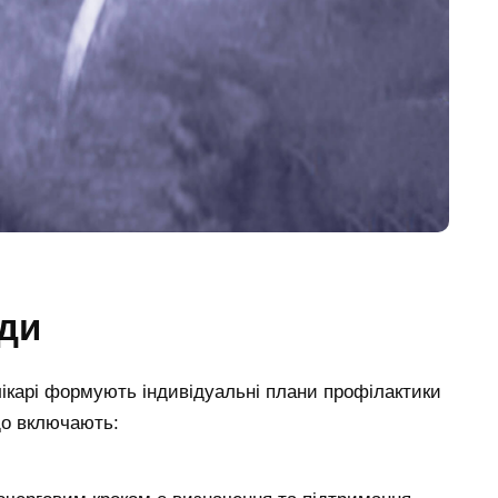
оди
лікарі формують індивідуальні плани профілактики
що включають: