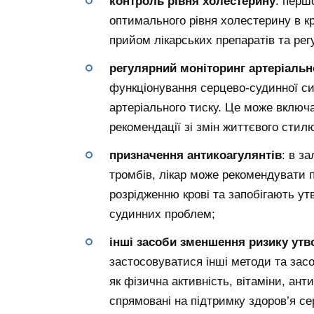
контроль рівня холестерину
: перш
оптимального рівня холестерину в кр
прийом лікарських препаратів та рег
регулярний моніторинг артеріальн
функціонування серцево-судинної с
артеріального тиску. Це може включа
рекомендації зі змін життєвого стил
призначення антикоагулянтів
: в з
тромбів, лікар може рекомендувати 
розрідженню крові та запобігають у
судинних проблем;
інші засоби зменшення ризику утв
застосовуватися інші методи та зас
як фізична активність, вітаміни, ант
спрямовані на підтримку здоров’я се