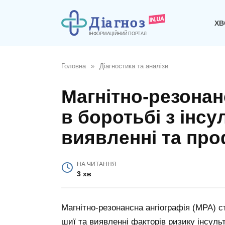
Перейти
до
ХВ
вмісту
Головна
»
Діагностика та аналізи
Магнітно-резонан
в боротьбі з інсул
виявленні та про
НА ЧИТАННЯ
3 хв
Магнітно-резонансна ангіографія (МРА) с
шиї та виявленні факторів ризику інсул