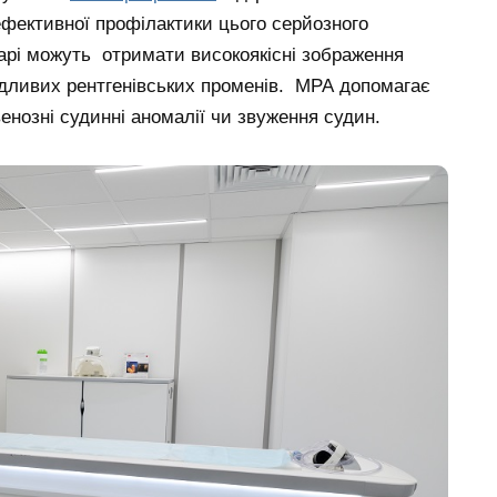
ефективної профілактики цього серйозного
карі можуть отримати високоякісні зображення
ідливих рентгенівських променів. МРА допомагає
 венозні судинні аномалії чи звуження судин.