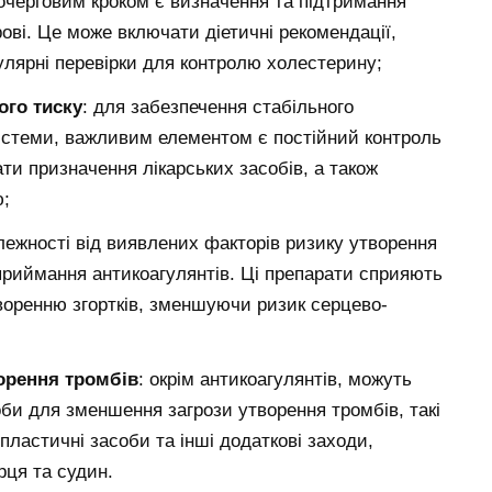
очерговим кроком є визначення та підтримання
ові. Це може включати діетичні рекомендації,
улярні перевірки для контролю холестерину;
ого тиску
: для забезпечення стабільного
истеми, важливим елементом є постійний контроль
ти призначення лікарських засобів, а також
ю;
алежності від виявлених факторів ризику утворення
приймання антикоагулянтів. Ці препарати сприяють
творенню згортків, зменшуючи ризик серцево-
орення тромбів
: окрім антикоагулянтів, можуть
оби для зменшення загрози утворення тромбів, такі
ипластичні засоби та інші додаткові заходи,
рця та судин.