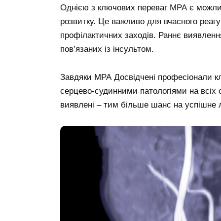
Однією з ключових переваг МРА є можлив
розвитку. Це важливо для вчасного реаг
профілактичних заходів. Раннє виявлення
пов’язаних із інсультом.
Завдяки МРА Досвідчені професіонали кл
серцево-судинними патологіями на всіх с
виявлені – тим більше шанс на успішне 