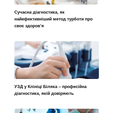
Сучасна діагностика, як
найефективніший метод турботи про
своє здоров’я
УЗД у Клініці Біляка – професійна
діагностика, якій довіряють