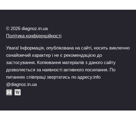
© 2026 diagnoz.in.ua
Політика конфіденційності
Увага! Інформація, опублікована на сайті, носить виключно
ознайомчий характер і не є рекомендацією до
застосування. Копіювання матеріалів з даного сайту
дозволяється за наявності активного посилання. По
питаннях співпраці звертатись по адресу:info
@diagnoz.in.ua