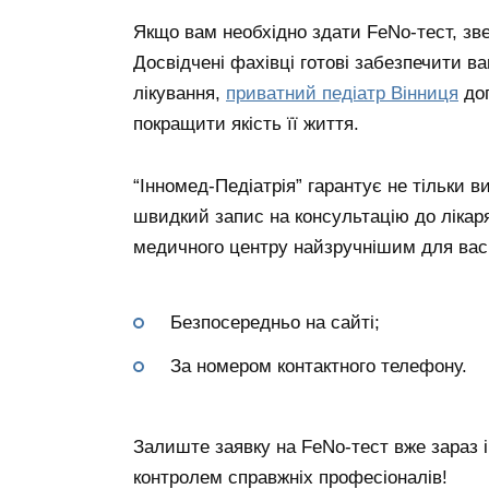
Якщо вам необхідно здати FeNo-тест, зве
Досвідчені фахівці готові забезпечити ва
лікування,
приватний педіатр Вінниця
доп
покращити якість її життя.
“Інномед-Педіатрія” гарантує не тільки в
швидкий запис на консультацію до лікаря
медичного центру найзручнішим для вас
Безпосередньо на сайті;
За номером контактного телефону.
Залиште заявку на FeNo-тест вже зараз і
контролем справжніх професіоналів!