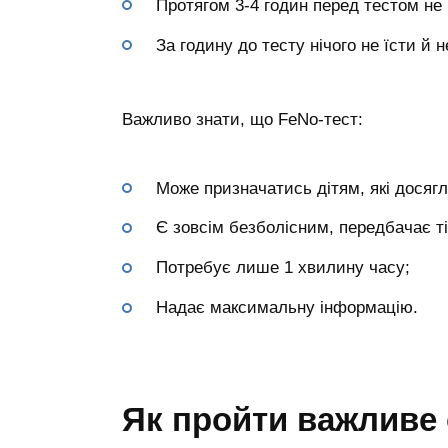
Протягом 3-4 годин перед тестом не 
За годину до тесту нічого не їсти й 
Важливо знати, що FeNo-тест:
Може призначатись дітям, які досягл
Є зовсім безболісним, передбачає т
Потребує лише 1 хвилину часу;
Надає максимальну інформацію.
Як пройти важливе