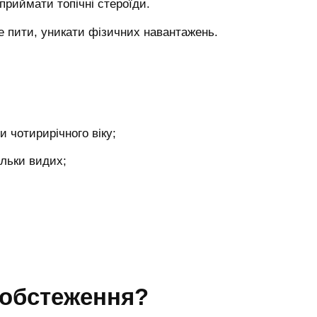
приймати топічні стероїди.
не пити, уникати фізичних навантажень.
и чотирирічного віку;
ільки видих;
 обстеження?