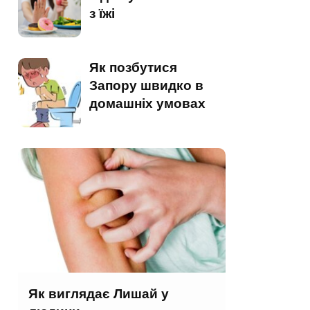
з їжі
Як позбутися
Запору швидко в
домашніх умовах
Як виглядає Лишай у