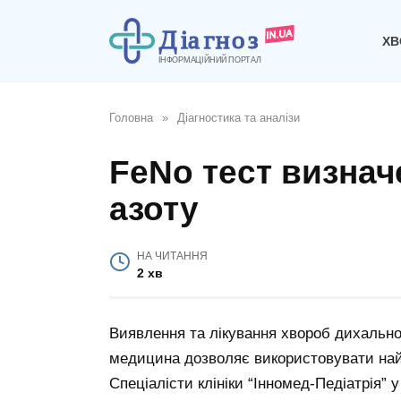
Перейти
до
ХВ
вмісту
Головна
»
Діагностика та аналізи
FeNo тест визнач
азоту
НА ЧИТАННЯ
2 хв
Виявлення та лікування хвороб дихальн
медицина дозволяє використовувати найб
Спеціалісти клініки “Інномед-Педіатрія”