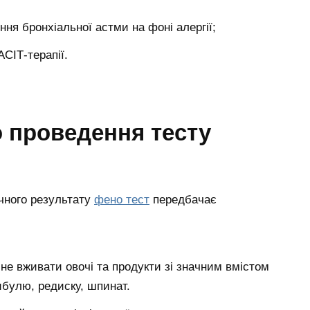
ня бронхіальної астми на фоні алергії;
СІТ-терапії.
о проведення тесту
чного результату
фено тест
передбачає
не вживати овочі та продукти зі значним вмістом
цибулю, редиску, шпинат.