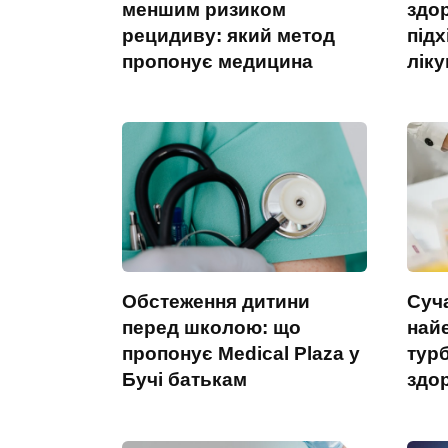
меншим ризиком
здо
рецидиву: який метод
підх
пропонує медицина
лік
Обстеження дитини
Суча
перед школою: що
най
пропонує Medical Plaza у
тур
Бучі батькам
здо