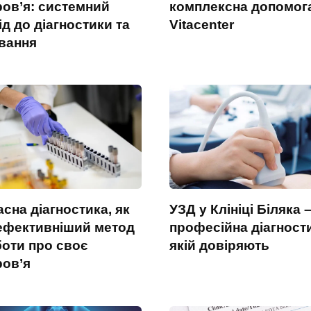
ров’я: системний
комплексна допомога
ід до діагностики та
Vitacenter
ування
сна діагностика, як
УЗД у Клініці Біляка 
ефективніший метод
професійна діагност
боти про своє
якій довіряють
ров’я