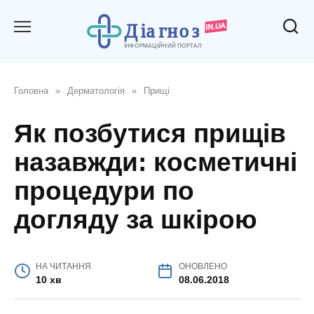
Перейти
до
вмісту
Головна
»
Дерматологія
»
Прищі
Як позбутися прищів
назавжди: косметичні
процедури по
догляду за шкірою
НА ЧИТАННЯ
ОНОВЛЕНО
10 хв
08.06.2018