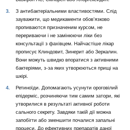
З антибактеріальними властивостями. Слід
зауважити, що медикаменти обов’язково
пропиваются призначеним курсом, не
перериваючи і не замінюючи ліки без
консультації з фахівцем. Найчастіше лікар
прописує Клиндовит, Зинерит або Зеркалин.
Вони можуть швидко впоратися з активними
бактеріями, з-за яких утворюються прищі на
шкірі.
Ретиноїди. Допомагають усунути ороговілий
епідерміс, розчиняючи тим самим затори, які
утворилися в результаті активної роботи
сального секрету. Завдяки такій дії можна
запобігти або зменшити почалися запальні
процеси. До ефективних препаратів даної