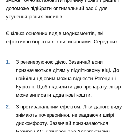
зможе точно встановити причину появи прищів і
допоможе підібрати оптимальний засіб для
усунення різних висипів.
Є кілька основних видів медикаментів, які
ефективно борються з висипаннями. Серед них:
З регенеруючою дією. Зазвичай вони
призначаються дітям у підлітковому віці. До
найбільш дієвим можна віднести Регецин і
Куріозін. Щоб підсилити дію препарату, лікар
може виписати додаткові кошти.
З протизапальним ефектом. Ліки даного виду
знімають почервоніння, не завдаючи шкірі
дискомфорту. Зазвичай призначаються
Базирон АС, Скінорен або Хлоргексидин.