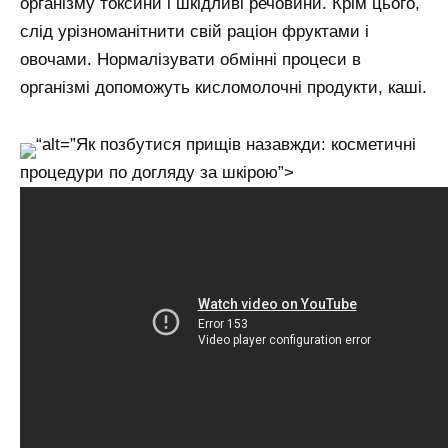
організму токсини і шкідливі речовини. Крім цього,
слід урізноманітнити свій раціон фруктами і
овочами. Нормалізувати обмінні процеси в
організмі допоможуть кисломолочні продукти, каші.
“alt=”Як позбутися прищів назавжди: косметичні
процедури по догляду за шкірою”>