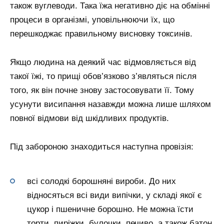
також вуглеводи. Така їжа негативно діє на обмінні
процеси в організмі, уповільнюючи їх, що
перешкоджає правильному висновку токсинів.
Якщо людина на деякий час відмовляється від
такої їжі, то прищі обов’язково з’являться після
того, як він почне знову застосовувати її. Тому
усунути висипання назавжди можна лише шляхом
повної відмови від шкідливих продуктів.
Під забороною знаходиться наступна провізія:
всі солодкі борошняні вироби. До них
відносяться всі види випічки, у складі якої є
цукор і пшеничне борошно. Не можна їсти
торти, пиріжки, булочки, печиво, а також батон