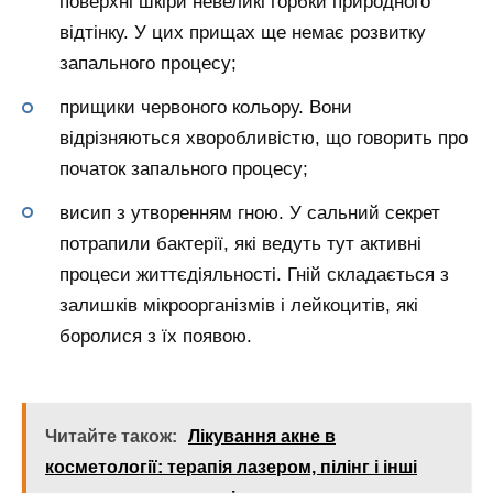
поверхні шкіри невеликі горбки природного
відтінку. У цих прищах ще немає розвитку
запального процесу;
прищики червоного кольору. Вони
відрізняються хворобливістю, що говорить про
початок запального процесу;
висип з утворенням гною. У сальний секрет
потрапили бактерії, які ведуть тут активні
процеси життєдіяльності. Гній складається з
залишків мікроорганізмів і лейкоцитів, які
боролися з їх появою.
Читайте також:
Лікування акне в
косметології: терапія лазером, пілінг і інші