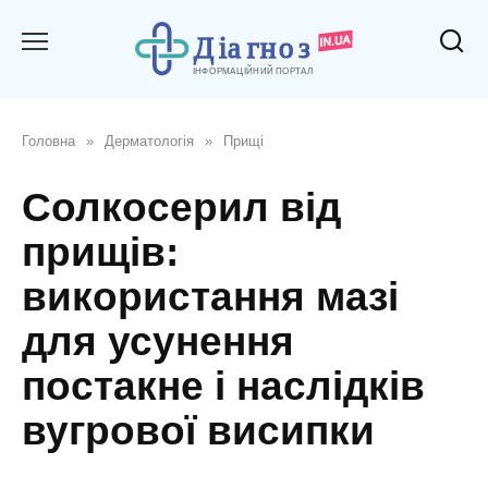
Перейти
до
вмісту
Головна
»
Дерматологія
»
Прищі
Солкосерил від
прищів:
використання мазі
для усунення
постакне і наслідків
вугрової висипки