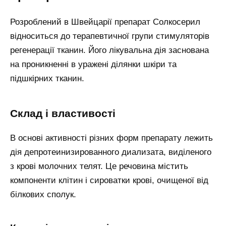
Розроблений в Швейцарії препарат Солкосерил
відноситься до терапевтичної групи стимуляторів
регенерації тканин. Його лікувальна дія заснована
на проникненні в уражені ділянки шкіри та
підшкірних тканин.
Склад і властивості
В основі активності різних форм препарату лежить
дія депротеинизированного диализата, виділеного
з крові молочних телят. Це речовина містить
компоненти клітин і сироватки крові, очищеної від
білкових сполук.