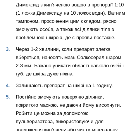
Димексид з кип’яченою водою в пропорції 1:10
(1 ложка Димексиду на 10 ложок води). Ватним
тампоном, просоченим цим складом, рясно
змочують особа, а також всі ділянки тіла з
проблемною шкірою, де є прояви постакне.
Через 1-2 хвилини, коли препарат злегка
вбереться, наносять мазь Солкосерил шаром
2-3 мм. Бажано уникати області навколо очей і
губ, де шкіра дуже ніжна.
Залишають препарат на шкірі на 1 годину.
Постійно змочують поверхню ділянки,
покритого маскою, не даючи йому висохнути.
Робити це можна за допомогою
пульверизатора, використовуючи для
зволоження кип’ячену або чисту мінеральну