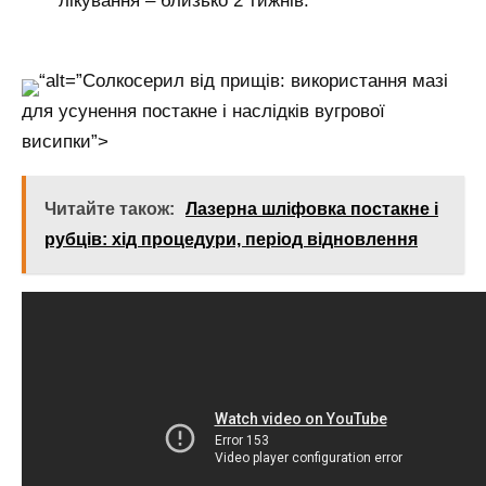
лікування – близько 2 тижнів.
“alt=”Солкосерил від прищів: використання мазі
для усунення постакне і наслідків вугрової
висипки”>
Читайте також:
Лазерна шліфовка постакне і
рубців: хід процедури, період відновлення