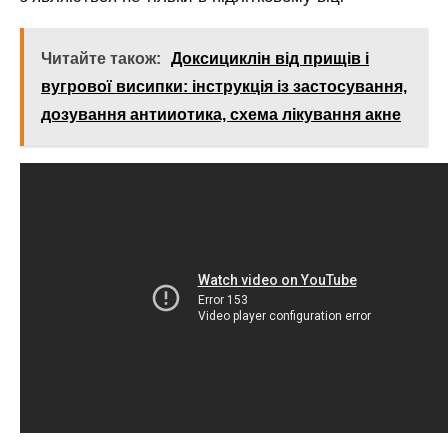
Читайте також:
Доксициклін від прищів і
вугрової висипки: інструкція із застосування,
дозування антииотика, схема лікування акне