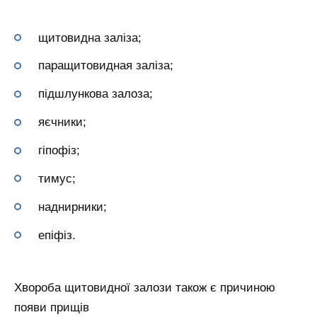
щитовидна заліза;
паращитовидная заліза;
підшлункова залоза;
яєчники;
гіпофіз;
тимус;
наднирники;
епіфіз.
Хвороба щитовидної залози також є причиною
появи прищів