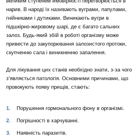
великим ступенем ймовірності перетворюється в
нарив. В народі їх називають вуграми, папулами,
гнійниками і дутиками. Виникають вугри в
підшкірно-жировому шарі, де є багато сальних
залоз. Будь-який збій в роботі організму може
привести до закупорювання залозистого протоки,
скупченню сала і виникненню запалення.
Для лікування цих станів необхідно знати, з-за чого
з’являється патологія. Основними причинами, що
провокують появу прищів, стають:
Порушення гормонального фону в організмі.
Погрішності в харчуванні.
Наявність паразитів.