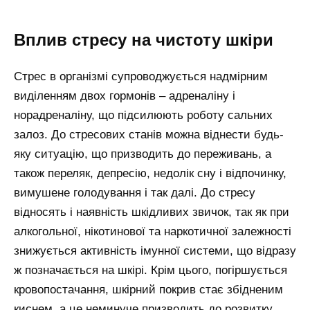
Вплив стресу на чистоту шкіри
Стрес в організмі супроводжується надмірним
виділенням двох гормонів – адреналіну і
норадреналіну, що підсилюють роботу сальних
залоз. До стресових станів можна віднести будь-
яку ситуацію, що призводить до переживань, а
також переляк, депресію, недолік сну і відпочинку,
вимушене голодування і так далі. До стресу
відносять і наявність шкідливих звичок, так як при
алкогольної, нікотинової та наркотичної залежності
знижується активність імунної системи, що відразу
ж позначається на шкірі. Крім цього, погіршується
кровопостачання, шкірний покрив стає збідненим
киснем, а це неминуче призводить до розвитку