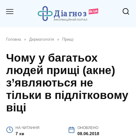
Перейти
до
вмісту
Головна
»
Дерматологія
»
Прищі
Чому у багатьох
людей прищі (акне)
з’являються не
тільки в підлітковому
віці
НА ЧИТАННЯ
ОНОВЛЕНО
7 хв
08.06.2018