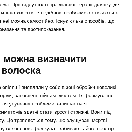
ма. При відсутності правильної терапії ділянку, де
 сильно хворіти. З подібною проблемою стикаються
 неї можна самостійно. Існує кілька способів, що
оказання та протипоказання.
и можна визначити
 волоска
о епіляції виявляли у себе в зоні обробки невеликі
форми, заповнені гнійним вмістом. Їх формування
Після усунення проблеми залишається
симптомів здатні стати врослі стрижні. Вони під
ру. Це трапляється тому, що злущувані мертві
у волосяного фолікула і забивають його простір.