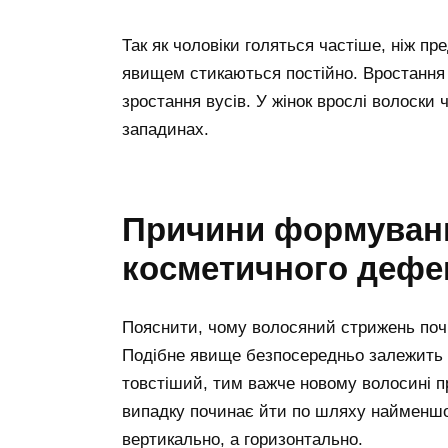
Так як чоловіки голяться частіше, ніж пр
явищем стикаються постійно. Вростання м
зростання вусів. У жінок врослі волоски 
западинах.
Причини формуван
косметичного дефе
Пояснити, чому волосяний стрижень почи
Подібне явище безпосередньо залежить в
товстіший, тим важче новому волосині пр
випадку починає йти по шляху найменшог
вертикально, а горизонтально.