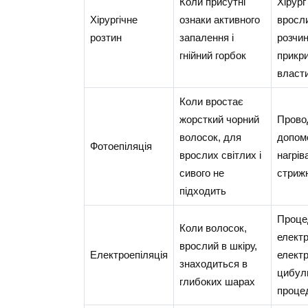
Коли присутні
Хірург
Хірургічне
ознаки активного
вросли
розтин
запалення і
розчин
гнійний горбок
прикр
власт
Коли вростає
жорсткий чорний
Провод
волосок, для
допомо
Фотоепіляція
врослих світлих і
нагрів
сивого не
стриж
підходить
Процед
Коли волосок,
електр
врослий в шкіру,
Електроепіляція
електр
знаходиться в
цибули
глибоких шарах
проце