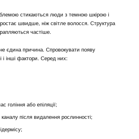
облемою стикаються люди з темною шкірою і
ростає швидше, ніж світле волосся. Структура
трапляються частіше.
 не єдина причина. Спровокувати появу
 і інші фактори. Серед них:
с гоління або епіляції;
 каналу після видалення рослинності;
ідермісу;