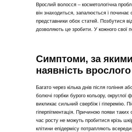
Врослий волосся – косметологічна пробле
він знаходиться, запалюється і починає
представники обох статей. Позбутися від
дозволяють це зробити. У кожного свої п
Симптоми, за яким
наявність врослого
Багато через кілька днів після гоління аб
болючі горбки бурого кольору, округлої 
викликає сильний свербіж і гіперемію. 
гіперпігментація. Причиною появи таких 
час росту не можуть пробитися крізь шкі
клітини епідермісу потрапляють всередин