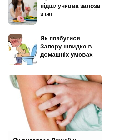
підшлункова залоза
з їжі
Як позбутися
Запору швидко в
домашніх умовах