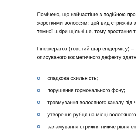
Помічено, що найчастіше з подібною пр
жорсткими волоссям: цей вид стрижнів з
темної шкіри щільніше, тому вростання 
Гіперкератоз (товстий шар епідермісу) –
описуваного косметичного дефекту здатні
спадкова схильність;
порушення гормонального фону;
травмування волосяного каналу під ча
утворення рубця на місці волосяного
заламування стрижня нижче рівня еп