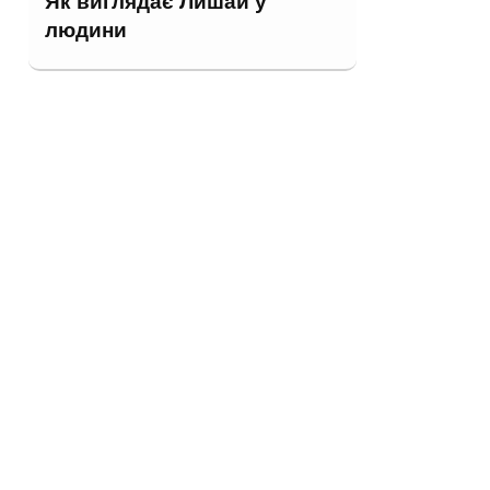
Як виглядає Лишай у
людини