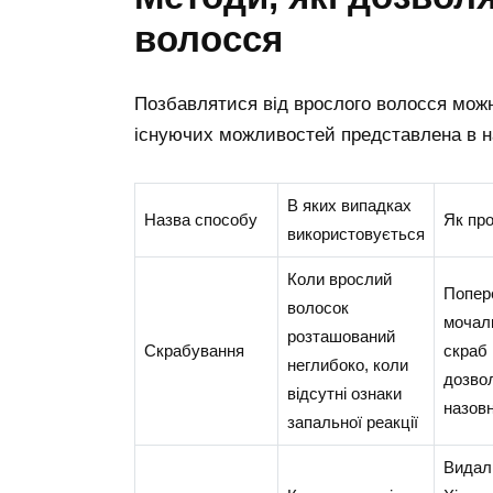
волосся
Позбавлятися від врослого волосся мож
існуючих можливостей представлена в на
В яких випадках
Назва способу
Як пр
використовується
Коли врослий
Попер
волосок
мочалк
розташований
Скрабування
скраб 
неглибоко, коли
дозво
відсутні ознаки
назовн
запальної реакції
Видали