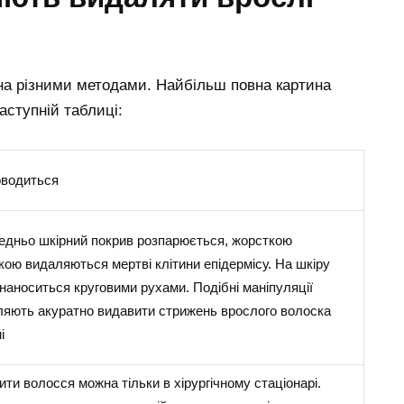
на різними методами. Найбільш повна картина
ступній таблиці:
оводиться
едньо шкірний покрив розпарюється, жорсткою
ою видаляються мертві клітини епідермісу. На шкіру
наноситься круговими рухами. Подібні маніпуляції
ляють акуратно видавити стрижень врослого волоска
і
ти волосся можна тільки в хірургічному стаціонарі.