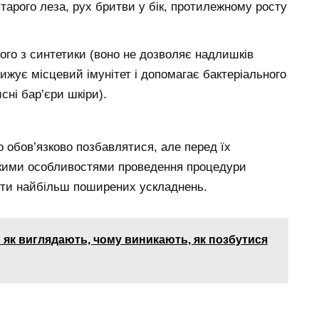
тарого леза, рух бритви у бік, протилежному росту
того з синтетики (воно не дозволяє надлишків
ижує місцевий імунітет і допомагає бактеріального
ні бар’єри шкіри).
о обов’язково позбавлятися, але перед їх
кими особливостями проведення процедури
ути найбільш поширених ускладнень.
 як виглядають, чому виникають, як позбутися