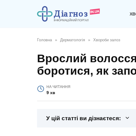
Перейти
до
ХВ
вмісту
Головна
»
Дерматологія
»
Хвороби залоз
Врослий волосся 
боротися, як запо
НА ЧИТАННЯ
9 хв
У цій статті ви дізнаєтеся: