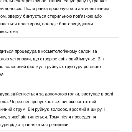
 скальпелем розкриває гнійник, санує рану і утраняет
й волосок. Після ранка просочується антисептичним
ом, зверху бинтується стерильною пов’язкою або
ивається пластиром, володіє бактерицидними
ивостями
иться процедура в косметологічному салоні за
гою установки, що створює світловий імпульс. Він
ає волосяний фолікул і руйнує структуру рогового
ня
ура здійснюється за допомогою голки, виступає в ролі
ода. Через неї пропускається високочастотний
ичний струм. Він руйнує волосок, врослий в шкіру, і
ну, з якої він тягнеться. Тому після проведення
дури рідко трапляються рецидиви