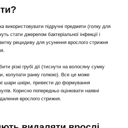
ити?
а використовувати підручні предмети (голку для
ть стати джерелом бактеріальної інфекції і
звитку рецидиву для усунення врослого стрижня
я.
ити різкі грубі дії (тиснути на волосяну сумку
и, колупати ранку голкою). Все це може
кі шари шкіри, привести до формування
кулів. Корисно попередньо оцінювати наявні
далення врослого стрижня.
яють видаляти врослі