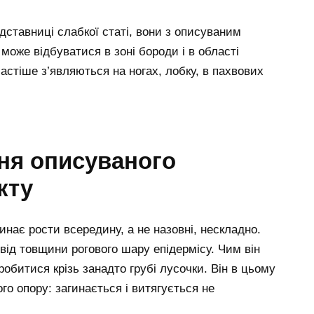
едставниці слабкої статі, вони з описуваним
оже відбуватися в зоні бороди і в області
частіше з’являються на ногах, лобку, в пахвових
ня описуваного
кту
нає рости всередину, а не назовні, нескладно.
ід товщини рогового шару епідермісу. Чим він
обитися крізь занадто грубі лусочки. Він в цьому
о опору: загинається і витягується не