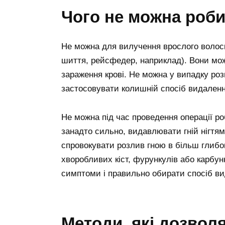
Чого не можна роб
Не можна для вилучення врослого волоск
шиття, рейсфедер, наприклад). Вони можу
зараження крові. Не можна у випадку ро
застосовувати колишній спосіб видаленн
Не можна під час проведення операції роб
занадто сильно, видавлювати гній нігтям
спровокувати розлив гною в більш глибо
хворобливих кіст, фурункулів або карбун
симптоми і правильно обирати спосіб ви
Методи, які дозвол