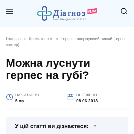
Перейти
до
вмісту
Головна
»
Дерматологія
»
Герпес і оперізуючий лишай (герпес
зостер)
Можна луснути
герпес на губі?
НА ЧИТАННЯ
ОНОВЛЕНО
5 хв
08.06.2018
У цій статті ви дізнаєтеся: