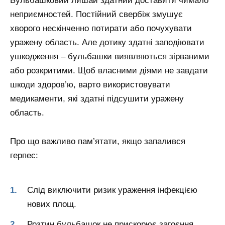
Бульбашковий лишай здатний доставити чимало
неприємностей. Постійний свербіж змушує
хворого нескінченно потирати або почухувати
уражену область. Але дотику здатні заподіювати
ушкодження – бульбашки виявляються зірваними
або розкритими. Щоб власними діями не завдати
шкоди здоров’ю, варто використовувати
медикаменти, які здатні підсушити уражену
область.
Про що важливо пам’ятати, якщо запалився
герпес:
Слід виключити ризик ураження інфекцією
нових площ.
Розтин бульбашок не прискорює загоєння,