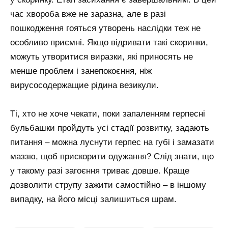
час хвороба вже не заразна, але в разі
пошкодження гояться утворень наслідки теж не
особливо приємні. Якщо відривати такі скоринки,
можуть утворитися виразки, які приносять не
менше проблем і занепокоєння, ніж
вирусосодержащие рідина везикули.
Ті, хто не хоче чекати, поки запаленням герпесні
бульбашки пройдуть усі стадії розвитку, задають
питання – можна луснути герпес на губі і замазати
маззю, щоб прискорити одужання? Слід знати, що
у такому разі загоєння триває довше. Краще
дозволити струпу зажити самостійно – в іншому
випадку, на його місці залишиться шрам.