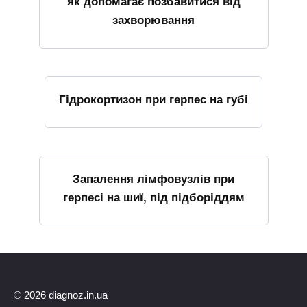
як допомагає позбавитися від
захворювання
Гідрокортизон при герпес на губі
Запалення лімфовузлів при
герпесі на шиї, під підборіддям
© 2026 diagnoz.in.ua