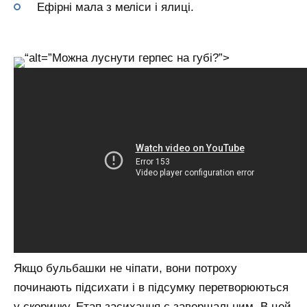
Ефірні мала з меліси і ялиці.
“alt=”Можна луснути герпес на губі?”>
Якщо бульбашки не чіпати, вони потроху
починають підсихати і в підсумку перетворюються
у скоринку. Етап засихання є завершальним. В цей