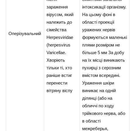
зараження
інтоксикації організму.
вірусом, який
На цьому фоні в
належить до
області проекції
сімейства
уражених нервів
Оперізувальний
Herpesviridae
формуються маленькі
(herpesvirus
плями розміром не
Varicellae.
більше 5 мм За добу
Хворіють
на їх місці виникають
тільки ті, хто
пухирці з серозним
раніше встиг
вмістом всередині.
перенести
Ураження шкіри
вітряну віспу
виникає на одній
ділянці (або на
обличчі по ходу
трійкового нерва, або
в області
межреберья,