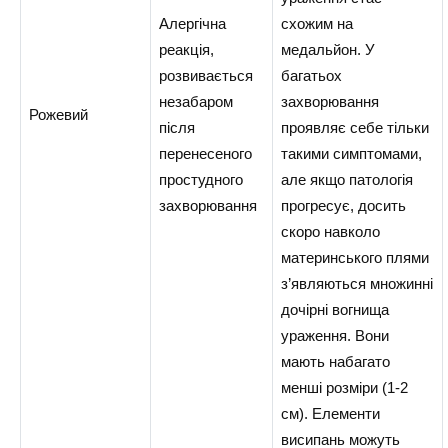
Алергічна
схожим на
реакція,
медальйон. У
розвивається
багатьох
незабаром
захворювання
Рожевий
після
проявляє себе тільки
перенесеного
такими симптомами,
простудного
але якщо патологія
захворювання
прогресує, досить
скоро навколо
материнського плями
з’являються множинні
дочірні вогнища
ураження. Вони
мають набагато
менші розміри (1-2
см). Елементи
висипань можуть