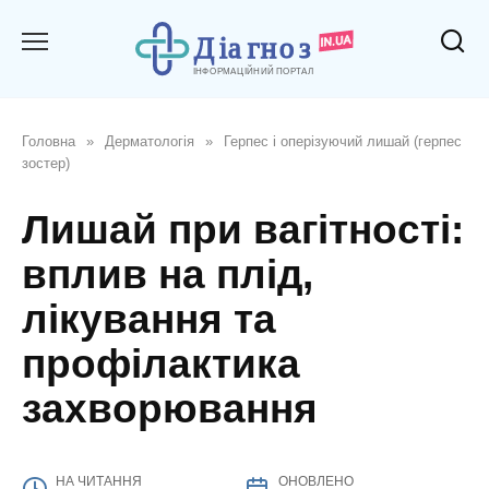
Перейти
до
вмісту
Головна
»
Дерматологія
»
Герпес і оперізуючий лишай (герпес
зостер)
Лишай при вагітності:
вплив на плід,
лікування та
профілактика
захворювання
НА ЧИТАННЯ
ОНОВЛЕНО