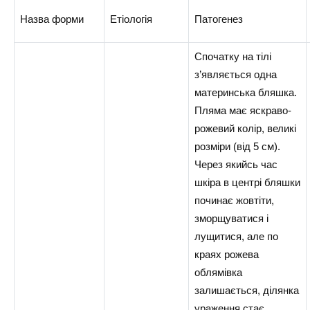
Назва форми
Етіологія
Патогенез
Спочатку на тілі
з’являється одна
материнська бляшка.
Пляма має яскраво-
рожевий колір, великі
розміри (від 5 см).
Через якийсь час
шкіра в центрі бляшки
починає жовтіти,
зморщуватися і
лущитися, але по
краях рожева
облямівка
залишається, ділянка
ураження стає