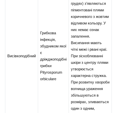
грудях) з’являються
пігментовані плями
коричневого з жовтим
відливом кольору. У
них немає ознак
Грибкова
запалення.
інфекція,
Висипання мають
збудником якої
чіткі межі і рвані краї.
є
Висівкоподібний
При зіскоблюванні
дріжджоподібні
шкіри з центру плями
грибки
утворюється
Pityrosporum
характерна стружка.
orbiculare
При розвитку хвороби
вогнища ураження
збільшуються в
розмірах, зливаються
один з одним,