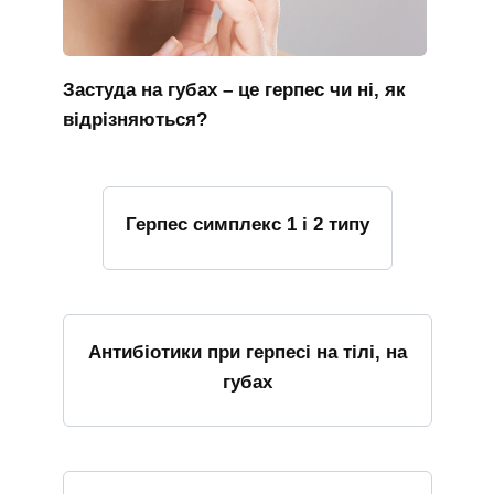
Застуда на губах – це герпес чи ні, як
відрізняються?
Герпес симплекс 1 і 2 типу
Антибіотики при герпесі на тілі, на
губах