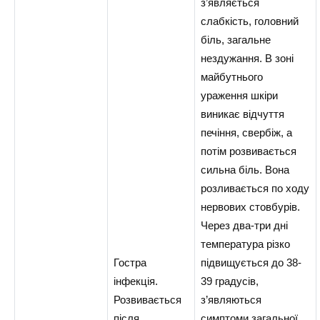
з’являється
слабкість, головний
біль, загальне
нездужання. В зоні
майбутнього
ураження шкіри
виникає відчуття
печіння, свербіж, а
потім розвивається
сильна біль. Вона
розливається по ходу
нервових стовбурів.
Через два-три дні
температура різко
Гостра
підвищується до 38-
інфекція.
39 градусів,
Розвивається
з’являються
після
симптоми загальної