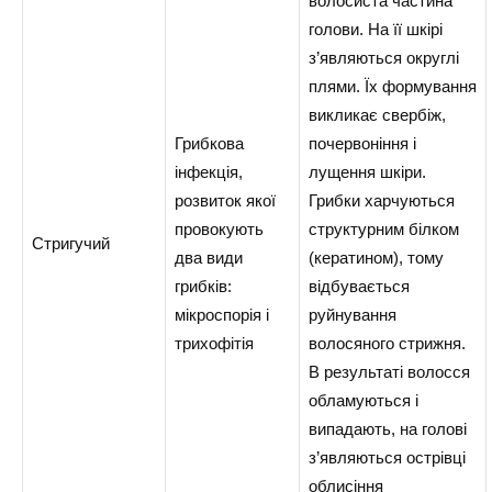
волосиста частина
голови. На її шкірі
з’являються округлі
плями. Їх формування
викликає свербіж,
Грибкова
почервоніння і
інфекція,
лущення шкіри.
розвиток якої
Грибки харчуються
провокують
структурним білком
Стригучий
два види
(кератином), тому
грибків:
відбувається
мікроспорія і
руйнування
трихофітія
волосяного стрижня.
В результаті волосся
обламуються і
випадають, на голові
з’являються острівці
облисіння