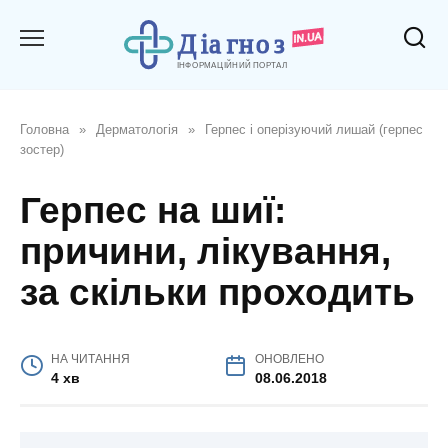
Перейти
до
вмісту
Головна
»
Дерматологія
»
Герпес і оперізуючий лишай (герпес
зостер)
Герпес на шиї:
причини, лікування,
за скільки проходить
НА ЧИТАННЯ
ОНОВЛЕНО
4 хв
08.06.2018