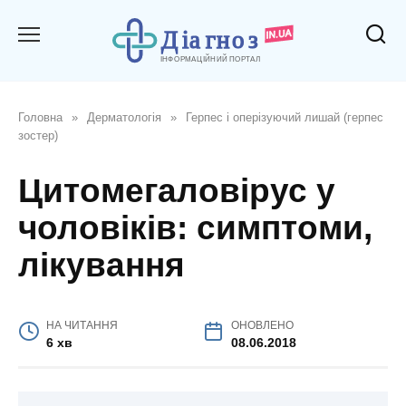
Перейти
до
вмісту
Головна
»
Дерматологія
»
Герпес і оперізуючий лишай (герпес
зостер)
Цитомегаловірус у
чоловіків: симптоми,
лікування
НА ЧИТАННЯ
ОНОВЛЕНО
6 хв
08.06.2018