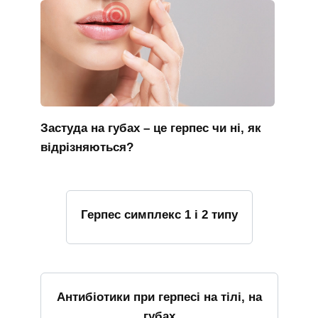
Застуда на губах – це герпес чи ні, як
відрізняються?
Герпес симплекс 1 і 2 типу
Антибіотики при герпесі на тілі, на
губах