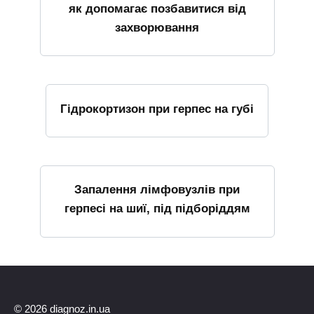
як допомагає позбавитися від
захворювання
Гідрокортизон при герпес на губі
Запалення лімфовузлів при
герпесі на шиї, під підборіддям
© 2026 diagnoz.in.ua