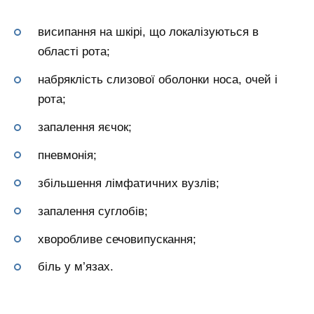
висипання на шкірі, що локалізуються в
області рота;
набряклість слизової оболонки носа, очей і
рота;
запалення яєчок;
пневмонія;
збільшення лімфатичних вузлів;
запалення суглобів;
хворобливе сечовипускання;
біль у м’язах.