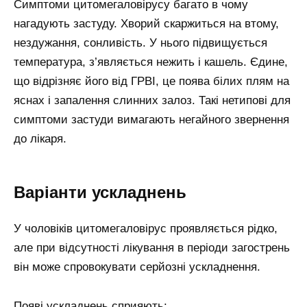
Симптоми цитомегаловірусу багато в чому
нагадують застуду. Хворий скаржиться на втому,
нездужання, сонливість. У нього підвищується
температура, з’являється нежить і кашель. Єдине,
що відрізняє його від ГРВІ, це поява білих плям на
яснах і запалення слинних залоз. Такі нетипові для
симптоми застуди вимагають негайного звернення
до лікаря.
Варіанти ускладнень
У чоловіків цитомегаловірус проявляється рідко,
але при відсутності лікування в періоди загострень
він може спровокувати серйозні ускладнення.
Появі ускладнень сприяють: