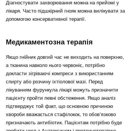
Діагностувати захворювання можна на прийомі у
лікаря. Часто підшкірний гнояк можна вилікувати за
допомогою консервативної терапії.
Медикаментозна терапія
Якщо гнійник довгий час не виходить на поверхню,
а тканина навколо нього червоніє, потрібно
докласти зігріваючі компреси з використанням
спирту або розчину іхтіолової мазі. Перед
лікуванням фурункула лікарі можуть призначити
пацієнту пройти певні обстеження. Якщо аналіз
підтверджує той факт, що основною причиною
хвороби вважається стафілокок, то обов’язково
призначають антибіотик. Пацієнтам потрібно буде
зробити укол з Анатоксином і протеинотерапию.