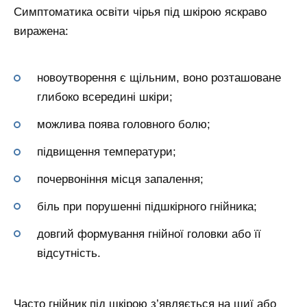
Симптоматика освіти чірья під шкірою яскраво
виражена:
новоутворення є щільним, воно розташоване
глибоко всередині шкіри;
можлива поява головного болю;
підвищення температури;
почервоніння місця запалення;
біль при порушенні підшкірного гнійника;
довгий формування гнійної головки або її
відсутність.
Часто гнійник під шкірою з’являється на шиї або