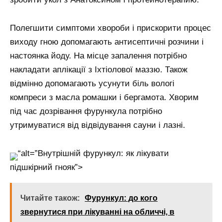
Полегшити симптоми хвороби і прискорити процес
виходу гною допомагають антисептичні розчини і
настоянка йоду. На місце запалення потрібно
накладати аплікації з Іхтіолової маззю. Також
відмінно допомагають усунути біль вологі
компреси з масла ромашки і бергамота. Хворим
під час дозрівання фурункула потрібно
утримуватися від відвідування сауни і лазні.
“alt=”Внутрішній фурункул: як лікувати
підшкірний гнояк”>
Читайте також:
Фурункул: до кого
звернутися при лікуванні на обличчі, в