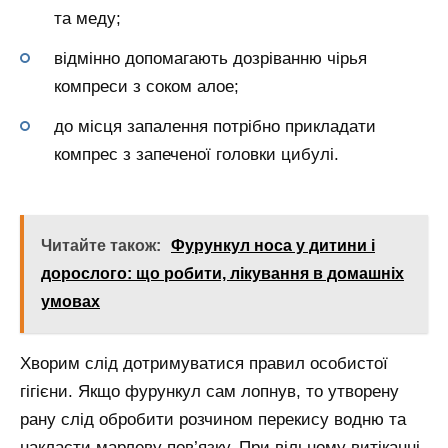
та меду;
відмінно допомагають дозріванню чірья
компреси з соком алое;
до місця запалення потрібно прикладати
компрес з запеченої головки цибулі.
Читайте також:
Фурункул носа у дитини і
дорослого: що робити, лікування в домашніх
умовах
Хворим слід дотримуватися правил особистої
гігієни. Якщо фурункул сам лопнув, то утворену
рану слід обробити розчином перекису водню та
накласти марлеву пов’язку. При вільному витіканні