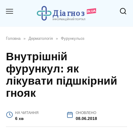
Перейти
до
вмісту
Головна
»
Дерматологія
»
Фурункульоз
Внутрішній
фурункул: як
лікувати підшкірний
гнояк
НА ЧИТАННЯ
ОНОВЛЕНО
6 хв
08.06.2018