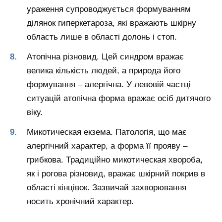
ураження супроводжується формуванням
ділянок гиперкетароза, які вражають шкірну
область лише в області долонь і стоп.
Атопічна різновид.
Цей синдром вражає
велика кількість людей, а природа його
формування – алергічна. У левовій частці
ситуацій атопічна форма вражає осіб дитячого
віку.
Микотическая екзема.
Патологія, що має
алергічний характер, а форма її прояву –
грибкова. Традиційно микотическая хвороба,
як і рогова різновид, вражає шкірний покрив в
області кінцівок. Зазвичай захворювання
носить хронічний характер.