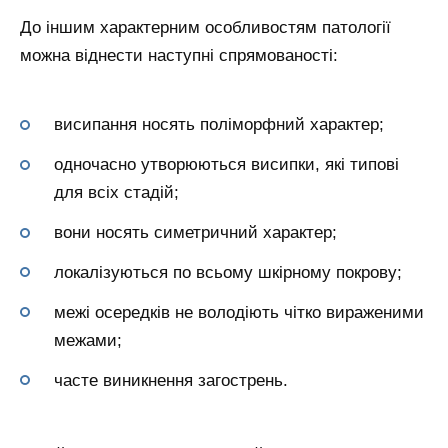
До іншим характерним особливостям патології
можна віднести наступні спрямованості:
висипання носять поліморфний характер;
одночасно утворюються висипки, які типові
для всіх стадій;
вони носять симетричний характер;
локалізуються по всьому шкірному покрову;
межі осередків не володіють чітко вираженими
межами;
часте виникнення загострень.