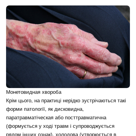
Монетовидная хвороба
Крім цього, на практиці нерідко зустрічаються такі
форми патології, як дисковидна,
паратравматіческая або посттравматична
(формується у ході травм і супроводжується
рядом інших ознак), холодова (утворюється в