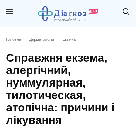
Перейти
до
вмісту
Головна
»
Дерматологія
»
Екзема
Справжня екзема,
алергічний,
нуммулярная,
тилотическая,
атопічна: причини і
лікування