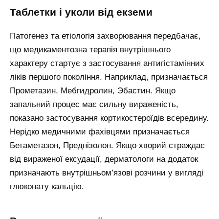
Таблетки і уколи від екземи
Патогенез та етіологія захворювання передбачає,
що медикаментозна терапія внутрішнього
характеру стартує з застосування антигістамінних
ліків першого покоління. Наприклад, призначається
Прометазин, Мебгидролин, Эбастин. Якщо
запальний процес має сильну вираженість,
показано застосування кортикостероїдів всередину.
Нерідко медичними фахівцями призначається
Бетаметазон, Преднізолон. Якщо хворий страждає
від вираженої ексудації, дерматологи на додаток
призначають внутрішньом’язові розчини у вигляді
глюконату кальцію.