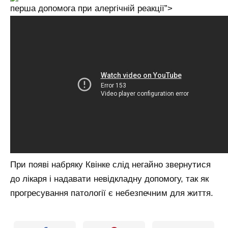
перша допомога при алергічній реакції”>
При появі набряку Квінке слід негайно звернутися
до лікаря і надавати невідкладну допомогу, так як
прогресування патології є небезпечним для життя.