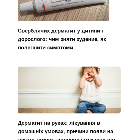
Сверблячих дерматит у дитини і
дорослого: чим зняти зудение, як
полегшити симптоми
Дерматит на руках: лікування в
домашніх умовах, причини появи на
ліктях, згинах, долонях і між пальців