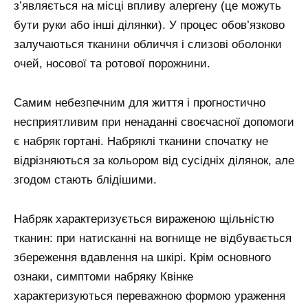
з’являється на місці впливу алергену (це можуть
бути руки або інші ділянки). У процес обов’язково
залучаються тканини обличчя і слизові оболонки
очей, носової та ротової порожнини.
Самим небезпечним для життя і прогностично
несприятливим при ненаданні своєчасної допомоги
є набряк гортані. Набряклі тканини спочатку не
відрізняються за кольором від сусідніх ділянок, але
згодом стають блідішими.
Набряк характеризується вираженою щільністю
тканин: при натисканні на вогнище не відбувається
збереження вдавлення на шкірі. Крім основного
ознаки, симптоми набряку Квінке
характеризуються переважною формою ураження