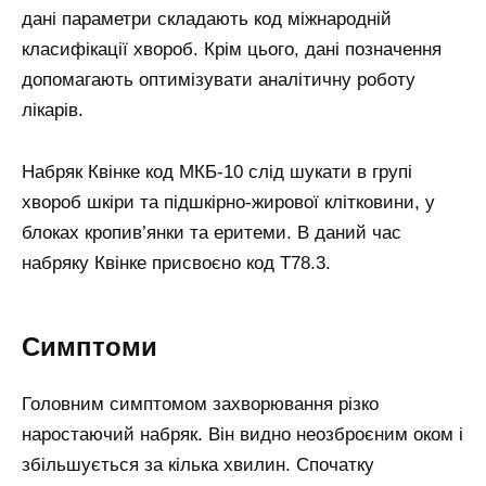
дані параметри складають код міжнародній
класифікації хвороб. Крім цього, дані позначення
допомагають оптимізувати аналітичну роботу
лікарів.
Набряк Квінке код МКБ-10 слід шукати в групі
хвороб шкіри та підшкірно-жирової клітковини, у
блоках кропив’янки та еритеми. В даний час
набряку Квінке присвоєно код Т78.3.
Симптоми
Головним симптомом захворювання різко
наростаючий набряк. Він видно неозброєним оком і
збільшується за кілька хвилин. Спочатку