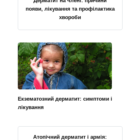
Дерматит на члені: причини
появи, лікування та профілактика
хвороби
Екзематозний дерматит: симптоми і
лікування
Атопічний дерматит і армія: