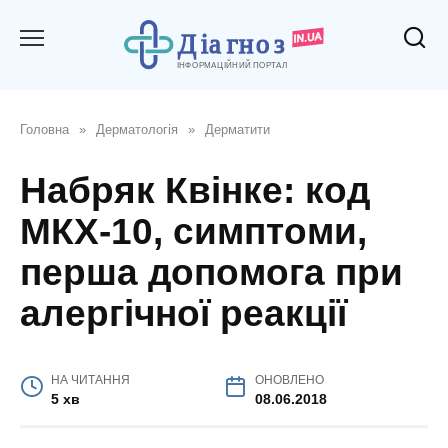
Перейти
до
вмісту
Головна
»
Дерматологія
»
Дерматити
Набряк Квінке: код
МКХ-10, симптоми,
перша допомога при
алергічної реакції
НА ЧИТАННЯ
ОНОВЛЕНО
5 хв
08.06.2018