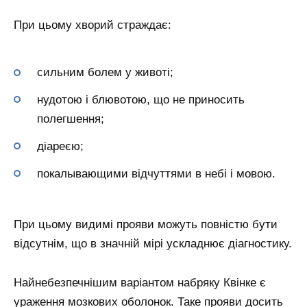
При цьому хворий страждає:
сильним болем у животі;
нудотою і блювотою, що не приносить
полегшення;
діареєю;
покалывающими відчуттями в небі і мовою.
При цьому видимі прояви можуть повністю бути
відсутнім, що в значній мірі ускладнює діагностику.
Найнебезпечнішим варіантом набряку Квінке є
ураження мозкових оболонок. Таке прояви досить