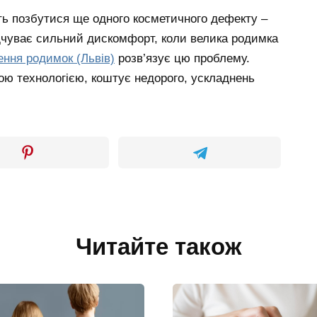
ють позбутися ще одного косметичного дефекту –
дчуває сильний дискомфорт, коли велика родимка
ння родимок (Львів)
розв’язує цю проблему.
ю технологією, коштує недорого, ускладнень
Читайте також