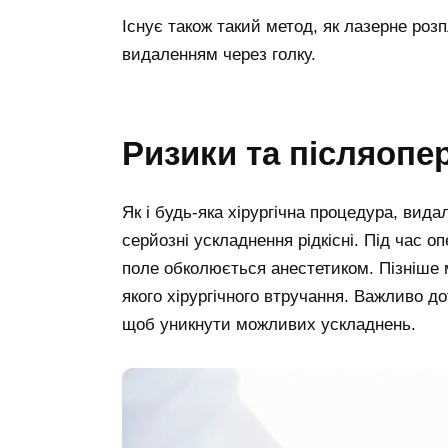
Існує також такий метод, як лазерне ро
видаленням через голку.
Ризики та післяопе
Як і будь-яка хірургічна процедура, вид
серйозні ускладнення рідкісні. Під час о
поле обколюється анестетиком. Пізніше м
якого хірургічного втручання. Важливо д
щоб уникнути можливих ускладнень.