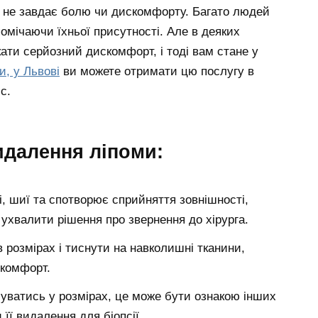
сто не завдає болю чи дискомфорту. Багато людей
помічаючи їхньої присутності. Але в деяких
ати серйозний дискомфорт, і тоді вам стане у
и, у Львові
ви можете отримати цю послугу в
c.
идалення ліпоми:
, шиї та спотворює сприйняття зовнішності,
к ухвалити рішення про звернення до хірурга.
 розмірах і тиснути на навколишні тканини,
скомфорт.
уватись у розмірах, це може бути ознакою інших
її видалення для біопсії.