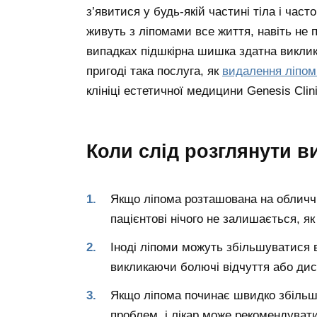
з’явитися у будь-якій частині тіла і ча
живуть з ліпомами все життя, навіть не 
випадках підшкірна шишка здатна виклик
пригоді така послуга, як
видалення ліпом
клініці естетичної медицини Genesis Clini
Коли слід розглянути в
Якщо ліпома розташована на обличчі
пацієнтові нічого не залишається, я
Іноді ліпоми можуть збільшуватися в
викликаючи болючі відчуття або ди
Якщо ліпома починає швидко збільш
проблем, і лікар може рекомендувати 