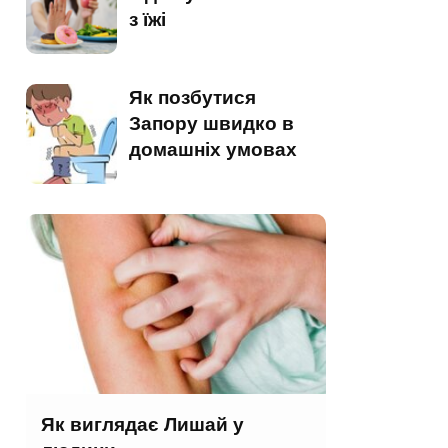
з їжі
Як позбутися
Запору швидко в
домашніх умовах
Як виглядає Лишай у