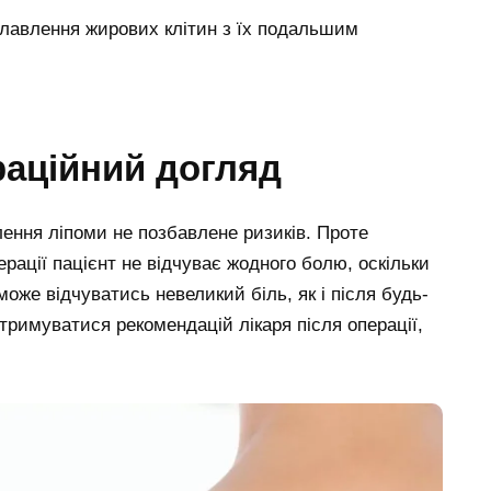
зплавлення жирових клітин з їх подальшим
раційний догляд
алення ліпоми не позбавлене ризиків. Проте
перації пацієнт не відчуває жодного болю, оскільки
оже відчуватись невеликий біль, як і після будь-
отримуватися рекомендацій лікаря після операції,