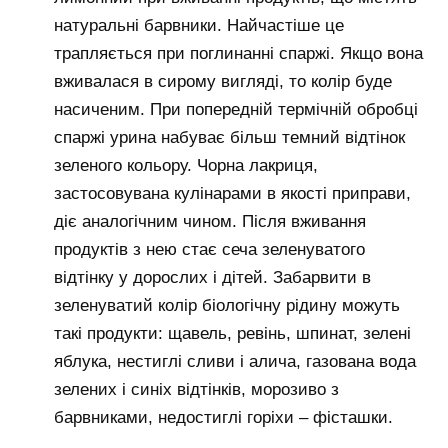
натуральні барвники. Найчастіше це
трапляється при поглинанні спаржі. Якщо вона
вживалася в сирому вигляді, то колір буде
насиченим. При попередній термічній обробці
спаржі урина набуває більш темний відтінок
зеленого кольору. Чорна лакриця,
застосовувана кулінарами в якості приправи,
діє аналогічним чином. Після вживання
продуктів з нею стає сеча зеленуватого
відтінку у дорослих і дітей. Забарвити в
зеленуватий колір біологічну рідину можуть
такі продукти: щавель, ревінь, шпинат, зелені
яблука, нестиглі сливи і алича, газована вода
зелених і синіх відтінків, морозиво з
барвниками, недостиглі горіхи – фісташки.