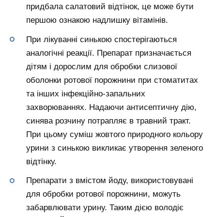
придбала салатовий відтінок, це може бути
першою ознакою надлишку вітамінів.
При лікуванні синькою спостерігаються
аналогічні реакції. Препарат призначається
дітям і дорослим для обробки слизової
оболонки ротової порожнини при стоматитах
та інших інфекційно-запальних
захворюваннях. Надаючи антисептичну дію,
синява розчину потрапляє в травний тракт.
При цьому суміш жовтого природного кольору
урини з синькою викликає утворення зеленого
відтінку.
Препарати з вмістом йоду, використовувані
для обробки ротової порожнини, можуть
забарвлювати урину. Таким дією володіє