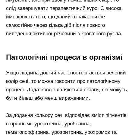
слід завершувати терапевтичний курс. Є висока
ймовірність того, що даний ознака зникне
самостійно через кілька діб після повного
виведення активної речовини з кров’яного русла.
Патологічні процеси в організмі
Якщо людина довгий час спостерігається зелений
колір сечі, то можна говорити про патологічному
процесі. Додатково з’являються скарги, які можуть
бути більш або менш вираженими.
За додання кольору сечі відповідає вміст пігментів
в організмі: уророзеина, уробелина,
гематопорфирина, уроэритрина, урохромов та