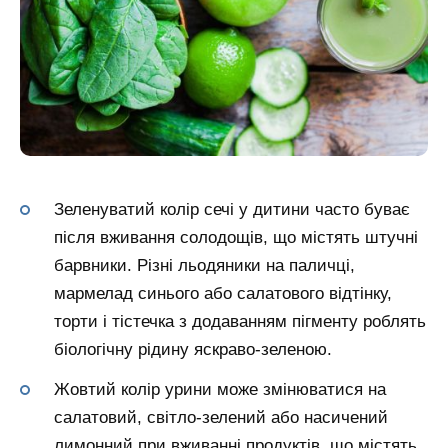
Зеленуватий колір сечі у дитини часто буває
після вживання солодощів, що містять штучні
барвники. Різні льодяники на паличці,
мармелад синього або салатового відтінку,
торти і тістечка з додаванням пігменту роблять
біологічну рідину яскраво-зеленою.
Жовтий колір урини може змінюватися на
салатовий, світло-зелений або насичений
лимонний при вживанні продуктів, що містять