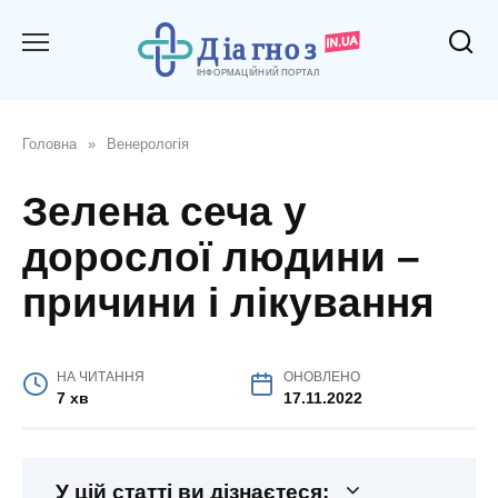
Перейти
до
вмісту
Головна
»
Венерологія
Зелена сеча у
дорослої людини –
причини і лікування
НА ЧИТАННЯ
ОНОВЛЕНО
7 хв
17.11.2022
У цій статті ви дізнаєтеся: