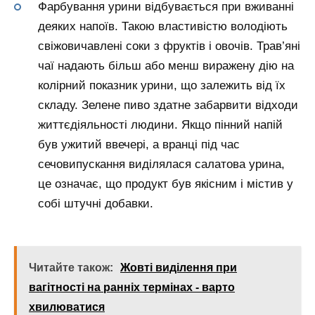
Фарбування урини відбувається при вживанні
деяких напоїв. Такою властивістю володіють
свіжовичавлені соки з фруктів і овочів. Трав’яні
чаї надають більш або менш виражену дію на
колірний показник урини, що залежить від їх
складу. Зелене пиво здатне забарвити відходи
життєдіяльності людини. Якщо пінний напій
був ужитий ввечері, а вранці під час
сечовипускання виділялася салатова урина,
це означає, що продукт був якісним і містив у
собі штучні добавки.
Читайте також:
Жовті виділення при
вагітності на ранніх термінах - варто
хвилюватися