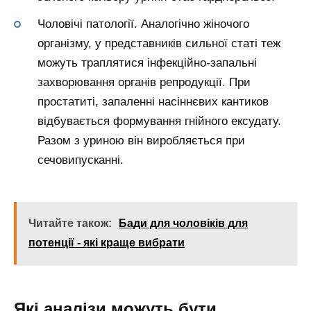
Чоловічі патології. Аналогічно жіночого
організму, у представників сильної статі теж
можуть траплятися інфекційно-запальні
захворювання органів репродукції. При
простатиті, запаленні насіннєвих кантиков
відбувається формування гнійного ексудату.
Разом з уриною він виробляється при
сечовипусканні.
Читайте також:
Бади для чоловіків для
потенції - які краще вибрати
Які аналізи можуть бути