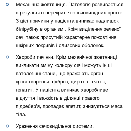
Механічна жовтяниця. Патологія розвивається
в результаті перекриття жовчовивідних проток.
З цієї причини у пацієнта виникає надлишок
білірубіну в організмі. Крім виділення зеленої
сечі також присутній характерне пожовтіння
шкірних покривів і слизових оболонок.
Хвороби печінки. Крім механічної жовтяниці
викликати зміну кольору сечі можуть інші
патологічні стани, що вражають орган
кровотворення: фіброз, цироз, стеатоз,
гепатит. У пацієнта виникає хворобливе
відчуття і важкість в ділянці правого
підребер’я, пропадає апетит, знижується маса
тіла.
Ураження сечовидільної системи.