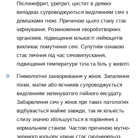
Пієлонефрит, уретрит, цистит в деяких
випадках супроводжуються виділенням сечі з
домішками гною. Причиною цього стану стає
інфікування. Розмноження хвороботворних
організмів, підвищення кількості лейкоцитів
викликає помутніння сечі. Супутнім ознакою
стає печіння під час сечовипускання,
підвищення температури тіла та біль у животі.
Гінекологічні захворювання у жінок. Запалення
піхви, матки або яєчників супроводжується
виділенням зеленуватого гнійного ексудату.
Забарвлення сечі у жінок при таких патологіях
відбувається майже завжди, так як кількість
слизу значно збільшується в порівнянні з
нормальним станом. Частою причиною мутно-
зеленого кольору урини стає гарднерельоз.