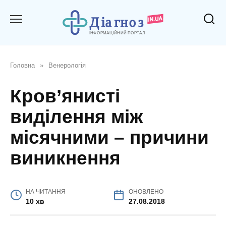
Перейти
до
вмісту
Головна
»
Венерологія
Кров’янисті
виділення між
місячними – причини
виникнення
НА ЧИТАННЯ
ОНОВЛЕНО
10 хв
27.08.2018