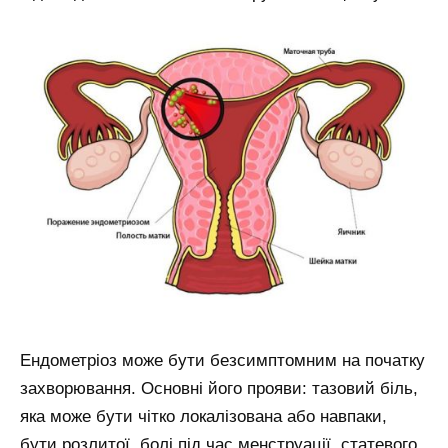
Ендометріоз може бути безсимптомним на початку
захворювання. Основні його прояви: тазовий біль,
яка може бути чітко локалізована або навпаки,
бути розлитої, болі під час менструації, статевого