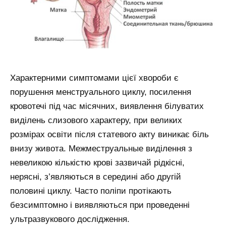
Характерними симптомами цієї хвороби є
порушення менструального циклу, посилення
кровотечі під час місячних, виявлення білуватих
виділень слизового характеру, при великих
розмірах освіти після статевого акту виникає біль
внизу живота. Межместруальные виділення з
невеликою кількістю крові зазвичай рідкісні,
нерясні, з’являються в середині або другій
половині циклу. Часто поліпи протікають
безсимптомно і виявляються при проведенні
ультразвукового дослідження.