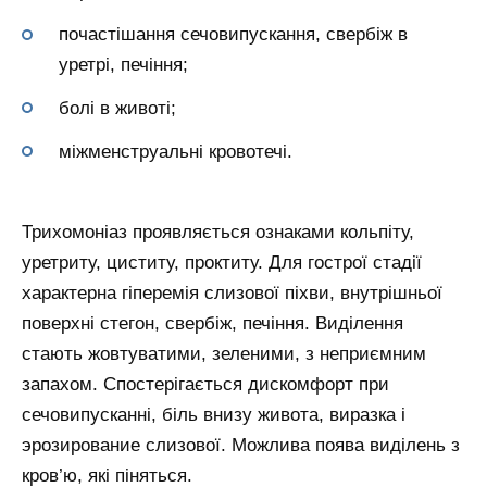
почастішання сечовипускання, свербіж в
уретрі, печіння;
болі в животі;
міжменструальні кровотечі.
Трихомоніаз проявляється ознаками кольпіту,
уретриту, циститу, проктиту. Для гострої стадії
характерна гіперемія слизової піхви, внутрішньої
поверхні стегон, свербіж, печіння. Виділення
стають жовтуватими, зеленими, з неприємним
запахом. Спостерігається дискомфорт при
сечовипусканні, біль внизу живота, виразка і
эрозирование слизової. Можлива поява виділень з
кров’ю, які піняться.