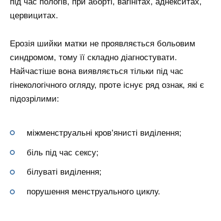
під час пологів, при аборті, вагінітах, аднекситах,
цервицитах.
Ерозія шийки матки не проявляється больовим
синдромом, тому її складно діагностувати.
Найчастіше вона виявляється тільки під час
гінекологічного огляду, проте існує ряд ознак, які є
підозрілими:
міжменструальні кров’янисті виділення;
біль під час сексу;
білуваті виділення;
порушення менструального циклу.