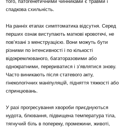
того, патогенетичними чинниками є травми і
спадкова схильність.
На ранніх етапах симптоматика відсутня. Серед
перших ознак виступають маткові кровотечі, не
пов’язані з менструацією. Вони можуть бути
різними по інтенсивності і по кількості
відокремлюваного, багаторазовими або
однократними, перериватися і з’являтися знову.
Часто виникають після статевого акту,
гінекологічних маніпуляцій, підняття тяжкості або
спринцювань.
У разі прогресування хвороби приєднуються
нудота, блювання, підвищена температура тіла,
тягнучий біль в попереку, промежини, животі,