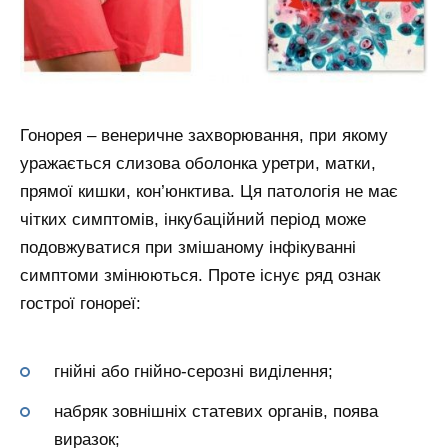
Гонорея – венеричне захворювання, при якому
уражається слизова оболонка уретри, матки,
прямої кишки, кон’юнктива. Ця патологія не має
чітких симптомів, інкубаційний період може
подовжуватися при змішаному інфікуванні
симптоми змінюються. Проте існує ряд ознак
гострої гонореї:
гнійні або гнійно-серозні виділення;
набряк зовнішніх статевих органів, поява
виразок;