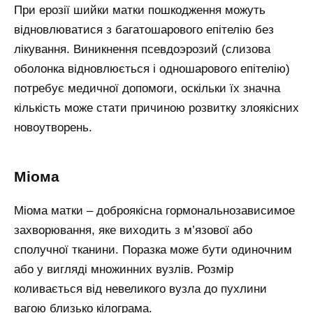
При ерозії шийки матки пошкодження можуть
відновлюватися з багатошарового епітелію без
лікування. Виникнення псевдоэрозий (слизова
оболонка відновлюється і одношарового епітелію)
потребує медичної допомоги, оскільки їх значна
кількість може стати причиною розвитку злоякісних
новоутворень.
Міома
Міома матки – доброякісна гормональнозависимое
захворювання, яке виходить з м’язової або
сполучної тканини. Поразка може бути одиночним
або у вигляді множинних вузлів. Розмір
коливається від невеликого вузла до пухлини
вагою близько кілограма.