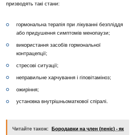
призводять такі стани:
гормональна терапія при лікуванні безпліддя
або придушення симптомів менопаузи;
використання засобів гормональної
контрацепції;
стресові ситуації;
неправильне харчування і гіповітаміноз;
ожиріння;
установка внутрішньоматкової спіралі.
Читайте також:
Бородавки на член (пеніс) - як