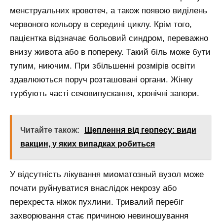
менструальних кровотеч, а також появою виділень
червоного кольору в середині циклу. Крім того,
пацієнтка відзначає больовий синдром, переважно
внизу живота або в попереку. Такий біль може бути
тупим, ниючим. При збільшенні розмірів освіти
здавлюються поруч розташовані органи. Жінку
турбують часті сечовипускання, хронічні запори.
Читайте також:
Щеплення від герпесу: види
вакцин, у яких випадках робиться
У відсутність лікування миоматозный вузол може
почати руйнуватися внаслідок некрозу або
перехреста ніжок пухлини. Тривалий перебіг
захворювання стає причиною невиношування