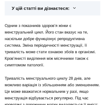
У цій статті ви дізнаєтеся:
Одним з показників здоров’я жінки є
менструальний цикл. Його стан вказує на те,
наскільки добре функціонує репродуктивна
система. Зміна періодичності менструації, її
тривалість може стати ознакою збоїв в організмі.
Кров’янисті виділення між місячними також є
симптомом патології.
Тривалість менструального циклу 28 днів, але
можливо варіація із збільшенням або зменшенням.
Це може вважатися нормальним у разі, якщо
менструація відбувається регулярно. Під час
кровотечі з порожнини матки видаляється її вміст: