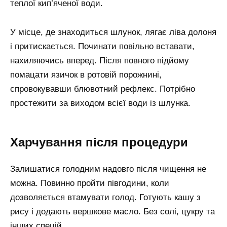
теплої кип’яченої води.
У місце, де знаходиться шлунок, лягає ліва долоня
і притискається. Починати повільно вставати,
нахиляючись вперед. Після повного підйому
помацати язичок в ротовій порожнині,
спровокувавши блювотний рефлекс. Потрібно
простежити за виходом всієї води із шлунка.
Харчування після процедури
Залишатися голодним надовго після чищення не
можна. Повинно пройти півгодини, коли
дозволяється втамувати голод. Готують кашу з
рису і додають вершкове масло. Без солі, цукру та
інших спецій.