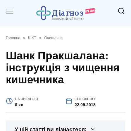
Перейти
до
вмісту
Головна
»
ШКТ
»
Очищення
Шанк Пракшалана:
інструкція з чищення
кишечника
НА ЧИТАННЯ
ОНОВЛЕНО
6 хв
22.09.2018
У цій статті ви дізнаєтеся: