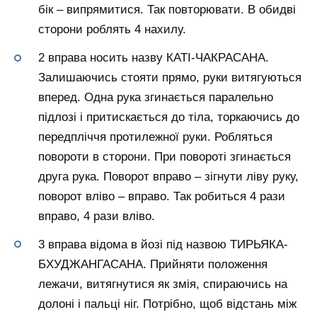
бік – випрямитися. Так повторювати. В обидві
сторони роблять 4 нахилу.
2 вправа носить назву КАТІ-ЧАКРАСАНА.
Залишаючись стояти прямо, руки витягуються
вперед. Одна рука згинається паралельно
підлозі і притискається до тіла, торкаючись до
передпліччя протилежної руки. Робляться
повороти в сторони. При повороті згинається
друга рука. Поворот вправо – зігнути ліву руку,
поворот вліво – вправо. Так робиться 4 рази
вправо, 4 рази вліво.
3 вправа відома в йозі під назвою ТИРЬЯКА-
БХУДЖАНГАСАНА. Прийняти положення
лежачи, витягнутися як змія, спираючись на
долоні і пальці ніг. Потрібно, щоб відстань між