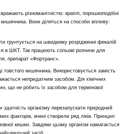
вражають різноманітністю: краплі, порошкоподібні
 кишечника. Вони діляться на способи впливу:
ти грунтується на швидкому розрідженні фекалій
я в ШКТ. Так працюють сольові розчини для
ля, препарат «Фортранс».
ці товстого кишечника. Використовується замість
ажається непридатним засобом. Дія хімічних
ин, що не робить їх засобом для термінової
и здатність організму перезапускати природний
их факторів, вчені створили ряд ліків. Принцип
повної кишки. Завдяки цьому організм намагається
 найшвидший засіб.