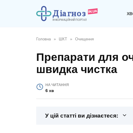
Перейти
до
ХВ
вмісту
Головна
»
ШКТ
»
Очищення
Препарати для о
швидка чистка
НА ЧИТАННЯ
6 хв
У цій статті ви дізнаєтеся: