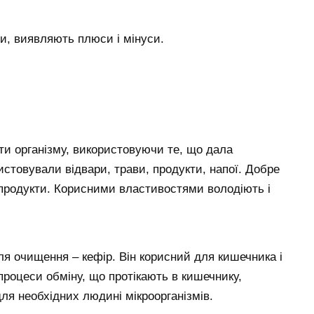
и, виявляють плюси і мінуси.
ти організму, використовуючи те, що дала
стовували відвари, трави, продукти, напої. Добре
 продукти. Корисними властивостями володіють і
ля очищення – кефір. Він корисний для кишечника і
процеси обміну, що протікають в кишечнику,
я необхідних людині мікроорганізмів.