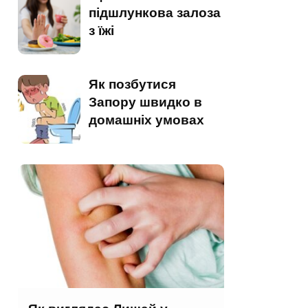
підшлункова залоза
з їжі
Як позбутися
Запору швидко в
домашніх умовах