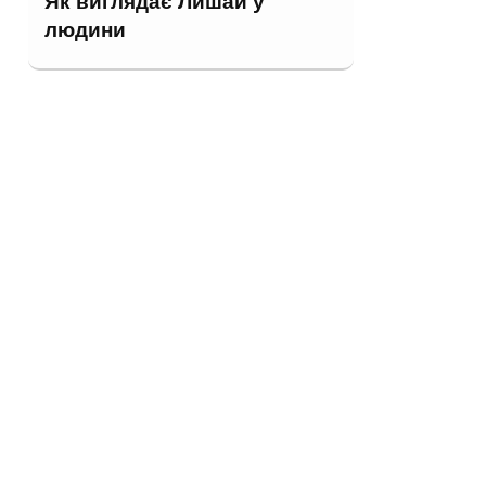
Як виглядає Лишай у
людини