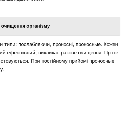
я очищення організму
и типи: послабляючи, проносні, проносные. Кожен
амий ефективний, викликає разове очищення. Проте
ристовуються. При постійному прийомі проносные
у.