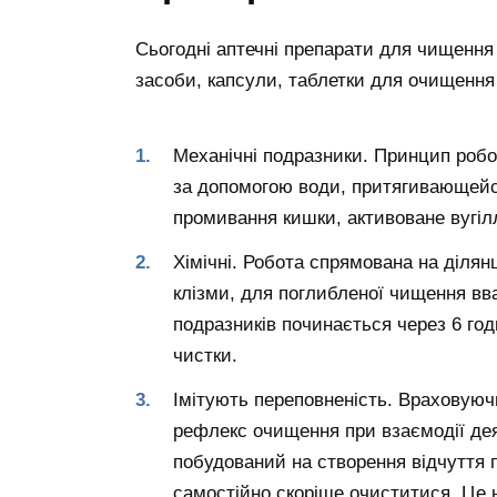
Сьогодні аптечні препарати для чищення 
засоби, капсули, таблетки для очищення
Механічні подразники. Принцип робо
за допомогою води, притягивающейс
промивання кишки, активоване вугіл
Хімічні. Робота спрямована на ділян
клізми, для поглибленої чищення вв
подразників починається через 6 год
чистки.
Імітують переповненість. Враховуюч
рефлекс очищення при взаємодії деяк
побудований на створення відчуття 
самостійно скоріше очиститися. Це