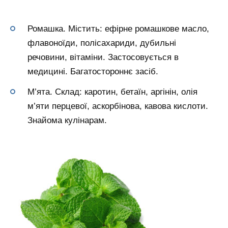
Ромашка. Містить: ефірне ромашкове масло,
флавоноїди, полісахариди, дубильні
речовини, вітаміни. Застосовується в
медицині. Багатостороннє засіб.
М’ята. Склад: каротин, бетаїн, аргінін, олія
м’яти перцевої, аскорбінова, кавова кислоти.
Знайома кулінарам.