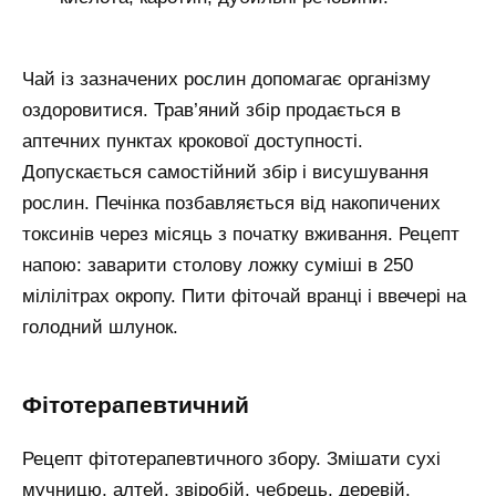
Чай із зазначених рослин допомагає організму
оздоровитися. Трав’яний збір продається в
аптечних пунктах крокової доступності.
Допускається самостійний збір і висушування
рослин. Печінка позбавляється від накопичених
токсинів через місяць з початку вживання. Рецепт
напою: заварити столову ложку суміші в 250
мілілітрах окропу. Пити фіточай вранці і ввечері на
голодний шлунок.
Фітотерапевтичний
Рецепт фітотерапевтичного збору. Змішати сухі
мучницю, алтей, звіробій, чебрець, деревій.