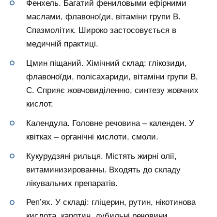
Фенхель. Багатий фениловыми ефірними
маслами, флавоноїди, вітаміни групи В.
Спазмолітик. Широко застосовується в
медичній практиці.
Цмин піщаний. Хімічний склад: глікозиди,
флавоноїди, полісахариди, вітаміни групи В,
С. Сприяє жовчовиділенню, синтезу жовчних
кислот.
Календула. Головне речовина – календен. У
квітках – органічні кислоти, смоли.
Кукурудзяні рильця. Містять жирні олії,
витаминизированны. Входять до складу
лікувальних препаратів.
Реп’ях. У складі: гліцерин, рутин, нікотинова
кислота, каротин, дубильні речовини.