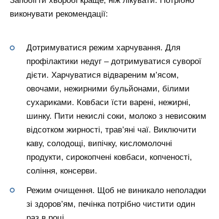
Запобігти хворобі краще, ніж лікувати. Потрібно
виконувати рекомендації:
Дотримуватися режим харчування. Для
профілактики недуг – дотримуватися суворої
дієти. Харчуватися відвареним м’ясом,
овочами, нежирними бульйонами, білими
сухариками. Ковбаси їсти варені, нежирні,
шинку. Пити некислі соки, молоко з невисоким
відсотком жирності, трав’яні чаї. Виключити
каву, солодощі, випічку, кисломолочні
продукти, сирокопчені ковбаси, копченості,
соління, консерви.
Режим очищення. Щоб не виникало неполадки
зі здоров’ям, печінка потрібно чистити один
раз в році.