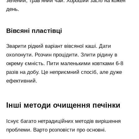
зелений, трав’яний чай. Хороший засіб на кожен
день.
Вівсяні пластівці
Зварити рідкий варіант вівсяної каші. Дати
охолонути. Розчин процідити. Злити рідину в
окрему ємність. Пити маленькими ковтками 6-8
разів на добу. Це неприємний спосіб, але дуже
ефективний.
Інші методи очищення печінки
Існує багато нетрадиційних методів вирішення
проблеми. Варто розповісти про основні.