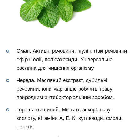
Оман. Активні речовини: інулін, гіркі речовини,
ефірні олії, полісахариди. Універсальна
рослина для чищення організму.
Череда. Масляний екстракт, дубильні
речовини, іони марганцю роблять траву
природним антибактеріальним засобом.
Горець пташиний. Містить аскорбінову
кислоту, вітаміни А, Е, К, вуглеводи, смоли,
гіркоти.