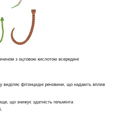
зчином з оцтовою кислотою всередині
кту виділяє фітонцидні речовини, що надають вплив
ще, що знижує здатність гельмінта
.