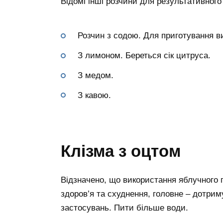
Відомі інші розчини для результативног
Розчин з содою. Для приготування ви
З лимоном. Береться сік цитруса.
З медом.
З кавою.
Клізма з оцтом
Відзначено, що використання яблучного п
здоров’я та схуднення, головне – дотрим
застосувань. Пити більше води.