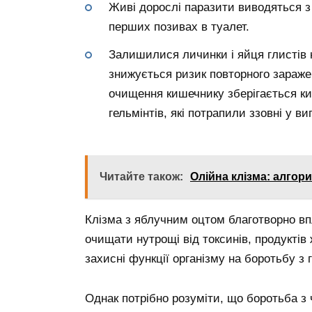
Живі дорослі паразити виводяться 
перших позивах в туалет.
Залишилися личинки і яйця глистів 
знижується ризик повторного зараженн
очищення кишечнику зберігається 
гельмінтів, які потрапили ззовні у ви
Читайте також:
Олійна клізма: алгор
Клізма з яблучним оцтом благотворно в
очищати нутрощі від токсинів, продуктів
захисні функції організму на боротьбу з
Однак потрібно розуміти, що боротьба з