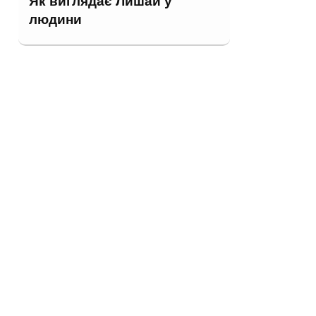
Як виглядає Лишай у
людини