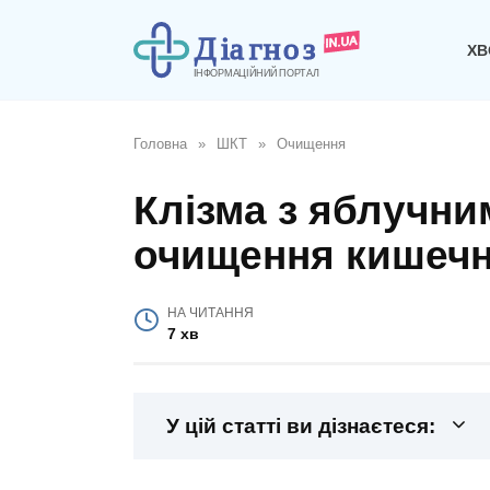
Перейти
до
ХВ
вмісту
Головна
»
ШКТ
»
Очищення
Клізма з яблучни
очищення кишеч
НА ЧИТАННЯ
7 хв
У цій статті ви дізнаєтеся: