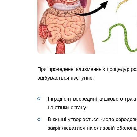
При проведенні клизменных процедур ро
відбувається наступне:
Інгредієнт всередині кишкового тра
на стінки органу.
В кишці утворюється кисле середови
закріплюватися на слизовій оболонці