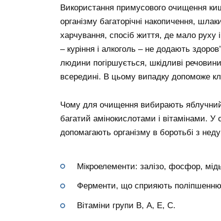
Використання примусового очищення киш
організму багаторічні накопичення, шла
харчування, спосіб життя, де мало руху і 
– куріння і алкоголь – не додають здоров
людини погіршується, шкідливі речовин
всередині. В цьому випадку допоможе кл
Чому для очищення вибирають яблучний 
багатий амінокислотами і вітамінами. У с
допомагають організму в боротьбі з неду
Мікроелементи: залізо, фосфор, мідь,
Ферменти, що сприяють поліпшенню я
Вітаміни групи В, А, Е, С.