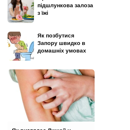
підшлункова залоза
з їжі
Як позбутися
Запору швидко в
домашніх умовах