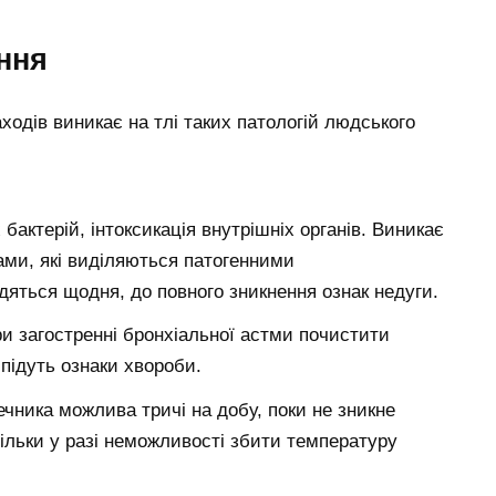
ння
ходів виникає на тлі таких патологій людського
бактерій, інтоксикація внутрішніх органів. Виникає
ами, які виділяються патогенними
дяться щодня, до повного зникнення ознак недуги.
 загостренні бронхіальної астми почистити
 підуть ознаки хвороби.
ника можлива тричі на добу, поки не зникне
ільки у разі неможливості збити температуру