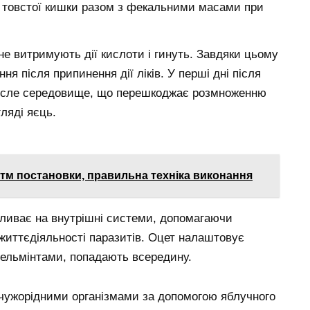
з товстої кишки разом з фекальними масами при
не витримують дії кислоти і гинуть. Завдяки цьому
я після припинення дії ліків. У перші дні після
кисле середовище, що перешкоджає розмноженню
гляді яєць.
итм постановки, правильна техніка виконання
пливає на внутрішні системи, допомагаючи
 життєдіяльності паразитів. Оцет налаштовує
 гельмінтами, попадають всередину.
 чужорідними організмами за допомогою яблучного