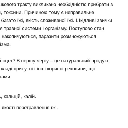
кового тракту викликано необхідністю прибрати з
ки, токсини. Причиною тому є неправильне
багато їжі, якість споживаної їжі. Шкідливі звички
’я травної системи і організму. Поступово стан
и накопичуються, паразити розмножуються
ізма.
оцет? В першу чергу – це натуральний продукт,
кладі присутні і інші корисні речовини, що
гами:
 кальцій, калій.
кості перетравлення їжі.