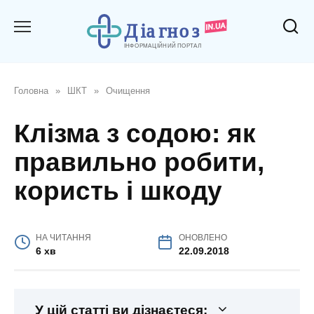
Перейти
до
вмісту
Головна
»
ШКТ
»
Очищення
Клізма з содою: як
правильно робити,
користь і шкоду
НА ЧИТАННЯ
ОНОВЛЕНО
6 хв
22.09.2018
У цій статті ви дізнаєтеся: