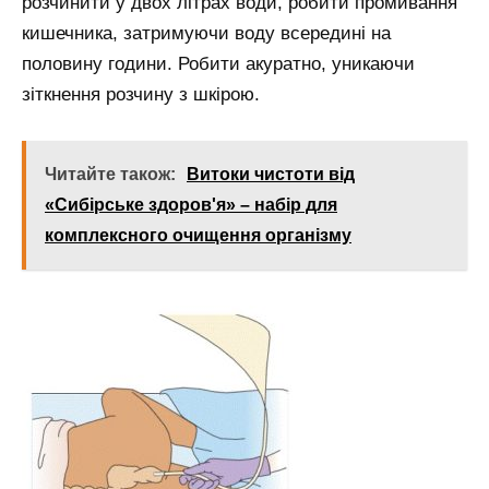
розчинити у двох літрах води, робити промивання
кишечника, затримуючи воду всередині на
половину години. Робити акуратно, уникаючи
зіткнення розчину з шкірою.
Читайте також:
Витоки чистоти від
«Сибірське здоров'я» – набір для
комплексного очищення організму