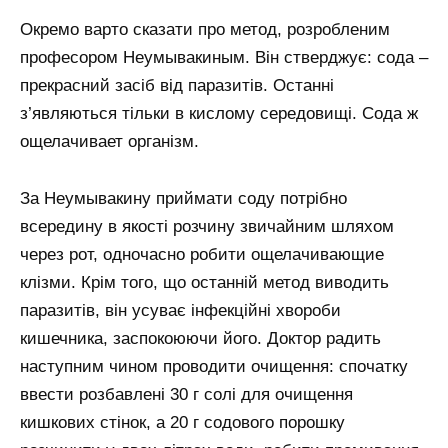
Окремо варто сказати про метод, розробленим
професором Неумывакиным. Він стверджує: сода –
прекрасний засіб від паразитів. Останні
з’являються тільки в кислому середовищі. Сода ж
ощелачивает організм.
За Неумывакину приймати соду потрібно
всередину в якості розчину звичайним шляхом
через рот, одночасно робити ощелачивающие
клізми. Крім того, що останній метод виводить
паразитів, він усуває інфекційні хвороби
кишечника, заспокоюючи його. Доктор радить
наступним чином проводити очищення: спочатку
ввести розбавлені 30 г солі для очищення
кишкових стінок, а 20 г содового порошку