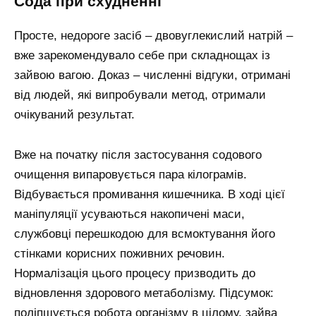
Сода при схудненні
Просте, недороге засіб – двовуглекислий натрій –
вже зарекомендувало себе при складнощах із
зайвою вагою. Доказ – численні відгуки, отримані
від людей, які випробували метод, отримали
очікуваний результат.
Вже на початку після застосування содового
очищення випаровується пара кілограмів.
Відбувається промивання кишечника. В ході цієї
маніпуляції усуваються накопичені маси,
службовці перешкодою для всмоктування його
стінками корисних поживних речовин.
Нормалізація цього процесу призводить до
відновлення здорового метаболізму. Підсумок:
поліпшується робота організму в цілому, зайва