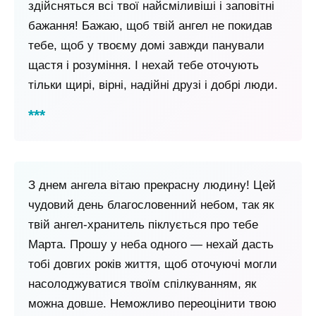
здійсняться всі твої найсміливіші і заповітні
бажання! Бажаю, щоб твій ангел не покидав
тебе, щоб у твоєму домі завжди панували
щастя і розуміння. І нехай тебе оточують
тільки щирі, вірні, надійні друзі і добрі люди.
З днем ​​ангела вітаю прекрасну людину! Цей
чудовий день благословенний небом, так як
твій ангел-хранитель піклується про тебе
Марта. Прошу у неба одного — нехай дасть
тобі довгих років життя, щоб оточуючі могли
насолоджуватися твоїм спілкуванням, як
можна довше. Неможливо переоцінити твою