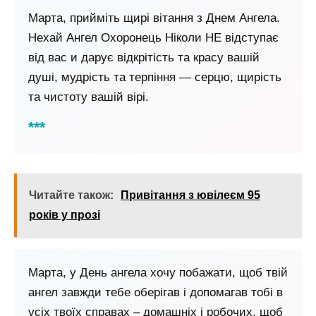
Марта, прийміть щирі вітання з Днем Ангела.
Нехай Ангел Охоронець Ніколи НЕ відступає
від вас и дарує відкрітість та красу вашій
душі, мудрість та терпіння — серцю, щирість
та чистоту вашій вірі.
Читайте також:
Привітання з ювілеєм 95
років у прозі
Марта, у День ангела хочу побажати, щоб твій
ангел завжди тебе оберігав і допомагав тобі в
усіх твоїх справах – домашніх і робочих, щоб