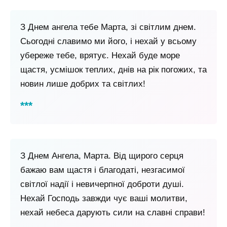
З Днем ангела тебе Марта, зі світлим днем.
Сьогодні славимо ми його, і нехай у всьому
убереже тебе, врятує. Нехай буде море
щастя, усмішок теплих, днів на рік погожих, та
новин лише добрих та світлих!
З Днем Ангела, Марта. Від щирого серця
бажаю вам щастя і благодаті, незгасимої
світлої надії і невичерпної доброти душі.
Нехай Господь завжди чує ваші молитви,
нехай небеса дарують сили на славні справи!