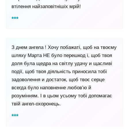
втілення найзаповітнішіх мрій!
З днем ​​ангела ! Хочу побажаті, щоб на твоєму
шляху Марта НЕ було перешкод і, щоб твоя
доля була щедра на світлу удачу и щасливі
події, щоб твоя діяльність приносила тобі
задоволення и достаток, щоб твоє серце
всегда було наповненне любов’ю й
розумінням. І в цьом усьому тобі допомагає
твій ангел-охоронець.