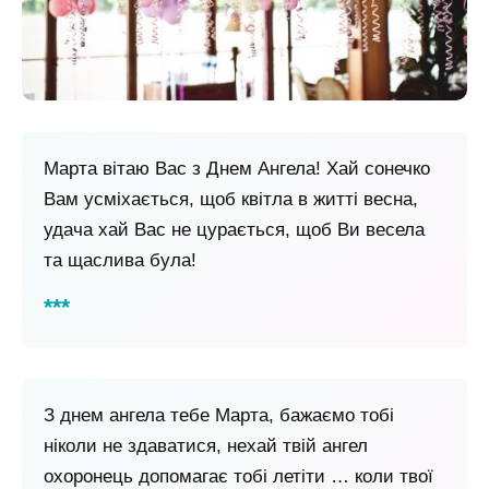
Марта вітаю Вас з Днем Ангела! Хай сонечко
Вам усміхається, щоб квітла в житті весна,
удача хай Вас не цурається, щоб Ви весела
та щаслива була!
З днем ​​ангела тебе Марта, бажаємо тобі
ніколи не здаватися, нехай твій ангел
охоронець допомагає тобі летіти … коли твої