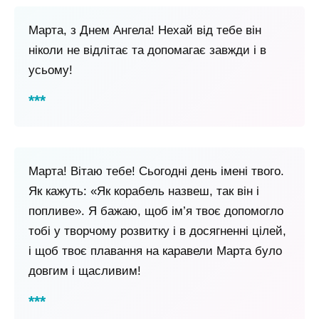
Марта, з Днем Ангела! Нехай від тебе він
ніколи не відлітає та допомагає завжди і в
усьому!
Марта! Вітаю тебе! Сьогодні день імені твого.
Як кажуть: «Як корабель назвеш, так він і
попливе». Я бажаю, щоб ім’я твоє допомогло
тобі у творчому розвитку і в досягненні цілей,
і щоб твоє плавання на каравели Марта було
довгим і щасливим!