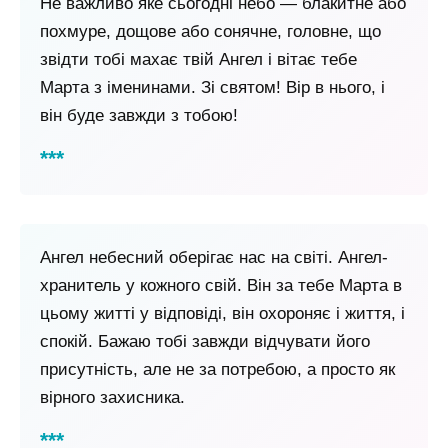
Не важливо яке сьогодні небо — блакитне або
похмуре, дощове або сонячне, головне, що
звідти тобі махає твій Ангел і вітає тебе
Марта з іменинами. Зі святом! Вір в нього, і
він буде завжди з тобою!
Ангел небесний оберігає нас на світі. Ангел-
хранитель у кожного свій. Він за тебе Марта в
цьому житті у відповіді, він охороняє і життя, і
спокій. Бажаю тобі завжди відчувати його
присутність, але не за потребою, а просто як
вірного захисника.