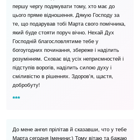
першу чергу подякувати тому, хто має до
цього пряме відношення. Дякую Господу за
те, що подарував тобі Марта свого помічника,
який буде стояти поруч вічно. Нехай Дух
Господній благословлятиме тебе у
богоугодних починання, збереже і наділить
розумінням. Сховає від усіх неприємностей і
підступів ворогів, наділить силою духу і
сміливістю в рішеннях. Здоров’я, щастя,
добробуту!
До мене ангел прілітав й сказавши, что у тебе
Марта сегодня Іменини;) Тому вітаю та бажаю