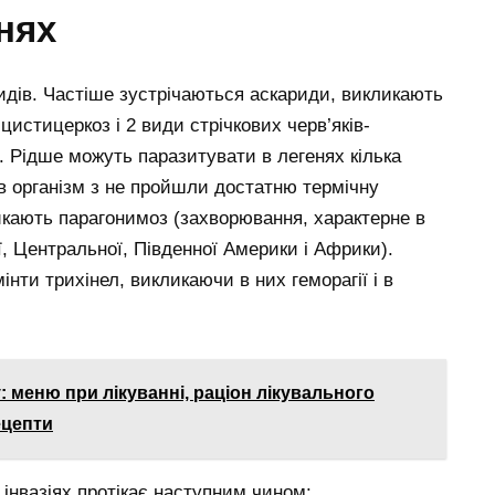
нях
идів. Частіше зустрічаються аскариди, викликають
цистицеркоз і 2 види стрічкових черв’яків-
 Рідше можуть паразитувати в легенях кілька
в організм з не пройшли достатню термічну
ликають парагонимоз (захворювання, характерне в
ї, Центральної, Південної Америки і Африки).
інти трихінел, викликаючи в них геморагії і в
: меню при лікуванні, раціон лікувального
ецепти
інвазіях протікає наступним чином: