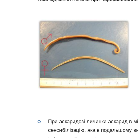
При аскаридозі личинки аскарид в м
сенсибілізацію, яка в подальшому ви