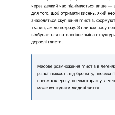
через деякий час піднімаються вище — в 
для того, щоб отримати кисень, який необ
знаходяться скупчення глистів, формують
тканин, аж до некрозу. З плином часу п
відбувається патологічне зміна структур
дорослі глисти.
Масове розмноження глистів в легеня
різної тяжкості: від бронхіту, пневмон
пневмосклерозу, пневмотораксу, легене
може коштувати людині життя.