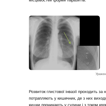
місцевостей форми паразитів.
Уражен
Розвиток глистової інвазії проходить за
потрапляють у кишечник, де з них виходят
кишки проникають у судини і з током кр