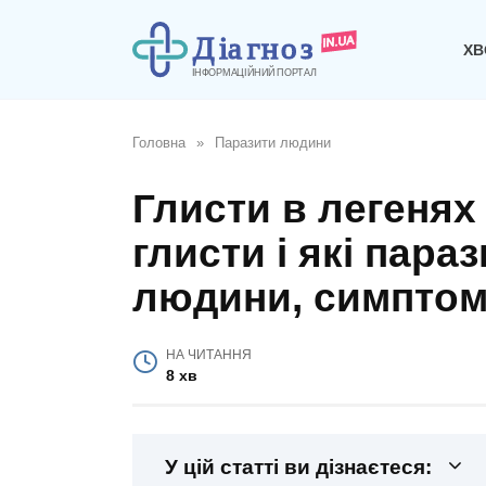
Перейти
до
ХВ
вмісту
Головна
»
Паразити людини
Глисти в легенях
глисти і які пара
людини, симптоми
НА ЧИТАННЯ
8 хв
У цій статті ви дізнаєтеся: