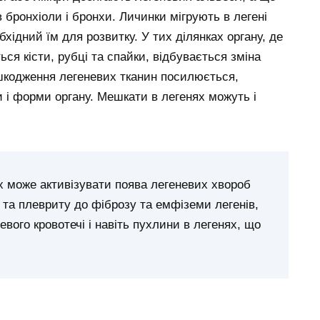
бронхіоли і бронхи. Личинки мігрують в легені
хідний їм для розвитку. У тих ділянках органу, де
ся кісти, рубці та спайки, відбувається зміна
ошкодження легеневих тканин посилюється,
и і форми органу. Мешкати в легенях можуть і
х може активізувати поява легеневих хвороб
ії та плевриту до фіброзу та емфіземи легенів,
вого кровотечі і навіть пухлини в легенях, що