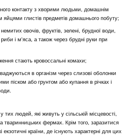
існого контакту з хворими людьми, домашнім
м яйцями глистів предметів домашнього побуту;
немитих овочів, фруктів, зелені, брудної води,
иби і м’яса, а також через брудні руки при
ження стають кровоссальні комахи;
оваджуються в організм через слизові оболонки
ими піском або грунтом або купання в річках і
води.
 тих людей, які живуть у сільській місцевості,
на тваринницьких фермах. Крім того, заразитися
екзотичні країни, де існують характерні для цих