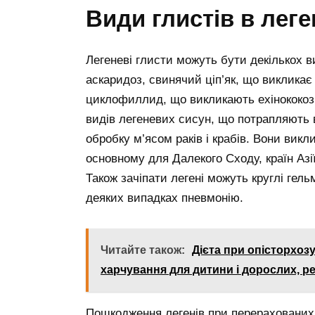
Види глистів в леге
Легеневі глисти можуть бути декількох в
аскаридоз, свинячий ціп’як, що викликає 
циклофиллид, що викликають ехінококоз.
видів легеневих сисун, що потрапляють 
обробку м’ясом раків і крабів. Вони вик
основному для Далекого Сходу, країн Азі
Також зачіпати легені можуть круглі гельм
деяких випадках пневмонію.
Читайте також:
Дієта при опісторхозу
харчування для дитини і дорослих, р
Пошкодження легенів при перерахованих 