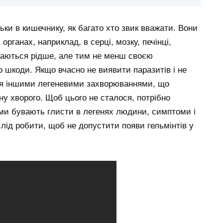
ьки в кишечнику, як багато хто звик вважати. Вони
рганах, наприклад, в серці, мозку, печінці,
чаються рідше, але тим не менш своєю
 шкоди. Якщо вчасно не виявити паразитів і не
ися іншими легеневими захворюваннями, що
у хворого. Щоб цього не сталося, потрібно
ми бувають глисти в легенях людини, симптоми і
слід робити, щоб не допустити появи гельмінтів у