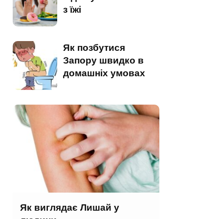
з їжі
Як позбутися
Запору швидко в
домашніх умовах
Як виглядає Лишай у