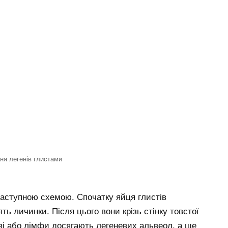
ня легенів глистами
 наступною схемою. Спочатку яйця глистів
ь личинки. Після цього вони крізь стінку товстої
ові або лімфи досягають легеневих альвеол, а ще