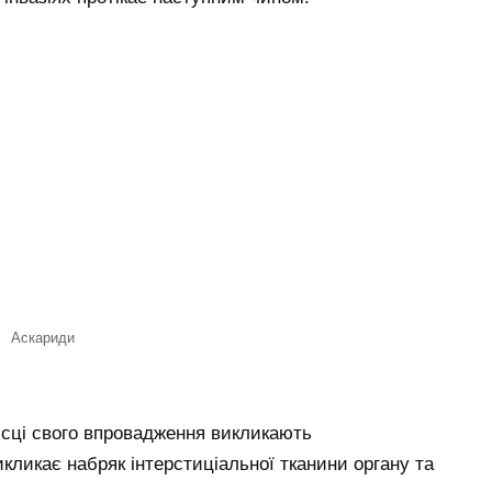
Аскариди
ісці свого впровадження викликають
кликає набряк інтерстиціальної тканини органу та