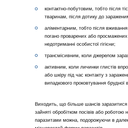
контактно-побутовим, тобто після т
тваринам, після дотику до заражени
аліментарним, тобто після вживання 
погано проварених або просмажених р
недотриманні особистої гігієни;
трансмісивним, коли джерелом зара
активним, коли личинки глистів впр
або шкіру під час контакту з заражен
випадкового проковтування брудної 
Виходить, що більше шансів заразитися у
зайняті обробітком посівів або роботою 
паразитами можна, подорожуючи в далекі 